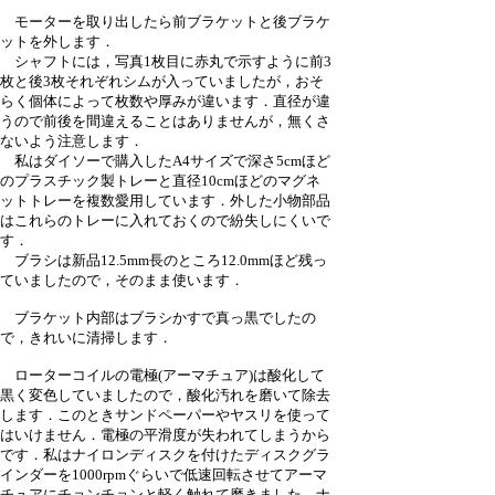
モーターを取り出したら前ブラケットと後ブラケ
ットを外します．
シャフトには，写真1枚目に赤丸で示すように前3
枚と後3枚それぞれシムが入っていましたが，おそ
らく個体によって枚数や厚みが違います．直径が違
うので前後を間違えることはありませんが，無くさ
ないよう注意します．
私はダイソーで購入したA4サイズで深さ5cmほど
のプラスチック製トレーと直径10cmほどのマグネ
ットトレーを複数愛用しています．外した小物部品
はこれらのトレーに入れておくので紛失しにくいで
す．
ブラシは新品12.5mm長のところ12.0mmほど残っ
ていましたので，そのまま使います．
ブラケット内部はブラシかすで真っ黒でしたの
で，きれいに清掃します．
ローターコイルの電極(アーマチュア)は酸化して
黒く変色していましたので，酸化汚れを磨いて除去
します．このときサンドペーパーやヤスリを使って
はいけません．電極の平滑度が失われてしまうから
です．私はナイロンディスクを付けたディスクグラ
インダーを1000rpmぐらいで低速回転させてアーマ
チュアにチョンチョンと軽く触れて磨きました．ナ