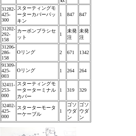
スターティングモ
31282-
425-
ーターカバーパッ
1
847
847
300
キン
31202-
カーボンブラシセ
未発
未発
292-
1
ット
注
注
158
31206-
Oリング
286-
2
671
1342
158
91309-
Oリング
425-
1
264
264
003
スターティングモ
32411-
253-
ーターターミナル
1
319
329
000
カバー
ゴソ
ゴソ
32402-
スターターモータ
425-
1
ウダ
ウダ
ーケーブル
000
ン
ン