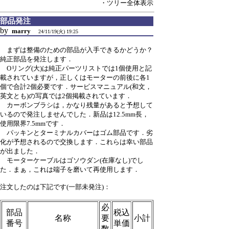
・ツリー全体表示
部品発注
by
marry
24/11/19(火) 19:25
まずは整備のための部品が入手できるかどうか？
純正部品を発注します．
Oリング(大)は純正パーツリストでは1個使用と記
載されていますが，正しくはモーターの前後に各1
個で合計2個必要です．サービスマニュアル(和文，
英文とも)の写真では2個掲載されています．
カーボンブラシは，かなり残量があると予想して
いるので発注しませんでした．新品は12.5mm長，
使用限界7.5mmです．
パッキンとターミナルカバーはゴム部品です．劣
化が予想されるので交換します．これらは幸い部品
が出ました．
モーターケーブルはゴソウダン(在庫なし)でし
た．まぁ，これは端子を磨いて再使用します．
注文したのは下記です(一部未発注)：
必
部品
税込
名称
要
小計
番号
単価
数