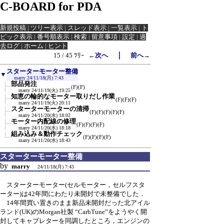
C-BOARD for PDA
新規投稿
|
ツリー表示
|
スレッド表示
|
一覧表示
|
ト
ピック表示
|
番号順表示
|
検索
|
留意事項
|
設定
|
過
去ログ
|
ホーム
|
ヒント
｜
15 / 45 ﾂﾘｰ
←次へ
前へ→
スターターモーター整備
▼
marry
24/11/18(月) 7:43
部品発注
(F)
(F)
marry
24/11/19(火) 19:25
知恵の輪的なモーター取りだし作業
(F)
(F)
(F)
marry
24/11/19(火) 20:11
スターターモーターの清掃
(F)
(F)
(F)
(F)
(F)
marry
24/11/20(水) 18:02
モーター内配線の修理
(F)
(F)
(F)
(F)
marry
24/11/20(水) 18:18
組み込み＆動作チェック
(F)
(F)
(F)
(F)
marry
24/11/20(水) 18:43
スターターモーター整備
by
marry
24/11/18(月) 7:43
スターターモーター(セルモーター，セルフスタ
ーター)は42年間にわたり未開封で未整備でした．
14年間買い置きのまま新品未開封だった北アイル
ランド(UK)のMorgan社製 “CarbTune”をようやく開
封してキャブレターを同調したところ，エンジンの