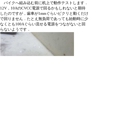
バイクへ組み込む前に机上で動作テストします．
12V，10AのCVCC電源で回るかもしれないと期待
したのですが，歯車が1mmぐらいピクリと動くだけ
で回りません．たとえ無負荷であっても始動時に少
なくとも100Aぐらい流せる電源をつながないと回
らないようです．
【1056_burnet-tube-IMG_0081-VGA.jpg : 14.2KB】