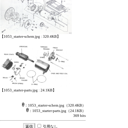
【1053_starter-schem.jpg : 320.4KB】
【1053_starter-parts.jpg : 24.1KB】
：1053_starter-schem.jpg
（320.4KB）
：1053_starter-parts.jpg
（24.1KB）
369 hits
引用なし