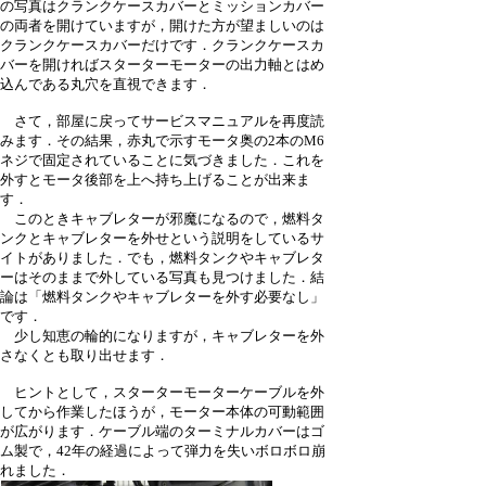
の写真はクランクケースカバーとミッションカバー
の両者を開けていますが，開けた方が望ましいのは
クランクケースカバーだけです．クランクケースカ
バーを開ければスターターモーターの出力軸とはめ
込んである丸穴を直視できます．
さて，部屋に戻ってサービスマニュアルを再度読
みます．その結果，赤丸で示すモータ奥の2本のM6
ネジで固定されていることに気づきました．これを
外すとモータ後部を上へ持ち上げることが出来ま
す．
このときキャブレターが邪魔になるので，燃料タ
ンクとキャブレターを外せという説明をしているサ
イトがありました．でも，燃料タンクやキャブレタ
ーはそのままで外している写真も見つけました．結
論は「燃料タンクやキャブレターを外す必要なし」
です．
少し知恵の輪的になりますが，キャブレターを外
さなくとも取り出せます．
ヒントとして，スターターモーターケーブルを外
してから作業したほうが，モーター本体の可動範囲
が広がります．ケーブル端のターミナルカバーはゴ
ム製で，42年の経過によって弾力を失いボロボロ崩
れました．