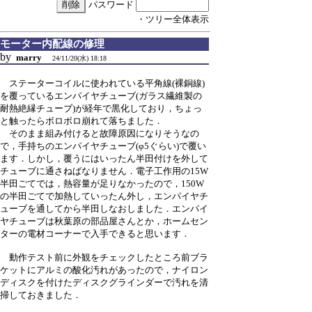
パスワード
・ツリー全体表示
モーター内配線の修理
by
marry
24/11/20(水) 18:18
ステーターコイルに使われている平角線(裸銅線)
を覆っているエンパイヤチューブ(ガラス繊維製の
耐熱絶縁チューブ)が経年で黒化しており，ちょっ
と触ったらボロボロ崩れて落ちました．
そのまま組み付けると故障原因になりそうなの
で，手持ちのエンパイヤチューブ(φ5ぐらい)で覆い
ます．しかし，覆うにはいったん半田付けを外して
チューブに通さねばなりません．電子工作用の15W
半田ごてでは，熱容量が足りなかったので，150W
の半田ごてで加熱していったん外し，エンパイヤチ
ューブを通してから半田しなおしました．エンパイ
ヤチューブは秋葉原の部品屋さんとか，ホームセン
ターの電材コーナーで入手できると思います．
動作テスト前に外観をチェックしたところ前ブラ
ケットにアルミの酸化汚れがあったので，ナイロン
ディスクを付けたディスクグラインダーで汚れを清
掃しておきました．