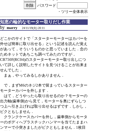
パスワード
・ツリー全体表示
知恵の輪的なモーター取りだし作業
by
marry
24/11/19(火) 20:11
どこかのサイトで「スターターモーターはカバーを
外せば簡単に取り出せる」という記述を読んだ覚え
があって，そういうものかと思っていました．念の
ためネットであちこち調べてみたのですが，
CB750F(RC04)のスターターモーター取り出しにつ
いて詳しく説明したサイトを見つけることが出来ま
せんでした．
まぁ，やってみるしかありません．
で，まずM6のネジ2本で留まっているスターター
モーターカバーを外します．
はて，どうやったら取り出せるのか？モーターの
出力軸(歯車側)から見て，モーターを奥にずらしつ
つ上へ引き上げれば取り出せるはずです．しかし，
ビクともしません．
クランクケースカバーを外し，歯車側からモータ
ーのボディへプラスチックハンマーを当てたままハ
ンマーで小突きましたがビクともしません．1枚目