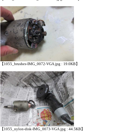
【1055_brushes-IMG_0072-VGA.jpg : 19.0KB】
【1055_nylon-disk-IMG_0073-VGA.jpg : 44.5KB】