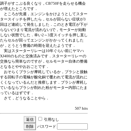
調子がすこぶる良くなり，CB750Fを走らせる機会
が増えたところです．
ところが先週，エンジンをかけようとしてスター
タースイッチを押したら，セルが回らない症状が3
回ほど連続して発生しました．このとき電圧が下が
らない(つまり電流が流れない)で，モーターが始動
しない状態でした．幸い2～3度スイッチを押し直し
たらセルが回ってエンジンがかかってくれました
が，とうとう整備の時期を迎えたようです．
実はスターターリレーは10年ぐらい前にヤマハ
XJ400のものと交換済みです．スターターリレーの
交換なら簡単なのですが，セルモーター自体の整備
となるとややおおごとです．
おそらくブラシが摩耗しているか，ブラシと接触
する回転子の電極が酸化銅で覆われて電流が流れに
くくなっているんだと推察します．ブラシが摩耗し
ているならブラシが削れた粉がモーター内部にたま
っているはずです．
さて，どうなることやら．
507 hits
引用なし
パスワード