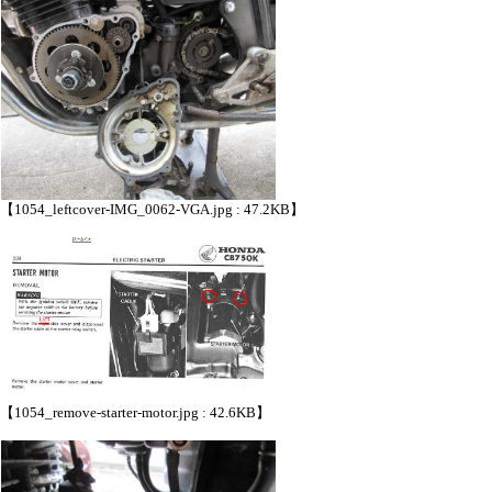
【1054_leftcover-IMG_0062-VGA.jpg : 47.2KB】
【1054_remove-starter-motor.jpg : 42.6KB】