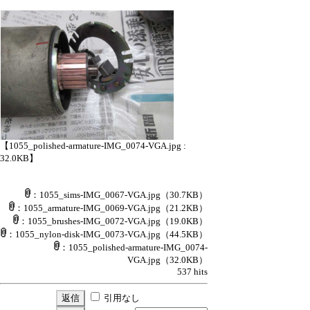
【1055_polished-armature-IMG_0074-VGA.jpg :
32.0KB】
：1055_sims-IMG_0067-VGA.jpg
（30.7KB）
：1055_armature-IMG_0069-VGA.jpg
（21.2KB）
：1055_brushes-IMG_0072-VGA.jpg
（19.0KB）
：1055_nylon-disk-IMG_0073-VGA.jpg
（44.5KB）
：1055_polished-armature-IMG_0074-
VGA.jpg
（32.0KB）
537 hits
引用なし