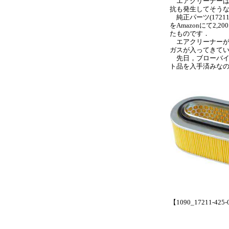
エアクリーナーは4
抗も発生してそう
純正パーツ(17211-
をAmazonにて2
たものです．
エアクリーナーが
ガスが入ってきて
先日，ブローバイ
ト品を入手済みな
【1090_17211-425-00