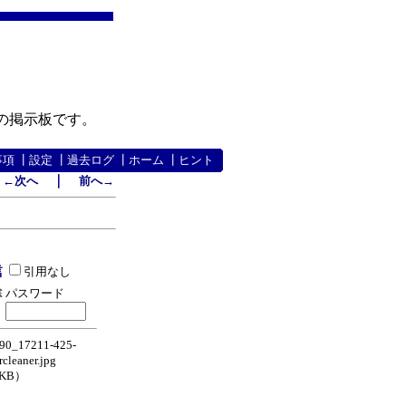
の掲示板です。
事項
┃
設定
┃
過去ログ
┃
ホーム
┃
ヒント
｜
←次へ
前へ→
引用なし
パスワード
0_17211-425-
rcleaner.jpg
1KB）