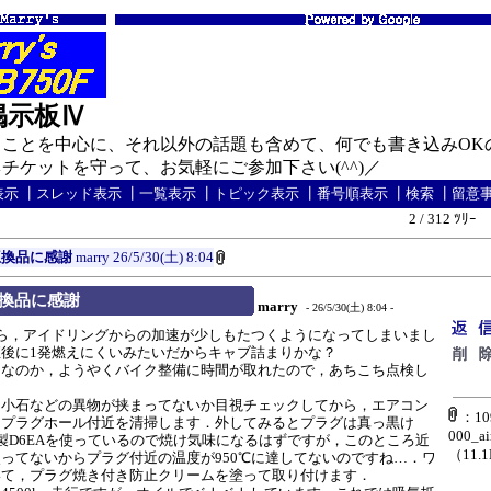
の掲示板Ⅳ
ことを中心に、それ以外の話題も含めて、何でも書き込みOK
ケットを守って、お気軽にご参加下さい(^^)／
表示
┃
スレッド表示
┃
一覧表示
┃
トピック表示
┃
番号順表示
┃
検索
┃
留意
2 / 312 ﾂﾘｰ
互換品に感謝
marry
26/5/30(土) 8:04
換品に感謝
marry
- 26/5/30(土) 8:04 -
ら，アイドリングからの加速が少しもたつくようになってしまいまし
後に1発燃えにくいみたいだからキャブ詰まりかな？
なのか，ようやくバイク整備に時間が取れたので，あちこち点検し
小石などの異物が挟まってないか目視チェックしてから，エアコン
：109
にプラグホール付近を清掃します．外してみるとプラグは真っ黒け
000_ai
NGK製D6EAを使っているので焼け気味になるはずですが，このところ近
（11.
ってないからプラグ付近の温度が950℃に達してないのですね…．ワ
いて，プラグ焼き付き防止クリームを塗って取り付けます．