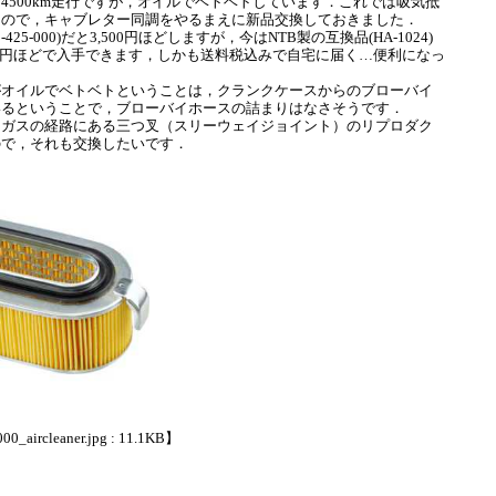
500km走行ですが，オイルでベトベトしています．これでは吸気抵
なので，キャブレター同調をやるまえに新品交換しておきました．
425-000)だと3,500円ほどしますが，今はNTB製の互換品(HA-1024)
,200円ほどで入手できます，しかも送料税込みで自宅に届く…便利になっ
オイルでベトベトということは，クランクケースからのブローバイ
いるということで，ブローバイホースの詰まりはなさそうです．
ガスの経路にある三つ叉（スリーウェイジョイント）のリプロダク
ので，それも交換したいです．
0_aircleaner.jpg : 11.1KB】