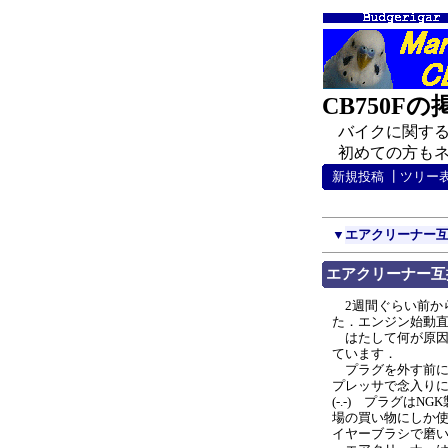
CB750F
バイクに関する
初めての方もネチ
新規投稿
┃
ツリー
▼
エアクリーナー
エアクリーナー互
2週間ぐらい前か
た．エンジン始動直
はたして何が原因
ています．
プラグを外す前に
プレッサで念入り
(-.-) プラグは
場の買い物にしか使
イヤーブラシで磨