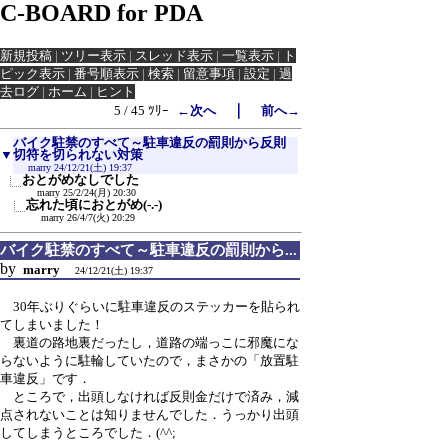
C-BOARD for PDA
新規投稿
|
ツリー表示
|
スレッド表示
|
一覧表示
|
ト
ピック表示
|
番号順表示
|
検索
|
留意事項
|
設定
|
過
去ログ
|
ホーム
|
ヒント
｜
5 / 45 ﾂﾘｰ
←次へ
前へ→
バイク駐禁のすべて～駐車違反の罰則から反則
▼
切符を切られない対策
marry
24/12/21(土) 19:37
おとがめなしでした
marry
25/2/24(月) 20:30
忘れた頃におとがめ(-.-)
marry
26/4/7(火) 20:29
バイク駐禁のすべて～駐車違反の罰則から...
by
marry
24/12/21(土) 19:37
30年ぶりぐらいに駐車違反のステッカーを貼られ
てしまいました！
裏道の路地裏だったし，道路の端っこに邪魔にな
らないように駐輪していたので，まさかの「放置駐
車違反」です．
ところで，出頭しなければ反則金だけで済み，減
点されないことは知りませんでした．うっかり出頭
してしまうところでした．(^^;