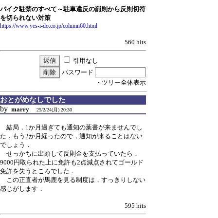
バイク駐禁のすべて～駐車違反の罰則から反則切符
を切られない対策
https://www.yes-i-do.co.jp/column60.html
560 hits
引用なし
パスワード
・ツリー全体表示
おとがめなしでした
by
marry
25/2/24(月) 20:30
結局，1か月過ぎても通知の葉書が来ませんでし
た．もう2か月経ったので，通知が来ることはない
でしょう．
せっかちに出頭して反則金を支払っていたら，
9000円取られた上に免許も2点減点されてゴールド
免許を失うところでした．
この正直者が馬鹿を見る制度は，すっきりしない
感じがします．
595 hits