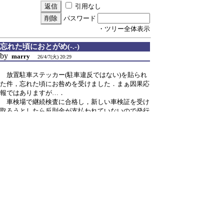
引用なし
パスワード
・ツリー全体表示
忘れた頃におとがめ(-.-)
by
marry
26/4/7(火) 20:29
放置駐車ステッカー(駐車違反ではない)を貼られ
た件，忘れた頃にお咎めを受けました．まぁ因果応
報ではありますが…．
車検場で継続検査に合格し，新しい車検証を受け
取ろうとしたら反則金が支払われていないので発行
できないとのことです．
警視庁に電話で問い合わせたら，反則金の納付書
を警察署で再発行してもらい，納付せよとのことで
した．で，近所の警察署に「自転車で」行って再発
行してもらい，コンビニで9,000円を納付し，車検
場へ舞い戻り，車検当日に新しい車検証を受け取る
ことができました．なお，このとき本人確認として
運転免許証の代わりにマイナンバーカードを提示す
ることが肝です．さもないと減点される可能性があ
り，ゴールド免許を失いかねないからです．
う～む，こういう仕組みなんですね．勉強になり
ました．