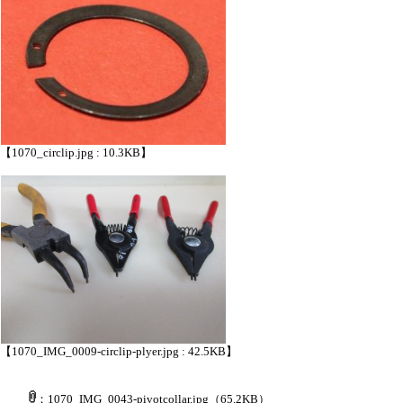
【1070_circlip.jpg : 10.3KB】
【1070_IMG_0009-circlip-plyer.jpg : 42.5KB】
：1070_IMG_0043-pivotcollar.jpg
（65.2KB）