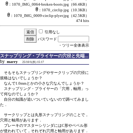
：1070_IMG_0064-broken-boots.jpg
（66.4KB）
：1070_circlip.jpg
（10.3KB）
：1070_IMG_0009-circlip-plyer.jpg
（42.5KB）
474 hits
引用なし
パスワード
・ツリー全体表示
スナップリング・プライヤーの穴径と先端...
by
marry
25/10/1(水) 15:17
そもそもスナップリングやサークリップの穴径に
規格はないでしょうか？
なんで1.0mmとかの小さな穴なんでしょうか？
スナップリング・プライヤーの「穴用，軸用」っ
て何なのでしょうか？
自分の知識が追いついていないので調べてみまし
た．
サークリップとは丸形スナップリングのことで，
穴用と軸用があります．
ブレーキのマスターシリンダにはC形やベベル形
が使われていて，それぞれ穴用と軸用があります．