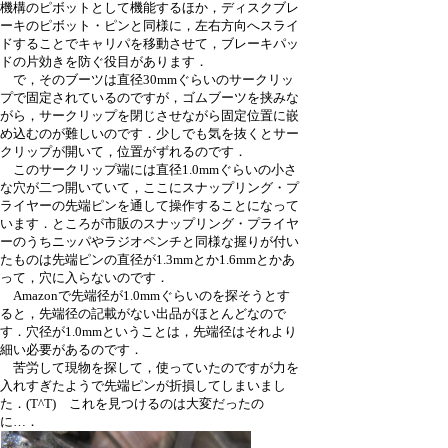
機構のピボットとして機能するほか，ディスクブレ
ーキのピボット・ピンと同様に，左右方向へスライ
ドすることでキャリパを移動させて，ブレーキパッ
ドの片効きを防ぐ役目があります．
で，そのブーツは直径30mmぐらいのサークリッ
プで固定されているのですが，ゴムブーツを挟みな
がら，サークリップを閉じさせながら固定位置に嵌
め込むのが難しいのです．少しでも気を抜くとサー
クリップが開いて，位置がずれるのです．
このサークリップ端には直径1.0mmぐらいの小さ
な穴が二つ開いていて，ここにスナップリング・プ
ライヤーの先端ピンを通して操作することになって
います．ところが市販のスナップリング・プライヤ
ーのうちニッパやラジオペンチと同様な握りが付い
たものは先端ピンの直径が1.3mmとか1.6mmとかあ
って，穴に入らないのです．
Amazonで先端径が1.0mmぐらいのを探そうとす
ると，先端径の記載がない出品がほとんどなので
す．穴径が1.0mmということは，先端径はそれより
細い必要があるのです．
苦労して現物を探して，使っていたのですが力を
入れすぎたようで先端ピンが折損してしまいまし
た．(T^T) これを見つけるのは大変だったの
に…．