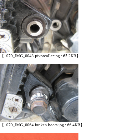
【1070_IMG_0043-pivotcollar.jpg : 65.2KB】
【1070_IMG_0064-broken-boots.jpg : 66.4KB】