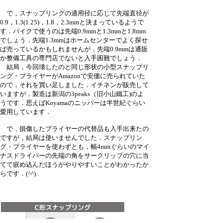
で，スナップリングの適用径に応じて先端直径が
0.9，1.3(1.25)，1.8，2.3mmと決まっているようで
す．バイクで使うのは先端0.9mmと1.3mmと1.8mm
でしょう．先端1.3mmはホームセンターでよく探せ
ば売っているかもしれませんが，先端0.9mmは通販
か整備工具の専門店でないと入手困難でしょう．
結局，今回壊したのと同じ形状の小型スナップリ
ング・プライヤーがAmazonで安価に売られていた
ので，それを買い足しました．イチネンが販売して
いますが，製造は新潟の3peaks（旧小山鐵工)のよ
うです．思えばKoyamaのニッパーは半世紀ぐらい
愛用しています．
で，損傷したプライヤーの代替品も入手出来たの
ですが，結局は使いませんでした．スナップリン
グ・プライヤーを使わずとも，幅4mmぐらいのマイ
ナスドライバーの先端の角をサークリップの穴に当
てて嵌め込んだほうがやりやすいことがわかったか
らです．(^^)