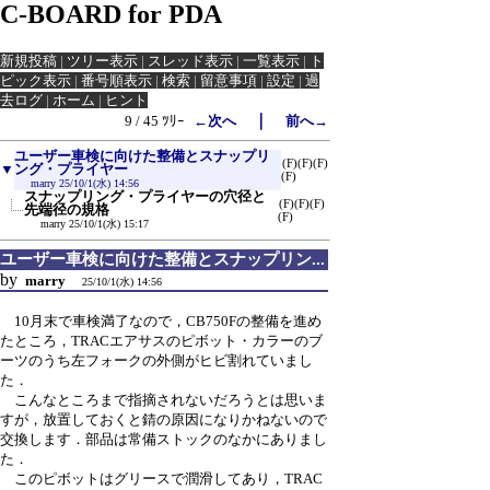
C-BOARD for PDA
新規投稿
|
ツリー表示
|
スレッド表示
|
一覧表示
|
ト
ピック表示
|
番号順表示
|
検索
|
留意事項
|
設定
|
過
去ログ
|
ホーム
|
ヒント
｜
9 / 45 ﾂﾘｰ
←次へ
前へ→
ユーザー車検に向けた整備とスナップリ
(F)
(F)
(F)
▼
ング・プライヤー
(F)
marry
25/10/1(水) 14:56
スナップリング・プライヤーの穴径と
(F)
(F)
(F)
先端径の規格
(F)
marry
25/10/1(水) 15:17
ユーザー車検に向けた整備とスナップリン...
by
marry
25/10/1(水) 14:56
10月末で車検満了なので，CB750Fの整備を進め
たところ，TRACエアサスのピボット・カラーのブ
ーツのうち左フォークの外側がヒビ割れていまし
た．
こんなところまで指摘されないだろうとは思いま
すが，放置しておくと錆の原因になりかねないので
交換します．部品は常備ストックのなかにありまし
た．
このピボットはグリースで潤滑してあり，TRAC