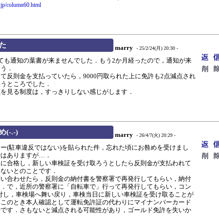
.jp/column60.html
た
marry
- 25/2/24(月) 20:30 -
ても通知の葉書が来ませんでした．もう2か月経ったので，通知が来
ょう．
反則金を支払っていたら，9000円取られた上に免許も2点減点され
失うところでした．
を見る制度は，すっきりしない感じがします．
-.-)
marry
- 26/4/7(火) 20:29 -
(駐車違反ではない)を貼られた件，忘れた頃にお咎めを受けまし
ではありますが…．
に合格し，新しい車検証を受け取ろうとしたら反則金が支払われて
きないとのことです．
い合わせたら，反則金の納付書を警察署で再発行してもらい，納付
た．で，近所の警察署に「自転車で」行って再発行してもらい，コン
を納付し，車検場へ舞い戻り，車検当日に新しい車検証を受け取ることが
，このとき本人確認として運転免許証の代わりにマイナンバーカード
肝です．さもないと減点される可能性があり，ゴールド免許を失いか