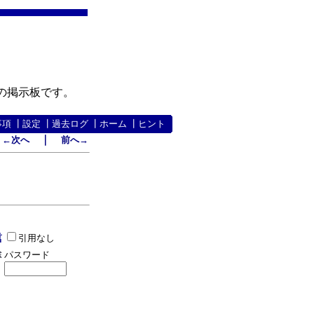
の掲示板です。
事項
┃
設定
┃
過去ログ
┃
ホーム
┃
ヒント
｜
←次へ
前へ→
引用なし
パスワード