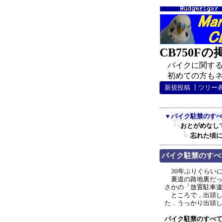
CB750F
バイクに関する
初めての方もネチ
新規投稿
┃
ツリー
▼
バイク駐禁のす
おとがめなし
忘れた頃にお
バイク駐禁のすべて
30年ぶりぐらい
裏道の路地裏だっ
さかの「放置駐車
ところで，出頭し
た．うっかり出頭し
バイク駐禁のすべ