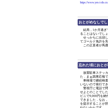
https://www.yes-i-do.co
おとがめなしでし
結局，1か月過ぎ
ることはないでし
せっかちに出頭して
てゴールド免許を
この正直者が馬鹿
忘れた頃におとがめ(
放置駐車ステッカー
た．まぁ因果応報
車検場で継続検査
いないので発行で
警視庁に電話で問
せよとのことでし
ビニで9,000円
できました．なお
を提示することが
ねないからです．