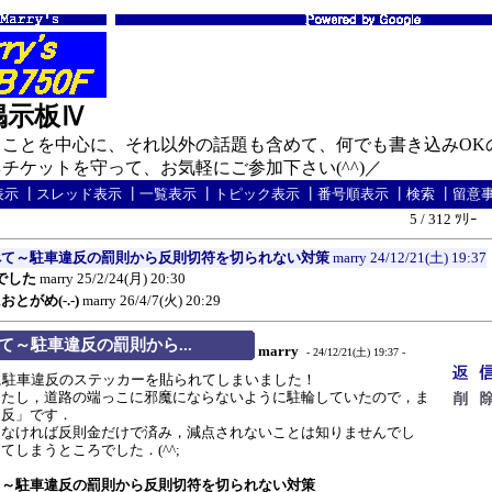
の掲示板Ⅳ
ことを中心に、それ以外の話題も含めて、何でも書き込みOK
ケットを守って、お気軽にご参加下さい(^^)／
表示
┃
スレッド表示
┃
一覧表示
┃
トピック表示
┃
番号順表示
┃
検索
┃
留意
5 / 312 ﾂﾘｰ
べて～駐車違反の罰則から反則切符を切られない対策
marry
24/12/21(土) 19:37
でした
marry
25/2/24(月) 20:30
とがめ(-.-)
marry
26/4/7(火) 20:29
～駐車違反の罰則から...
marry
- 24/12/21(土) 19:37 -
に駐車違反のステッカーを貼られてしまいました！
たし，道路の端っこに邪魔にならないように駐輪していたので，ま
違反」です．
なければ反則金だけで済み，減点されないことは知りませんでし
てしまうところでした．(^^;
て～駐車違反の罰則から反則切符を切られない対策