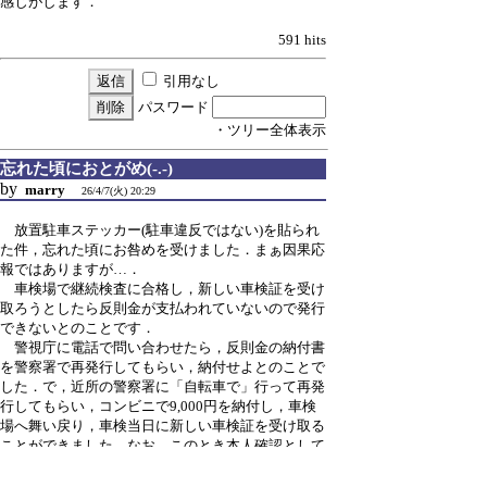
感じがします．
591 hits
引用なし
パスワード
・ツリー全体表示
忘れた頃におとがめ(-.-)
by
marry
26/4/7(火) 20:29
放置駐車ステッカー(駐車違反ではない)を貼られ
た件，忘れた頃にお咎めを受けました．まぁ因果応
報ではありますが…．
車検場で継続検査に合格し，新しい車検証を受け
取ろうとしたら反則金が支払われていないので発行
できないとのことです．
警視庁に電話で問い合わせたら，反則金の納付書
を警察署で再発行してもらい，納付せよとのことで
した．で，近所の警察署に「自転車で」行って再発
行してもらい，コンビニで9,000円を納付し，車検
場へ舞い戻り，車検当日に新しい車検証を受け取る
ことができました．なお，このとき本人確認として
運転免許証の代わりにマイナンバーカードを提示す
ることが肝です．さもないと減点される可能性があ