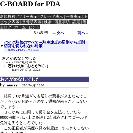
C-BOARD for PDA
新規投稿
|
ツリー表示
|
スレッド表示
|
一覧表示
|
ト
ピック表示
|
番号順表示
|
検索
|
留意事項
|
設定
|
過
去ログ
|
ホーム
|
ヒント
｜
5 / 45 ﾂﾘｰ
←次へ
前へ→
バイク駐禁のすべて～駐車違反の罰則から反則
▼
切符を切られない対策
marry
24/12/21(土) 19:37
おとがめなしでした
marry
25/2/24(月) 20:30
忘れた頃におとがめ(-.-)
marry
26/4/7(火) 20:29
おとがめなしでした
by
marry
25/2/24(月) 20:30
結局，1か月過ぎても通知の葉書が来ませんでし
た．もう2か月経ったので，通知が来ることはない
でしょう．
せっかちに出頭して反則金を支払っていたら，
9000円取られた上に免許も2点減点されてゴールド
免許を失うところでした．
この正直者が馬鹿を見る制度は，すっきりしない