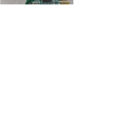
【1074_FineIn-PCB-partsside.jpg : 184.3KB】
【1074_FinderGo-PCB-partsside.jpg : 219.4KB】
：1074_airtags-4.jpg
（39.5KB）
：1074_WorldTag-PCB-partsside.jpg
（149.6KB）
：1074_FineIn-PCB-partsside.jpg
（184.3KB）
：1074_FinderGo-PCB-partsside.jpg
（219.4KB）
480 hits