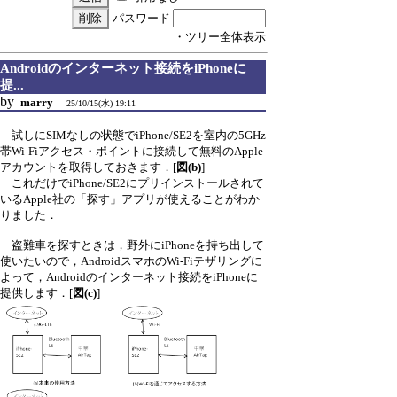
パスワード
・ツリー全体表示
Androidのインターネット接続をiPhoneに
提...
by
marry
25/10/15(水) 19:11
試しにSIMなしの状態でiPhone/SE2を室内の5GHz
帯Wi-Fiアクセス・ポイントに接続して無料のApple
アカウントを取得しておきます．[
図(b)
]
これだけでiPhone/SE2にプリインストールされて
いるApple社の「探す」アプリが使えることがわか
りました．
盗難車を探すときは，野外にiPhoneを持ち出して
使いたいので，AndroidスマホのWi-Fiテザリングに
よって，Androidのインターネット接続をiPhoneに
提供します．[
図(c)
]