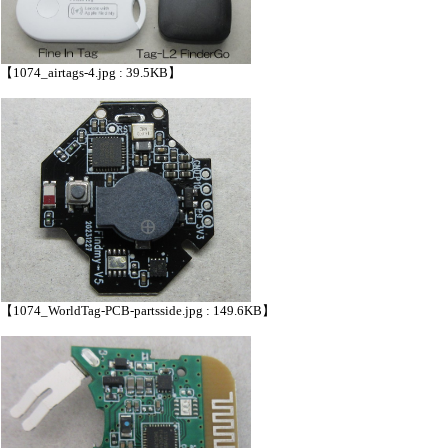
【1074_airtags-4.jpg : 39.5KB】
【1074_WorldTag-PCB-partsside.jpg : 149.6KB】