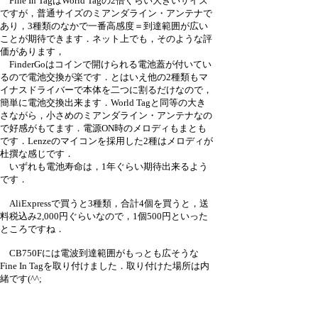
Fine In TagはWorld Tagの2倍ぐらい大きいサイズ
ですが，普通サイズのミアンダライン・アンテナで
あり，3種類のなかで一番高感度＝到達範囲が広い
ことが期待できます．ネット上でも，そのような評
価があります，
FinderGoはコインで開けられる電池蓋が付いてい
るので電池交換が楽です．とはいえ他の2種類もマ
イナスドライバーで本体を二つに割るだけなので，
簡単に電池交換出来ます．World Tagと同等の大き
さながら，小さめのミアンダライン・アンテナなの
で好感がもてます．電源ON時のメロディもまとも
です．Lenzeのマイコンを採用した2種はメロディが
杜撰な感じです．
いずれも電池寿命は，1年ぐらい期待出来るよう
です．
AliExpressで買うと3種類，合計4個を買うと，送
料税込み2,000円ぐらいなので，1個500円といった
ところですね．
CB750Fには電波到達範囲がもっとも広そうな
Fine In Tagを取り付けました．取り付けた場所は内
緒です(^^;