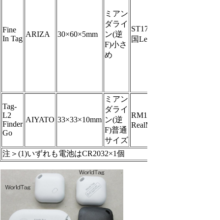
ミアン
ダライ
ST17H65B(中
Fine
ARIZA
30×60×5mm
ン(逆
In Tag
国LenzeTech)
F)小さ
め
ミアン
Tag-
ダライ
L2
RM1200(中国
AIYATO
33×33×10mm
ン(逆
Finder
RealMega)
F)普通
Go
サイズ
注＞(1)いずれも電池はCR2032×1個