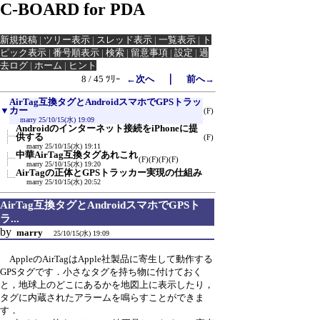
C-BOARD for PDA
新規投稿
|
ツリー表示
|
スレッド表示
|
一覧表示
|
ト
ピック表示
|
番号順表示
|
検索
|
留意事項
|
設定
|
過
去ログ
|
ホーム
|
ヒント
｜
8 / 45 ﾂﾘｰ
←次へ
前へ→
AirTag互換タグとAndroidスマホでGPSトラッ
▼
カー
(F)
marry
25/10/15(水) 19:09
Androidのインターネット接続をiPhoneに提
供する
(F)
marry
25/10/15(水) 19:11
中華AirTag互換タグあれこれ
(F)
(F)
(F)
(F)
marry
25/10/15(水) 19:20
AirTagの正体とGPSトラッカー実現の仕組み
marry
25/10/15(水) 20:52
AirTag互換タグとAndroidスマホでGPSト
ラ...
by
marry
25/10/15(水) 19:09
AppleのAirTagはApple社製品に寄生して動作する
GPSタグです．小さなタグを持ち物に付けておく
と，地球上のどこにあるかを地図上に表示したり，
タグに内蔵されたアラームを鳴らすことができま
す．