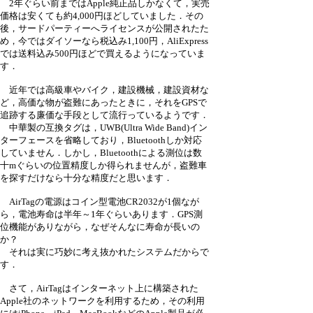
2年ぐらい前まではApple純正品しかなくて，実売
価格は安くても約4,000円ほどしていました．その
後，サードパーティーへライセンスが公開されたた
め，今ではダイソーなら税込み1,100円，AliExpress
では送料込み500円ほどで買えるようになっていま
す．
近年では高級車やバイク，建設機械，建設資材な
ど，高価な物が盗難にあったときに，それをGPSで
追跡する廉価な手段として流行っているようです．
中華製の互換タグは，UWB(Ultra Wide Band)イン
ターフェースを省略しており，Bluetoothしか対応
していません．しかし，Bluetoothによる測位は数
十mぐらいの位置精度しか得られませんが，盗難車
を探すだけなら十分な精度だと思います．
AirTagの電源はコイン型電池CR2032が1個なが
ら，電池寿命は半年～1年ぐらいあります．GPS測
位機能がありながら，なぜそんなに寿命が長いの
か？
それは実に巧妙に考え抜かれたシステムだからで
す．
さて，AirTagはインターネット上に構築された
Apple社のネットワークを利用するため，その利用