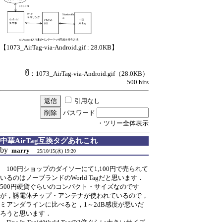
【1073_AirTag-via-Android.gif : 28.0KB】
：1073_AirTag-via-Android.gif
（28.0KB）
500 hits
引用なし
パスワード
・ツリー全体表示
中華AirTag互換タグあれこれ
by
marry
25/10/15(水) 19:20
100円ショップのダイソーにて1,100円で売られて
いるのはノーブランドのWorld Tagだと思います．
500円硬貨ぐらいのコンパクト・サイズなのです
が，誘電体チップ・アンテナが使われているので，
ミアンダラインに比べると，1～2dB感度が悪いだ
ろうと思います．