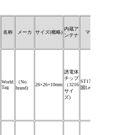
内蔵ア
名称
メーカ
サイズ(概略)
マイコン
ンテナ
誘電体
チップ
ST17H65B(中
World
（No
26×26×10mm
（3216
Tag
国LenzeTech)
brand)
サイ
ズ)