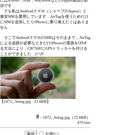
にはiPhone，iPad，MacBookなどのApple製品が必
須です．
でも私はAndroidスマホ（シャープのAquos）と
激安SIMを愛用しています．AirTagを使うためだけ
にSIMを追加したりiPhoneに乗り換えたくはありま
せん．
そこでAndroidスマホのSIMはそのままで，AirTag
による追跡が必要なときだけiPhoneの電源をONす
る方法により，CB750FにGPSトラッカーを付ける
ことができました．(^^)V
【1072_Airtag.jpg : 25.6KB】
：1072_Airtag.jpg
（25.6KB）
470 hits
引用なし