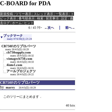
C-BOARD for PDA
新規投稿
|
ツリー表示
|
スレッド表示
|
一覧表示
|
ト
ピック表示
|
番号順表示
|
検索
|
留意事項
|
設定
|
過
去ログ
|
ホーム
|
ヒント
｜
6 / 45 ﾂﾘｰ
←次へ
前へ→
ブックマーク
▼
marry
07/6/30(土) 21:24
CB750Fのリプロパーツ
marry
26/4/5(日) 18:29
cb750supply.com
marry
26/4/5(日) 18:32
vintagecb750.com
marry
26/4/5(日) 18:33
4into1.com
marry
26/4/5(日) 18:35
アールプロジェクツ
marry
26/4/5(日) 20:22
CB750Fのリプロパーツ
by
marry
26/4/5(日) 18:29
このツリーにまとめます．
40 hits