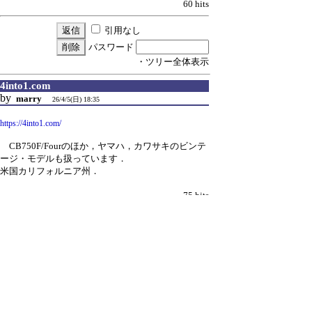
60 hits
引用なし
パスワード
・ツリー全体表示
4into1.com
by
marry
26/4/5(日) 18:35
https://4into1.com/
CB750F/Fourのほか，ヤマハ，カワサキのビンテ
ージ・モデルも扱っています．
米国カリフォルニア州．
75 hits
引用なし
パスワード
・ツリー全体表示
アールプロジェクツ
by
marry
26/4/5(日) 20:22