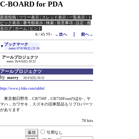
C-BOARD for PDA
新規投稿
|
ツリー表示
|
スレッド表示
|
一覧表示
|
ト
ピック表示
|
番号順表示
|
検索
|
留意事項
|
設定
|
過
去ログ
|
ホーム
|
ヒント
｜
6 / 45 ﾂﾘｰ
←次へ
前へ→
ブックマーク
▼
marry
07/6/30(土) 21:24
アールプロジェクツ
marry
26/4/5(日) 20:22
アールプロジェクツ
by
marry
26/4/5(日) 20:22
https://www.j-bike.com/rabbit/
東京都日野市．CB750F，CB750Fourのほか，ヤ
マハ，カワサキ，スズキの旧車部品もリプロパーツ
があります．
78 hits
引用なし