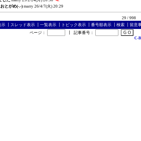
とがめ(-.-)
marry
26/4/7(火) 20:29
29 / 998
表示
┃
スレッド表示
┃
一覧表示
┃
トピック表示
┃
番号順表示
┃
検索
┃
留意
ページ：
┃
記事番号：
C-B