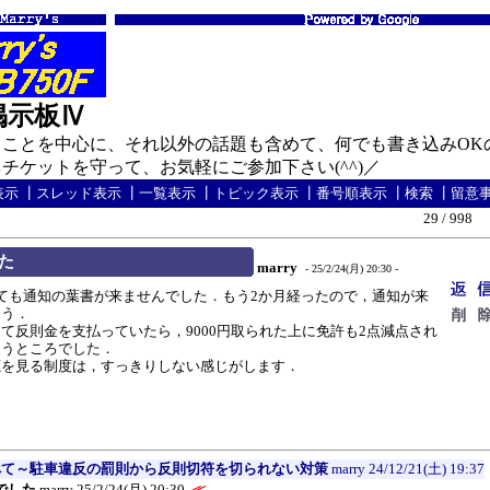
の掲示板Ⅳ
ことを中心に、それ以外の話題も含めて、何でも書き込みOK
ケットを守って、お気軽にご参加下さい(^^)／
表示
┃
スレッド表示
┃
一覧表示
┃
トピック表示
┃
番号順表示
┃
検索
┃
留意
29 / 998
た
marry
- 25/2/24(月) 20:30 -
ても通知の葉書が来ませんでした．もう2か月経ったので，通知が来
ょう．
反則金を支払っていたら，9000円取られた上に免許も2点減点され
失うところでした．
を見る制度は，すっきりしない感じがします．
べて～駐車違反の罰則から反則切符を切られない対策
marry
24/12/21(土) 19:37
でした
marry
25/2/24(月) 20:30
≪