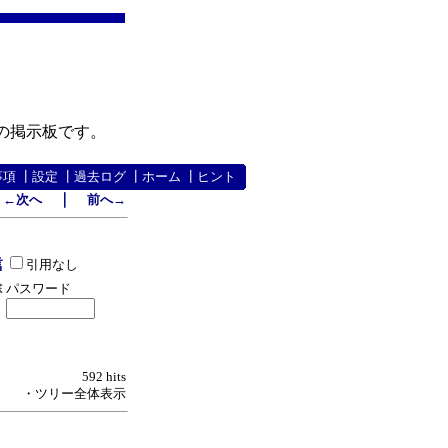
の掲示板です。
事項
┃
設定
┃
過去ログ
┃
ホーム
┃
ヒント
｜
←次へ
前へ→
引用なし
パスワード
592 hits
・ツリー全体表示