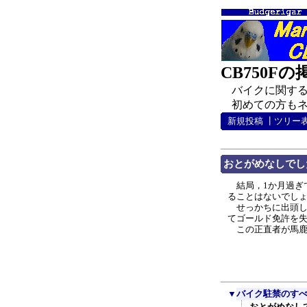
CB750F
バイクに関する
初めての方もネチ
新規投稿
┃
ツリー
おとがめなしでし
結局，1か月過ぎ
ることはないでし
せっかちに出頭して
てゴールド免許を
この正直者が馬鹿
▼
バイク駐禁のす
おとがめなし