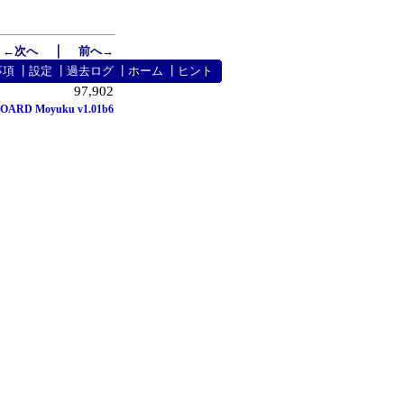
｜
←次へ
前へ→
事項
┃
設定
┃
過去ログ
┃
ホーム
┃
ヒント
97,902
OARD Moyuku v1.01b6