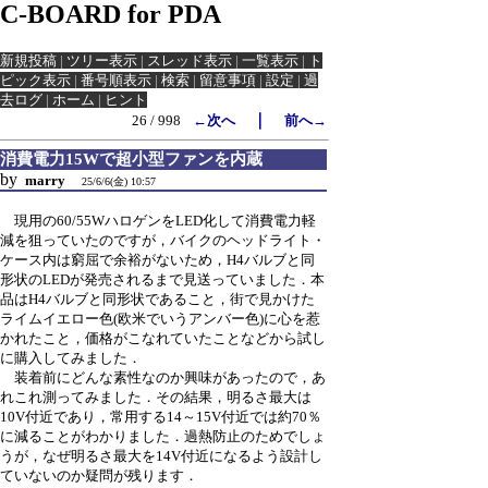
C-BOARD for PDA
新規投稿
|
ツリー表示
|
スレッド表示
|
一覧表示
|
ト
ピック表示
|
番号順表示
|
検索
|
留意事項
|
設定
|
過
去ログ
|
ホーム
|
ヒント
｜
26 / 998
←次へ
前へ→
消費電力15Wで超小型ファンを内蔵
by
marry
25/6/6(金) 10:57
現用の60/55WハロゲンをLED化して消費電力軽
減を狙っていたのですが，バイクのヘッドライト・
ケース内は窮屈で余裕がないため，H4バルブと同
形状のLEDが発売されるまで見送っていました．本
品はH4バルブと同形状であること，街で見かけた
ライムイエロー色(欧米でいうアンバー色)に心を惹
かれたこと，価格がこなれていたことなどから試し
に購入してみました．
装着前にどんな素性なのか興味があったので，あ
れこれ測ってみました．その結果，明るさ最大は
10V付近であり，常用する14～15V付近では約70％
に減ることがわかりました．過熱防止のためでしょ
うが，なぜ明るさ最大を14V付近になるよう設計し
ていないのか疑問が残ります．