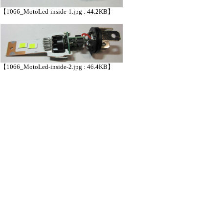
【1066_MotoLed-inside-1.jpg : 44.2KB】
【1066_MotoLed-inside-2.jpg : 46.4KB】
：1066_MotoLed-inside-1.jpg
（44.2KB）
：1066_MotoLed-inside-2.jpg
（46.4KB）
548 hits
引用なし
パスワード
・ツリー全体表示
バイク用H4互換LEDを買ってみた
▼
(F)
(F)
(F)
(F)
marry
25/6/6(金) 9:02
消費電力15Wで超小型ファンを内蔵
≪
(F)
(F)
marry
25/6/6(金) 10:57
消費電力，消費電流，明るさ
(F)
(F)
marry
25/6/6(金) 11:01
PWM制御はしていないみたい
(F)
(F)
(F)
(F)
marry
25/6/6(金) 11:05
発熱の実測とまとめ
(F)