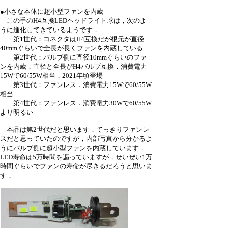
●小さな本体に超小型ファンを内蔵
この手のH4互換LEDヘッドライト球は，次のよ
うに進化してきているようです．
第1世代：コネクタはH4互換だが根元が直径
40mmぐらいで全長が長くファンを内蔵している
第2世代：バルブ側に直径10mmぐらいのファ
ンを内蔵．直径と全長がH4バルブ互換．消費電力
15Wで60/55W相当．2021年頃登場
第3世代：ファンレス．消費電力15Wで60/55W
相当
第4世代：ファンレス．消費電力30Wで60/55W
より明るい
本品は第2世代だと思います．てっきりファンレ
スだと思っていたのですが，内部写真から分かるよ
うにバルブ側に超小型ファンを内蔵しています．
LED寿命は5万時間を謳っていますが，せいぜい1万
時間ぐらいでファンの寿命が尽きるだろうと思いま
す．