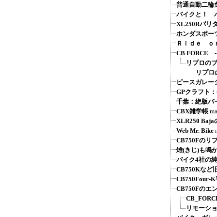
普通自動二輪
バイクと！ バ
XL250Rパ
ホンダスポーツ系
Ｒｉｄｅ ｏ
CB FORC
リプロの
リプロ
ピースガレージ
GPクラフト
千葉：絶版バ
CBX雑学帳
ma
XLR250 Ba
Web Mr. Bike
CB750Fの
雉(きじ)も鳴
バイク4社の
CB750Kな
CB750Fou
CB750Fの
CB_FOR
リモーシ