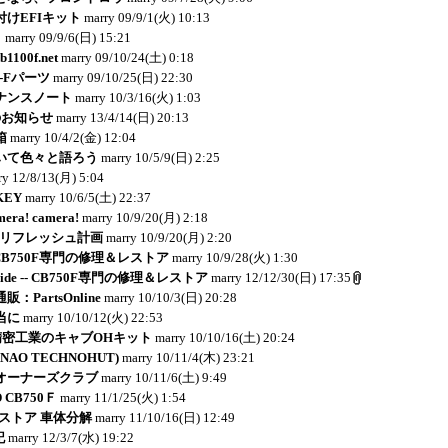
けEFIキット
marry
09/9/1(火) 10:13
り
marry
09/9/6(日) 15:21
1100f.net
marry
09/10/24(土) 0:18
-Fパーツ
marry
09/10/25(日) 22:30
ナンスノート
marry
10/3/16(火) 1:03
のお知らせ
marry
13/4/14(日) 20:13
箱
marry
10/4/2(金) 12:04
いて色々と語ろう
marry
10/5/9(日) 2:25
ry
12/8/13(月) 5:04
KEY
marry
10/6/5(土) 22:37
mera! camera!
marry
10/9/20(月) 2:18
Ｂリフレッシュ計画
marry
10/9/20(月) 2:20
e -- CB750F専門の修理＆レストア
marry
10/9/28(火) 1:30
y Side -- CB750F専門の修理＆レストア
marry
12/12/30(日) 17:35
PartsOnline
marry
10/10/3(日) 20:28
当に
marry
10/10/12(火) 22:53
岸田精密工業のキャブOHキット
marry
10/10/16(土) 20:24
NAO TECHNOHUT)
marry
10/11/4(木) 23:21
ボオーナーズクラブ
marry
10/11/6(土) 9:49
 CB750Ｆ
marry
11/1/25(火) 1:54
レストア 車体分解
marry
11/10/16(日) 12:49
記
marry
12/3/7(水) 19:22