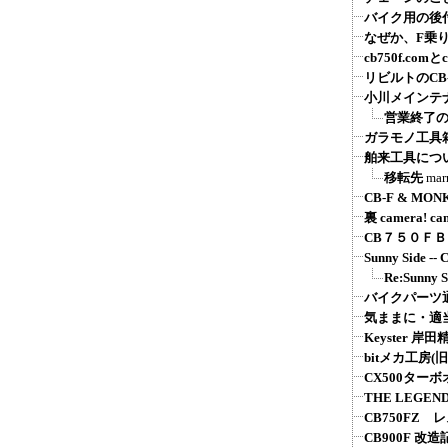
バイク用の後付
なぜか、F乗
cb750f.comとcb
リビルトのCB
小川メインテ
営業終了
ガラモノ工具
舶来工具につ
移転先
mar
CB-F & MON
裏 camera! ca
CB７５０Ｆ
Sunny Sid
Re:Sunn
バイクパーツ通販：
気ままに・適
Keyster 
bitメカ工房(旧
CX500ター
THE LEGEND
CB750FZ 
CB900F 改造