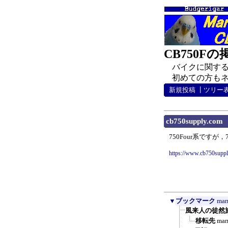
CB750F
バイクに関する
初めての方もネチ
新規投稿
┃
ツリー
cb750supply.com
750Four系ですが
https://www.cb750suppl
▼
ブックマーク
mar
風来人の徒然
移転先
mar