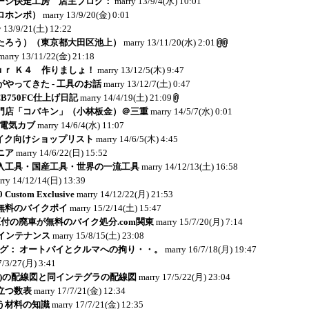
ージ快走工房 店主ブログ：
marry
13/9/4(水) 10:01
ロホンポ）
marry
13/9/20(金) 0:01
y
13/9/21(土) 12:22
たろう）（東京都大田区池上）
marry
13/11/20(水) 2:01
marry
13/11/22(金) 21:18
ｏｕｒ Ｋ４ 作りましょ！
marry
13/12/5(木) 9:47
やってきた - 工具のお話
marry
13/12/7(土) 0:47
: CB750FC仕上げ日記
marry
14/4/19(土) 21:09
門店「コバキン」（小林板金）＠三重
marry
14/5/7(水) 0:01
：電気カブ
marry
14/6/4(水) 11:07
イク向けショップリスト
marry
14/6/5(木) 4:45
ニア
marry
14/6/22(日) 15:52
入工具・国産工具・世界の一流工具
marry
14/12/13(土) 16:58
rry
14/12/14(日) 13:39
Custom Exclusive
marry
14/12/22(月) 21:53
無料のバイクポイ
marry
15/2/14(土) 15:47
付の廃車が無料のバイク処分.com関東
marry
15/7/20(月) 7:14
メインテナンス
marry
15/8/15(土) 23:08
のブログ： オートバイとクルマへの拘り・・。
marry
16/7/18(月) 19:47
7/3/27(月) 3:41
C04)の配線図と同インテグラの配線図
marry
17/5/22(月) 23:04
立つ数表
marry
17/7/21(金) 12:34
う材料の知識
marry
17/7/21(金) 12:35