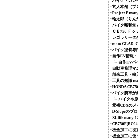
バイク・ガレ
玄人本舗（プ
Project F
marr
輪太郎（りん
バイク昭和堂
ＣＢ750 Ｆ
レゴラリータが
moto GLAD
バイク塗装専
自作EV情報
自作EVバ
自動車修理マ
舶来工具・輸
工具の知識
ma
HONDA CB750 
バイク廃車が
バイクや原
元祖CBXの
D-Slope
XLlife
marry
1
CB750F(R
板金加工に役
板金加工に使