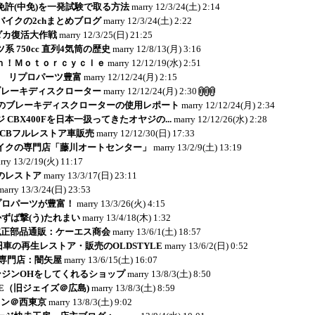
免許(中免)を一発試験で取る方法
marry
12/3/24(土) 2:14
イクの2chまとめブログ
marry
12/3/24(土) 2:22
リダカ復活大作戦
marry
12/3/25(日) 21:25
 750cc 直列4気筒の歴史
marry
12/8/13(月) 3:16
ｎ！Ｍｏｔｏｒｃｙｃｌｅ
marry
12/12/19(水) 2:51
E - リプロパーツ豊富
marry
12/12/24(月) 2:15
ブレーキディスクローター
marry
12/12/24(月) 2:30
のブレーキディスクローターの使用レポート
marry
12/12/24(月) 2:34
 CBX400Fを日本一扱ってきたオヤジの...
marry
12/12/26(水) 2:28
：CBフルレストア車販売
marry
12/12/30(日) 17:33
イクの専門店「藤川オートセンター」
marry
13/2/9(土) 13:19
rry
13/2/19(火) 11:17
jaのレストア
marry
13/3/17(日) 23:11
marry
13/3/24(日) 23:53
リプロパーツが豊富！
marry
13/3/26(火) 4:15
かずば撃(う)たれまい
marry
13/4/18(木) 1:32
純正部品通販：ケーエス商会
marry
13/6/1(土) 18:57
ど旧車の再生レストア・販売のOLDSTYLE
marry
13/6/2(日) 0:52
r-K専門店：闇矢屋
marry
13/6/15(土) 16:07
エンジンOHをしてくれるショップ
marry
13/8/3(土) 8:50
CE（旧ジェイズ＠広島)
marry
13/8/3(土) 8:59
ョン＠西東京
marry
13/8/3(土) 9:02