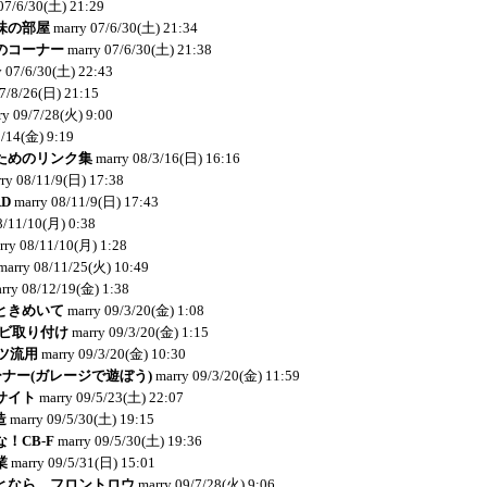
07/6/30(土) 21:29
味の部屋
marry
07/6/30(土) 21:34
のコーナー
marry
07/6/30(土) 21:38
y
07/6/30(土) 22:43
7/8/26(日) 21:15
ry
09/7/28(火) 9:00
9/14(金) 9:19
ためのリンク集
marry
08/3/16(日) 16:16
ry
08/11/9(日) 17:38
RD
marry
08/11/9(日) 17:43
8/11/10(月) 0:38
rry
08/11/10(月) 1:28
marry
08/11/25(火) 10:49
rry
08/12/19(金) 1:38
ときめいて
marry
09/3/20(金) 1:08
ナビ取り付け
marry
09/3/20(金) 1:15
ーツ流用
marry
09/3/20(金) 10:30
コーナー(ガレージで遊ぼう)
marry
09/3/20(金) 11:59
サイト
marry
09/5/23(土) 22:07
造
marry
09/5/30(土) 19:15
！CB-F
marry
09/5/30(土) 19:36
業
marry
09/5/31(日) 15:01
となら、フロントロウ
marry
09/7/28(火) 9:06