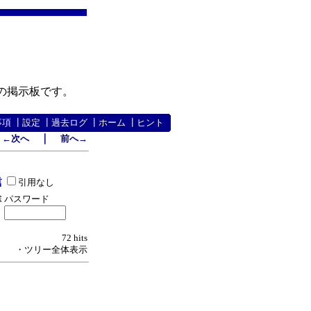
の掲示板です。
事項
┃
設定
┃
過去ログ
┃
ホーム
┃
ヒント
｜
←次へ
前へ→
引用なし
パスワード
72 hits
・ツリー全体表示