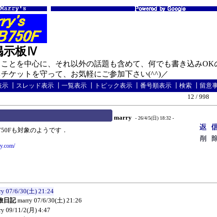
の掲示板Ⅳ
ことを中心に、それ以外の話題も含めて、何でも書き込みOK
ケットを守って、お気軽にご参加下さい(^^)／
表示
┃
スレッド表示
┃
一覧表示
┃
トピック表示
┃
番号順表示
┃
検索
┃
留意
12 / 998
marry
- 26/4/5(日) 18:32 -
，750Fも対象のようです．
y.com/
ry
07/6/30(土) 21:24
旅日記
marry
07/6/30(土) 21:26
ry
09/11/2(月) 4:47