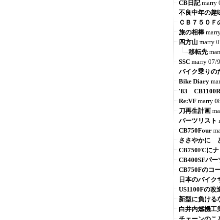
CB日記
marry
不良中年の趣
ＣＢ７５０Ｆ
旅の相棒
marr
四方山
marry
0
移転先
mar
SSC
marry
07/
バイク乗りの
Bike Diary
mar
'83 CB1100
Re:VF
marry
0
刀再生計画
ma
パーツリスト
CB750Four
ma
ささやかに 
CB750FCに
CB400SFパ
CB750Fの
日本のバイク
US1100Fの改
新型に負けるな
白井内燃機工
チェーンのこ