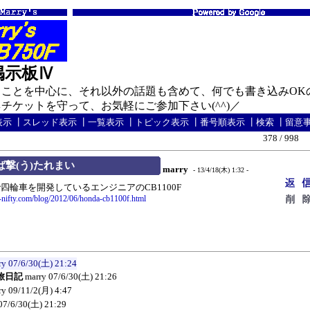
の掲示板Ⅳ
ことを中心に、それ以外の話題も含めて、何でも書き込みOK
ケットを守って、お気軽にご参加下さい(^^)／
表示
┃
スレッド表示
┃
一覧表示
┃
トピック表示
┃
番号順表示
┃
検索
┃
留意
378 / 998
ば撃(う)たれまい
marry
- 13/4/18(木) 1:32 -
輪車を開発しているエンジニアのCB1100F
g-nifty.com/blog/2012/06/honda-cb1100f.html
ry
07/6/30(土) 21:24
旅日記
marry
07/6/30(土) 21:26
ry
09/11/2(月) 4:47
07/6/30(土) 21:29