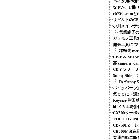
バイク用の後付
なぜか、F乗
cb750f.comとcb
リビルトのCB
小川メインテ
営業終了
ガラモノ工具
舶来工具につ
移転先
mar
CB-F & MON
裏 camera! ca
CB７５０Ｆ
Sunny Sid
Re:Sunn
バイクパーツ通販：
気ままに・適
Keyster 
bitメカ工房(旧
CX500ター
THE LEGEND
CB750FZ 
CB900F 改造
普通自動二輪