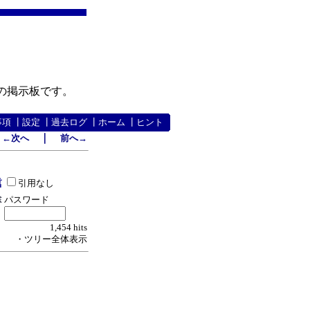
の掲示板です。
事項
┃
設定
┃
過去ログ
┃
ホーム
┃
ヒント
｜
←次へ
前へ→
引用なし
パスワード
1,454 hits
・ツリー全体表示