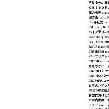
不良中年の趣
ＣＢ７５０Ｆ
旅の相棒
marr
四方山
marry
0
移転先
mar
SSC
marry
07/
バイク乗りの
Bike Diary
mar
'83 CB1100
Re:VF
marry
0
刀再生計画
ma
パーツリスト
CB750Four
ma
ささやかに 
CB750FCに
CB400SFパ
CB750Fの
日本のバイク
US1100Fの改
新型に負けるな
白井内燃機工
チェーンのこ