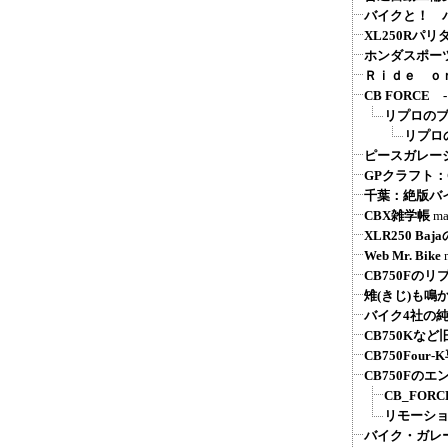
バイクと！ バ
XL250Rパ
ホンダスポーツ系
Ｒｉｄｅ ｏ
CB FORC
リプロの
リプロ
ピースガレージ
GPクラフト
千葉：絶版バ
CBX雑学帳
ma
XLR250 Ba
Web Mr. Bike
CB750Fの
雉(きじ)も鳴
バイク4社の
CB750Kな
CB750Fou
CB750Fの
CB_FOR
リモーシ
バイク・ガレ