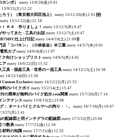
ロホンポ）
marry
13/9/20(金) 0:01
y
13/9/21(土) 12:22
たろう）（東京都大田区池上）
marry
13/11/20(水) 2:01
marry
13/11/22(金) 21:18
ｏｕｒ Ｋ４ 作りましょ！
marry
13/12/5(木) 9:47
やってきた - 工具のお話
marry
13/12/7(土) 0:47
: CB750FC仕上げ日記
marry
14/4/19(土) 21:09
門店「コバキン」（小林板金）＠三重
marry
14/5/7(水) 0:01
：電気カブ
marry
14/6/4(水) 11:07
イク向けショップリスト
marry
14/6/5(木) 4:45
ニア
marry
14/6/22(日) 15:52
入工具・国産工具・世界の一流工具
marry
14/12/13(土) 16:58
rry
14/12/14(日) 13:39
Custom Exclusive
marry
14/12/22(月) 21:53
無料のバイクポイ
marry
15/2/14(土) 15:47
付の廃車が無料のバイク処分.com関東
marry
15/7/20(月) 7:14
メインテナンス
marry
15/8/15(土) 23:08
のブログ： オートバイとクルマへの拘り・・。
marry
16/7/18(月) 19:47
7/3/27(月) 3:41
C04)の配線図と同インテグラの配線図
marry
17/5/22(月) 23:04
立つ数表
marry
17/7/21(金) 12:34
う材料の知識
marry
17/7/21(金) 12:35
イクはどのように変化するか
marry
17/10/9(月) 4:50