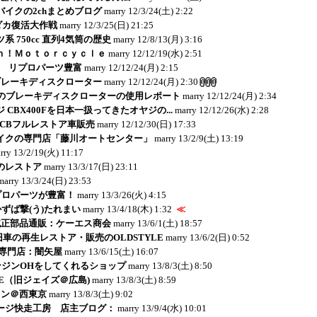
イクの2chまとめブログ
marry
12/3/24(土) 2:22
リダカ復活大作戦
marry
12/3/25(日) 21:25
 750cc 直列4気筒の歴史
marry
12/8/13(月) 3:16
ｎ！Ｍｏｔｏｒｃｙｃｌｅ
marry
12/12/19(水) 2:51
E - リプロパーツ豊富
marry
12/12/24(月) 2:15
ブレーキディスクローター
marry
12/12/24(月) 2:30
のブレーキディスクローターの使用レポート
marry
12/12/24(月) 2:34
 CBX400Fを日本一扱ってきたオヤジの...
marry
12/12/26(水) 2:28
：CBフルレストア車販売
marry
12/12/30(日) 17:33
イクの専門店「藤川オートセンター」
marry
13/2/9(土) 13:19
rry
13/2/19(火) 11:17
jaのレストア
marry
13/3/17(日) 23:11
marry
13/3/24(日) 23:53
リプロパーツが豊富！
marry
13/3/26(火) 4:15
かずば撃(う)たれまい
marry
13/4/18(木) 1:32
≪
純正部品通販：ケーエス商会
marry
13/6/1(土) 18:57
ど旧車の再生レストア・販売のOLDSTYLE
marry
13/6/2(日) 0:52
r-K専門店：闇矢屋
marry
13/6/15(土) 16:07
エンジンOHをしてくれるショップ
marry
13/8/3(土) 8:50
CE（旧ジェイズ＠広島)
marry
13/8/3(土) 8:59
ョン＠西東京
marry
13/8/3(土) 9:02
ージ快走工房 店主ブログ：
marry
13/9/4(水) 10:01