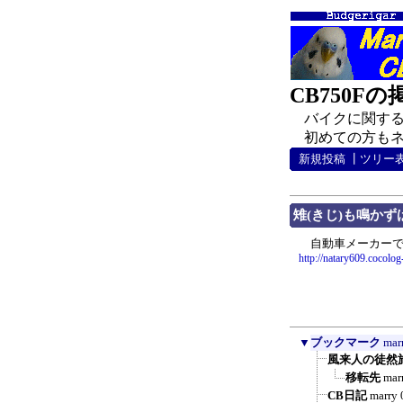
CB750F
バイクに関する
初めての方もネチ
新規投稿
┃
ツリー
雉(きじ)も鳴かず
自動車メーカーで四
http://natary609.cocolo
▼
ブックマーク
mar
風来人の徒然
移転先
mar
CB日記
marry