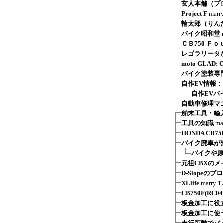
玄人本舗（プ
Project F
marr
輪太郎（りん
バイク昭和堂
ＣＢ750 Ｆ
レゴラリータが
moto GLAD
バイク塗装専
自作EV情報
自作EVバ
自動車修理マ
舶来工具・輸
工具の知識
ma
HONDA CB750 
バイク廃車が
バイクや原
元祖CBXの
D-Slope
XLlife
marry
1
CB750F(R
板金加工に役
板金加工に使
走行距離でバ