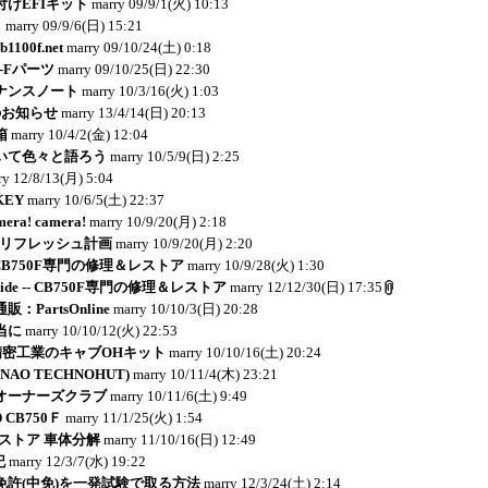
けEFIキット
marry
09/9/1(火) 10:13
り
marry
09/9/6(日) 15:21
1100f.net
marry
09/10/24(土) 0:18
-Fパーツ
marry
09/10/25(日) 22:30
ナンスノート
marry
10/3/16(火) 1:03
のお知らせ
marry
13/4/14(日) 20:13
箱
marry
10/4/2(金) 12:04
いて色々と語ろう
marry
10/5/9(日) 2:25
ry
12/8/13(月) 5:04
KEY
marry
10/6/5(土) 22:37
mera! camera!
marry
10/9/20(月) 2:18
Ｂリフレッシュ計画
marry
10/9/20(月) 2:20
e -- CB750F専門の修理＆レストア
marry
10/9/28(火) 1:30
y Side -- CB750F専門の修理＆レストア
marry
12/12/30(日) 17:35
PartsOnline
marry
10/10/3(日) 20:28
当に
marry
10/10/12(火) 22:53
岸田精密工業のキャブOHキット
marry
10/10/16(土) 20:24
NAO TECHNOHUT)
marry
10/11/4(木) 23:21
ボオーナーズクラブ
marry
10/11/6(土) 9:49
 CB750Ｆ
marry
11/1/25(火) 1:54
レストア 車体分解
marry
11/10/16(日) 12:49
記
marry
12/3/7(水) 19:22
免許(中免)を一発試験で取る方法
marry
12/3/24(土) 2:14