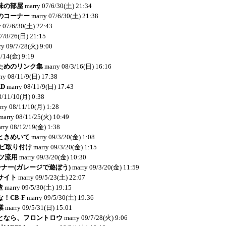
味の部屋
marry
07/6/30(土) 21:34
のコーナー
marry
07/6/30(土) 21:38
y
07/6/30(土) 22:43
7/8/26(日) 21:15
ry
09/7/28(火) 9:00
9/14(金) 9:19
ためのリンク集
marry
08/3/16(日) 16:16
ry
08/11/9(日) 17:38
RD
marry
08/11/9(日) 17:43
8/11/10(月) 0:38
rry
08/11/10(月) 1:28
marry
08/11/25(火) 10:49
rry
08/12/19(金) 1:38
ときめいて
marry
09/3/20(金) 1:08
ナビ取り付け
marry
09/3/20(金) 1:15
ーツ流用
marry
09/3/20(金) 10:30
コーナー(ガレージで遊ぼう)
marry
09/3/20(金) 11:59
サイト
marry
09/5/23(土) 22:07
造
marry
09/5/30(土) 19:15
！CB-F
marry
09/5/30(土) 19:36
業
marry
09/5/31(日) 15:01
となら、フロントロウ
marry
09/7/28(火) 9:06