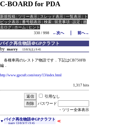
C-BOARD for PDA
新規投稿
|
ツリー表示
|
スレッド表示
|
一覧表示
|
ト
ピック表示
|
番号順表示
|
検索
|
留意事項
|
設定
|
過
去ログ
|
ホーム
|
ヒント
｜
330 / 998
←次へ
前へ→
バイク再生物語＠GPクラフト
by
marry
13/8/3(土) 9:45
各種車両のレストア物語です．下記はCB750FB
編．
http://www.gpcraft.com/story/13/index.html
1,317 hits
引用なし
パスワード
・ツリー全体表示
バイク再生物語＠GPクラフト
▼
≪
marry
13/8/3(土) 9:45
新規投稿
|
ツリー表示
|
スレッド表示
|
一覧表示
|
ト