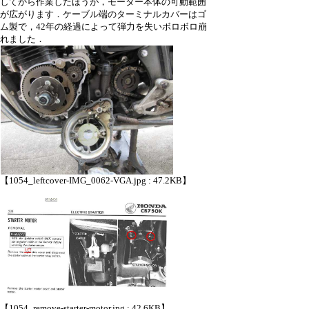
してから作業したほうが，モーター本体の可動範囲
が広がります．ケーブル端のターミナルカバーはゴ
ム製で，42年の経過によって弾力を失いボロボロ崩
れました．
【1054_leftcover-IMG_0062-VGA.jpg : 47.2KB】
【1054_remove-starter-motor.jpg : 42.6KB】