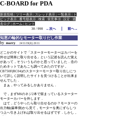
C-BOARD for PDA
新規投稿
|
ツリー表示
|
スレッド表示
|
一覧表示
|
ト
ピック表示
|
番号順表示
|
検索
|
留意事項
|
設定
|
過
去ログ
|
ホーム
|
ヒント
｜
38 / 998
←次へ
前へ→
知恵の輪的なモーター取りだし作業
by
marry
24/11/19(火) 20:11
どこかのサイトで「スターターモーターはカバーを
外せば簡単に取り出せる」という記述を読んだ覚え
があって，そういうものかと思っていました．念の
ためネットであちこち調べてみたのですが，
CB750F(RC04)のスターターモーター取り出しにつ
いて詳しく説明したサイトを見つけることが出来ま
せんでした．
まぁ，やってみるしかありません．
で，まずM6のネジ2本で留まっているスターター
モーターカバーを外します．
はて，どうやったら取り出せるのか？モーターの
出力軸(歯車側)から見て，モーターを奥にずらしつ
つ上へ引き上げれば取り出せるはずです．しかし，