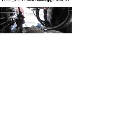
【1054_remove-starter-IMG_0065-VGA.jpg :
23.9KB】
：1054_leftcover-IMG_0062-VGA.jpg
（47.2KB）
：1054_remove-starter-motor.jpg
（42.6KB）
：1054_remove-starter-IMG_0065-
VGA.jpg
（23.9KB）
537 hits
引用なし
パスワード
・ツリー全体表示