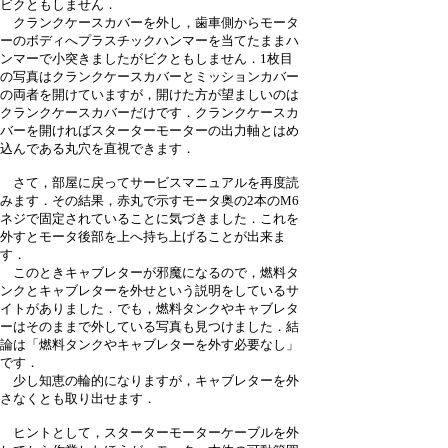
ビクともしません．
クランクケースカバーを外し，歯車側からモータ
ーのボディへプラスチックハンマーを当てたままハ
ンマーで小突きましたがビクともしません．1枚目
の写真はクランクケースカバーとミッションカバー
の両者を開けていますが，開けた方が望ましいのは
クランクケースカバーだけです．クランクケースカ
バーを開ければスターターモーターの出力軸とはめ
込んである丸穴を直視できます．
さて，部屋に戻ってサービスマニュアルを再度読
みます．その結果，赤丸で示すモータ奥の2本のM6
ネジで固定されていることに気づきました．これを
外すとモータ後部を上へ持ち上げることが出来ま
す．
このときキャブレターが邪魔になるので，燃料タ
ンクとキャブレターを外せという説明をしているサ
イトがありました．でも，燃料タンクやキャブレタ
ーはそのままで外している写真も見つけました．結
論は「燃料タンクやキャブレターを外す必要なし」
です．
少し知恵の輪的になりますが，キャブレターを外
さなくとも取り出せます．
ヒントとして，スターターモーターケーブルを外