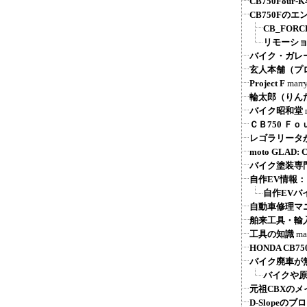
CB750Fou
CB750Fの
CB_FOR
リモーシ
バイク・ガレ
玄人本舗（プ
Project F
marr
輪太郎（りん
バイク昭和堂
ＣＢ750 Ｆ
レゴラリータが
moto GLAD
バイク塗装専
自作EV情報
自作EVバ
自動車修理マ
舶来工具・輸
工具の知識
ma
HONDA CB750 
バイク廃車が
バイクや原
元祖CBXの
D-Slope