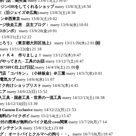
r-K専門店：闇矢屋
marry
13/6/15(土) 16:07
エンジンOHをしてくれるショップ
marry
13/8/3(土) 8:50
CE（旧ジェイズ＠広島)
marry
13/8/3(土) 8:59
ョン＠西東京
marry
13/8/3(土) 9:02
ージ快走工房 店主ブログ：
marry
13/9/4(水) 10:01
ロホンポ）
marry
13/9/20(金) 0:01
y
13/9/21(土) 12:22
たろう）（東京都大田区池上）
marry
13/11/20(水) 2:01
marry
13/11/22(金) 21:18
ｏｕｒ Ｋ４ 作りましょ！
marry
13/12/5(木) 9:47
やってきた - 工具のお話
marry
13/12/7(土) 0:47
: CB750FC仕上げ日記
marry
14/4/19(土) 21:09
門店「コバキン」（小林板金）＠三重
marry
14/5/7(水) 0:01
：電気カブ
marry
14/6/4(水) 11:07
イク向けショップリスト
marry
14/6/5(木) 4:45
ニア
marry
14/6/22(日) 15:52
入工具・国産工具・世界の一流工具
marry
14/12/13(土) 16:58
rry
14/12/14(日) 13:39
Custom Exclusive
marry
14/12/22(月) 21:53
無料のバイクポイ
marry
15/2/14(土) 15:47
付の廃車が無料のバイク処分.com関東
marry
15/7/20(月) 7:14
メインテナンス
marry
15/8/15(土) 23:08
のブログ： オートバイとクルマへの拘り・・。
marry
16/7/18(月) 19:47