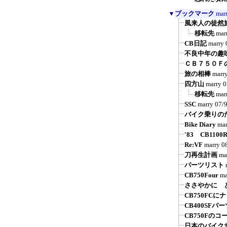
▼
ブックマーク
mar
風来人の徒然
移転先
mar
CB日記
marry
不良中年の趣
ＣＢ７５０Ｆ
旅の相棒
marr
四方山
marry
0
移転先
mar
SSC
marry
07/
バイク乗りの
Bike Diary
mar
'83 CB1100
Re:VF
marry
0
刀再生計画
ma
パーツリスト
CB750Four
ma
ささやかに 
CB750FCに
CB400SFパ
CB750Fの
日本のバイク