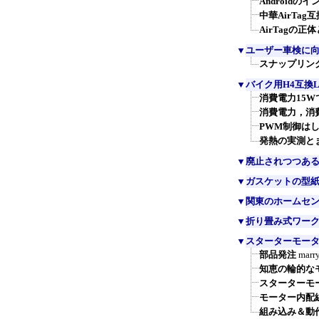
Androidの
中華AirTa
AirTagの
▼
ユーザー車検に
スナップリン
▼
バイク用H4互換
消費電力15
消費電力，消
PWM制御は
発熱の実測と
▼
廃止されつつある
▼
ガスケットの型
▼
関東のホームセン
▼
折り畳み式ワーク
▼
スターターモー
部品発注
marr
知恵の輪的な
スターターモ
モーター内配
組み込み＆動