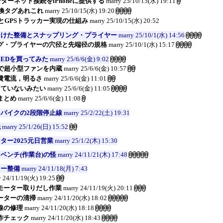
インターネット接続をiPhoneに提供する
marry
25/10/15(水) 19:11
g互換タグあれこれ
marry
25/10/15(水) 19:20
正体とGPSトラッカー実現の仕組み
marry
25/10/15(水) 20:52
向けた整備とスナップリング・プライヤー
marry
25/10/1(水) 14:56
グ・プライヤーの穴径と先端径の規格
marry
25/10/1(水) 15:17
LEDを買ってみた
marry
25/6/6(金) 9:02
Wで超小型ファンを内蔵
marry
25/6/6(金) 10:57
費電流，明るさ
marry
25/6/6(金) 11:01
していないみたい
marry
25/6/6(金) 11:05
まとめ
marry
25/6/6(金) 11:08
バイクの2段階停止線
marry
25/2/22(土) 19:31
紙
marry
25/1/26(日) 15:52
ター2025元日営業
marry
25/1/2(木) 15:30
ベンチ(作業台)の怪
marry
24/11/21(木) 17:48
ター整備
marry
24/11/18(月) 7:43
y
24/11/19(火) 19:25
モーター取りだし作業
marry
24/11/19(火) 20:11
ーターの清掃
marry
24/11/20(水) 18:02
線の修理
marry
24/11/20(水) 18:18
作チェック
marry
24/11/20(水) 18:43