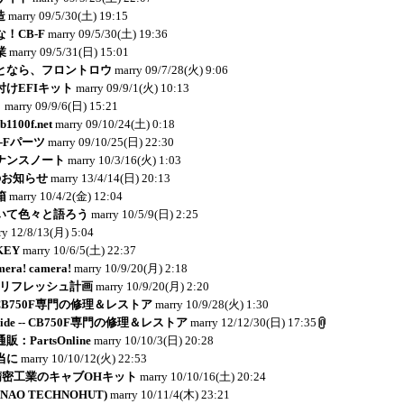
造
marry
09/5/30(土) 19:15
！CB-F
marry
09/5/30(土) 19:36
業
marry
09/5/31(日) 15:01
となら、フロントロウ
marry
09/7/28(火) 9:06
けEFIキット
marry
09/9/1(火) 10:13
り
marry
09/9/6(日) 15:21
1100f.net
marry
09/10/24(土) 0:18
-Fパーツ
marry
09/10/25(日) 22:30
ナンスノート
marry
10/3/16(火) 1:03
のお知らせ
marry
13/4/14(日) 20:13
箱
marry
10/4/2(金) 12:04
いて色々と語ろう
marry
10/5/9(日) 2:25
ry
12/8/13(月) 5:04
KEY
marry
10/6/5(土) 22:37
mera! camera!
marry
10/9/20(月) 2:18
Ｂリフレッシュ計画
marry
10/9/20(月) 2:20
e -- CB750F専門の修理＆レストア
marry
10/9/28(火) 1:30
y Side -- CB750F専門の修理＆レストア
marry
12/12/30(日) 17:35
PartsOnline
marry
10/10/3(日) 20:28
当に
marry
10/10/12(火) 22:53
岸田精密工業のキャブOHキット
marry
10/10/16(土) 20:24
NAO TECHNOHUT)
marry
10/11/4(木) 23:21