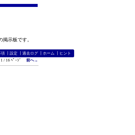
の掲示板です。
事項
┃
設定
┃
過去ログ
┃
ホーム
┃
ヒント
1 / 16 ﾍﾟｰｼﾞ
前へ→