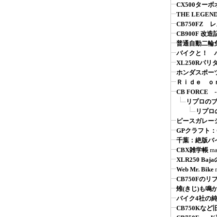
CX500ター
THE LEGEND
CB750FZ 
CB900F 改造
普通自動二輪
バイクと！ バ
XL250Rパ
ホンダスポーツ系
Ｒｉｄｅ ｏ
CB FORC
リプロの
リプロ
ピースガレージ
GPクラフト
千葉：絶版バ
CBX雑学帳
ma
XLR250 Ba
Web Mr. Bike
CB750Fの
雉(きじ)も鳴
バイク4社の
CB750Kな