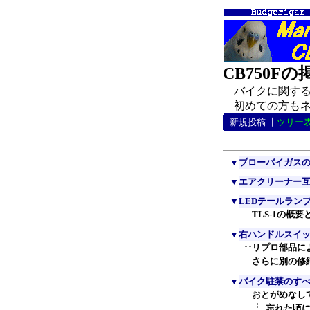
CB750F
バイクに関する
初めての方もネチ
新規投稿
┃
ツリー
▼
ブローバイガスの
▼
エアクリーナー
▼
LEDテールランプ
TLS-1の概要
▼
右ハンドルスイ
リプロ部品に
さらに別の修
▼
バイク駐禁のす
おとがめなし
忘れた頃にお