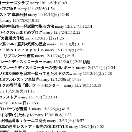
ボオーナーズクラブ
marry
10/11/6(土) 9:49
 CB750Ｆ
marry
11/1/25(火) 1:54
レストア 車体分解
marry
11/10/16(日) 12:49
記
marry
12/3/7(水) 19:22
免許(中免)を一発試験で取る方法
marry
12/3/24(土) 2:14
イクの2chまとめブログ
marry
12/3/24(土) 2:22
リダカ復活大作戦
marry
12/3/25(日) 21:25
 750cc 直列4気筒の歴史
marry
12/8/13(月) 3:16
ｎ！Ｍｏｔｏｒｃｙｃｌｅ
marry
12/12/19(水) 2:51
E - リプロパーツ豊富
marry
12/12/24(月) 2:15
ブレーキディスクローター
marry
12/12/24(月) 2:30
のブレーキディスクローターの使用レポート
marry
12/12/24(月) 2:34
 CBX400Fを日本一扱ってきたオヤジの...
marry
12/12/26(水) 2:28
：CBフルレストア車販売
marry
12/12/30(日) 17:33
イクの専門店「藤川オートセンター」
marry
13/2/9(土) 13:19
rry
13/2/19(火) 11:17
jaのレストア
marry
13/3/17(日) 23:11
marry
13/3/24(日) 23:53
リプロパーツが豊富！
marry
13/3/26(火) 4:15
かずば撃(う)たれまい
marry
13/4/18(木) 1:32
純正部品通販：ケーエス商会
marry
13/6/1(土) 18:57
ど旧車の再生レストア・販売のOLDSTYLE
marry
13/6/2(日) 0:52