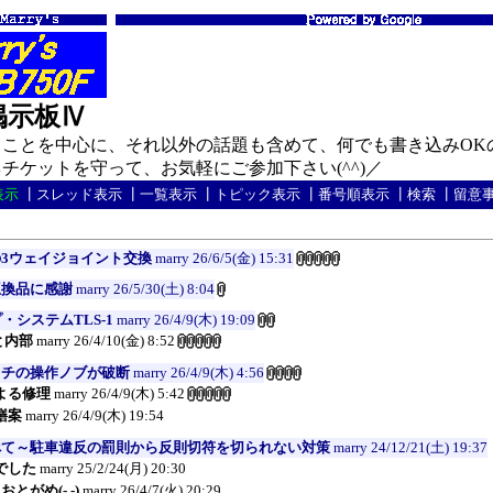
の掲示板Ⅳ
ことを中心に、それ以外の話題も含めて、何でも書き込みOK
ケットを守って、お気軽にご参加下さい(^^)／
表示
┃
スレッド表示
┃
一覧表示
┃
トピック表示
┃
番号順表示
┃
検索
┃
留意
3ウェイジョイント交換
marry
26/6/5(金) 15:31
互換品に感謝
marry
26/5/30(土) 8:04
・システムTLS-1
marry
26/4/9(木) 19:09
と内部
marry
26/4/10(金) 8:52
ッチの操作ノブが破断
marry
26/4/9(木) 4:56
よる修理
marry
26/4/9(木) 5:42
繕案
marry
26/4/9(木) 19:54
べて～駐車違反の罰則から反則切符を切られない対策
marry
24/12/21(土) 19:37
でした
marry
25/2/24(月) 20:30
とがめ(-.-)
marry
26/4/7(火) 20:29