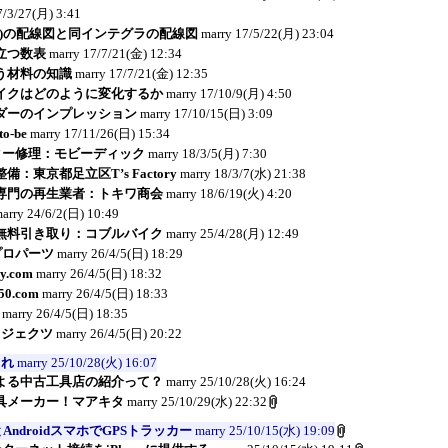
7/3/27(月) 3:41
C04)の配線図と同インテグラの配線図
marry
17/5/22(月) 23:04
立つ数表
marry
17/7/21(金) 12:34
う材料の知識
marry
17/7/21(金) 12:35
イクはどのように変化するか
marry
17/10/9(月) 4:50
ダーのインプレッション
marry
17/10/15(日) 3:09
-be
marry
17/11/26(日) 15:34
ーター修理：モビーディック
marry
18/3/5(月) 7:30
：東京都足立区T’s Factory
marry
18/3/7(水) 21:38
専門の再生業者：トキワ商会
marry
18/6/19(火) 4:20
arry
24/6/2(日) 10:49
無料引き取り：コブルバイク
marry
25/4/28(月) 12:49
リプロパーツ
marry
26/4/5(日) 18:29
ly.com
marry
26/4/5(日) 18:32
750.com
marry
26/4/5(日) 18:33
marry
26/4/5(日) 18:35
ロジェクツ
marry
26/4/5(日) 20:22
これ
marry
25/10/28(火) 16:07
よる中古工具店の紹介って？
marry
25/10/28(火) 16:24
具メーカー！マアキタ
marry
25/10/29(水) 22:32
とAndroidスマホでGPSトラッカー
marry
25/10/15(水) 19:09