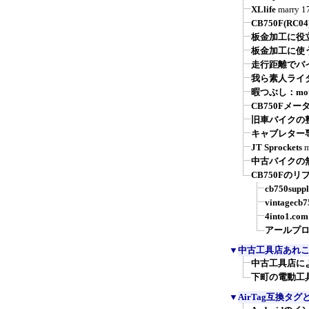
XLlife
marry
1
CB750F(R
板金加工に役
板金加工に使
走行距離でバ
我ら素人ライ
暇つぶし：moto
CB750Fメ
旧車バイクの整備
キャブレター
JT Sprockets
m
中古バイクの
CB750Fの
cb750supp
vintagecb
4into1.com
アールプ
▼
中古工具店あれ
中古工具店に
下町の電動工
▼
AirTag互換タグ