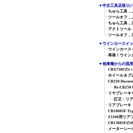
▼
中古工具店巡り(^
ちゅら工具，
ツールオフ，
ちゅら工具，
アクトツール
ツールオフ，
▼
ウインカースイ
ウインカース
再発！ウイン
▼
他車種からの流
CBX750Fの
ホイール＆ブレ
CB250 Hor
Re:CB25
リヤブレーキキ
訂正：リア
リアブレーキ・
CB1000SF
Z1100用リ
CB1300SF
メーターシー