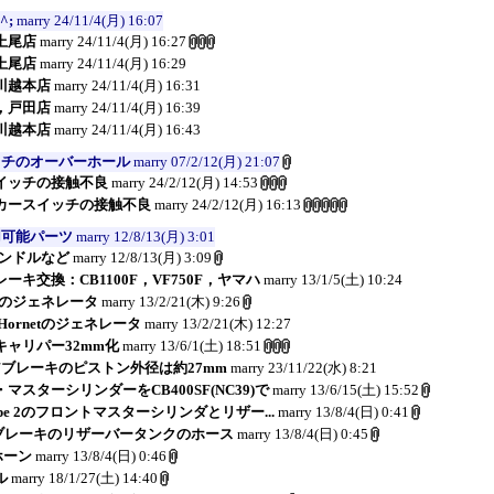
^;
marry
24/11/4(月) 16:07
上尾店
marry
24/11/4(月) 16:27
上尾店
marry
24/11/4(月) 16:29
川越本店
marry
24/11/4(月) 16:31
，戸田店
marry
24/11/4(月) 16:39
川越本店
marry
24/11/4(月) 16:43
ッチのオーバーホール
marry
07/2/12(月) 21:07
イッチの接触不良
marry
24/2/12(月) 14:53
カースイッチの接触不良
marry
24/2/12(月) 16:13
用可能パーツ
marry
12/8/13(月) 3:01
ハンドルなど
marry
12/8/13(月) 3:09
ーキ交換：CB1100F，VF750F，ヤマハ
marry
13/1/5(土) 10:24
netのジェネレータ
marry
13/2/21(木) 9:26
0 Hornetのジェネレータ
marry
13/2/21(木) 12:27
ャリパー32mm化
marry
13/6/1(土) 18:51
ブレーキのピストン外径は約27mm
marry
23/11/22(水) 8:21
マスターシリンダーをCB400SF(NC39)で
marry
13/6/15(土) 15:52
-Type 2のフロントマスターシリンダとリザー...
marry
13/8/4(日) 0:41
アブレーキのリザーバータンクのホース
marry
13/8/4(日) 0:45
のホーン
marry
13/8/4(日) 0:46
ル
marry
18/1/27(土) 14:40