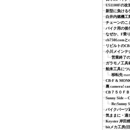
US1100Fの改
新型に負けるな
白井内燃機工
チェーンのこ
バイク用の後付
なぜか、F乗
cb750f.comとcb
リビルトのCB
小川メインテ
営業終了
ガラモノ工具
舶来工具につ
移転先
mar
CB-F & MON
裏 camera! ca
CB７５０Ｆ
Sunny Sid
Re:Sunn
バイクパーツ通販：
気ままに・適
Keyster 
bitメカ工房(旧