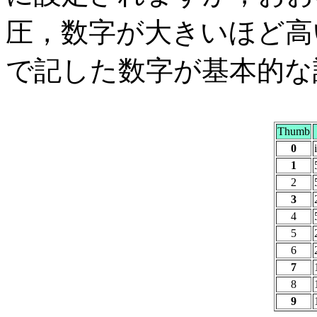
圧，数字が大きいほど高
で記した数字が基本的な
Thumb
0
1
2
3
4
5
6
7
8
9