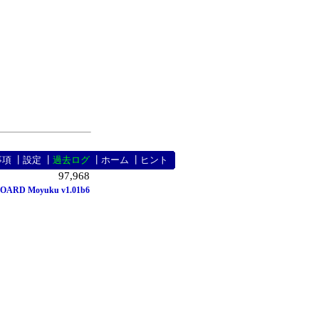
事項
┃
設定
┃
過去ログ
┃
ホーム
┃
ヒント
97,968
OARD Moyuku v1.01b6