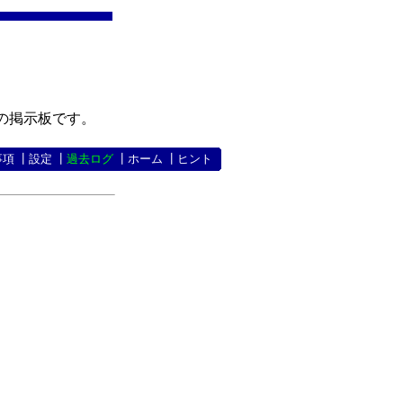
の掲示板です。
事項
┃
設定
┃
過去ログ
┃
ホーム
┃
ヒント