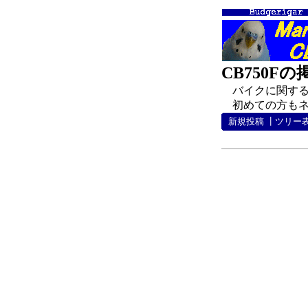
CB750F
バイクに関する
初めての方もネチ
新規投稿
┃
ツリー