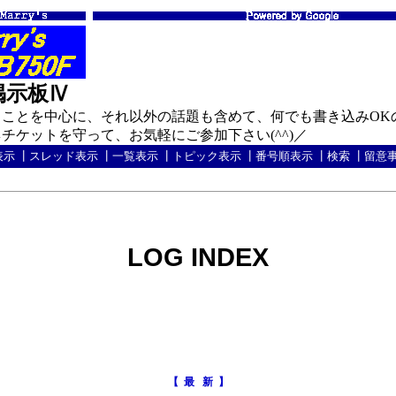
の掲示板Ⅳ
ことを中心に、それ以外の話題も含めて、何でも書き込みOK
ケットを守って、お気軽にご参加下さい(^^)／
表示
┃
スレッド表示
┃
一覧表示
┃
トピック表示
┃
番号順表示
┃
検索
┃
留意
LOG INDEX
【 最 新 】