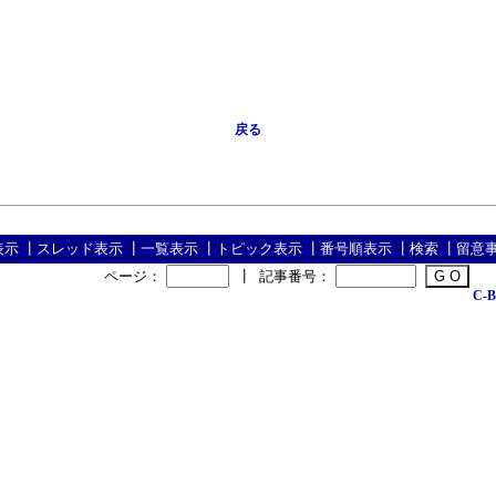
戻る
表示
┃
スレッド表示
┃
一覧表示
┃
トピック表示
┃
番号順表示
┃
検索
┃
留意
ページ：
┃
記事番号：
C-B