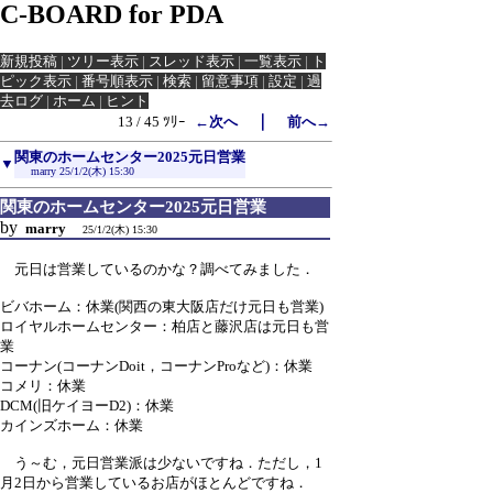
C-BOARD for PDA
新規投稿
|
ツリー表示
|
スレッド表示
|
一覧表示
|
ト
ピック表示
|
番号順表示
|
検索
|
留意事項
|
設定
|
過
去ログ
|
ホーム
|
ヒント
｜
13 / 45 ﾂﾘｰ
←次へ
前へ→
関東のホームセンター2025元日営業
▼
marry
25/1/2(木) 15:30
関東のホームセンター2025元日営業
by
marry
25/1/2(木) 15:30
元日は営業しているのかな？調べてみました．
ビバホーム：休業(関西の東大阪店だけ元日も営業)
ロイヤルホームセンター：柏店と藤沢店は元日も営
業
コーナン(コーナンDoit，コーナンProなど)：休業
コメリ：休業
DCM(旧ケイヨーD2)：休業
カインズホーム：休業
う～む，元日営業派は少ないですね．ただし，1
月2日から営業しているお店がほとんどですね．