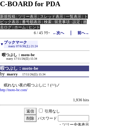
C-BOARD for PDA
新規投稿
|
ツリー表示
|
スレッド表示
|
一覧表示
|
ト
ピック表示
|
番号順表示
|
検索
|
留意事項
|
設定
|
過
去ログ
|
ホーム
|
ヒント
｜
6 / 45 ﾂﾘｰ
←次へ
前へ→
ブックマーク
▼
marry
07/6/30(土) 21:24
暇つぶし：moto-be
marry
17/11/26(日) 15:34
暇つぶし：moto-be
by
marry
17/11/26(日) 15:34
眠れない夜の暇つぶしに！(^^)ノ
http://moto-be.com/
1,936 hits
引用なし
パスワード
・ツリー全体表示