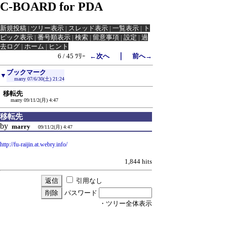
C-BOARD for PDA
新規投稿
|
ツリー表示
|
スレッド表示
|
一覧表示
|
ト
ピック表示
|
番号順表示
|
検索
|
留意事項
|
設定
|
過
去ログ
|
ホーム
|
ヒント
｜
6 / 45 ﾂﾘｰ
←次へ
前へ→
ブックマーク
▼
marry
07/6/30(土) 21:24
移転先
marry
09/11/2(月) 4:47
移転先
by
marry
09/11/2(月) 4:47
http://fu-raijin.at.webry.info/
1,844 hits
引用なし
パスワード
・ツリー全体表示
新規投稿
|
ツリー表示
|
スレッド表示
|
一覧表示
|
ト