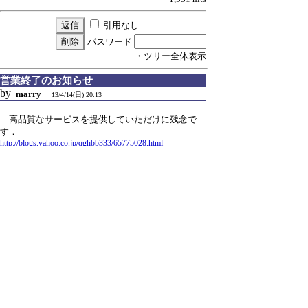
引用なし
パスワード
・ツリー全体表示
営業終了のお知らせ
by
marry
13/4/14(日) 20:13
高品質なサービスを提供していただけに残念で
す．
http://blogs.yahoo.co.jp/qghbb333/65775028.html
1,573 hits
引用なし
パスワード
・ツリー全体表示
新規投稿
|
ツリー表示
|
スレッド表示
|
一覧表示
|
ト
ピック表示
|
番号順表示
|
検索
|
留意事項
|
設定
|
過
去ログ
|
ホーム
|
ヒント
｜
6 / 45 ﾂﾘｰ
←次へ
前へ→
ページ：
記事番号：