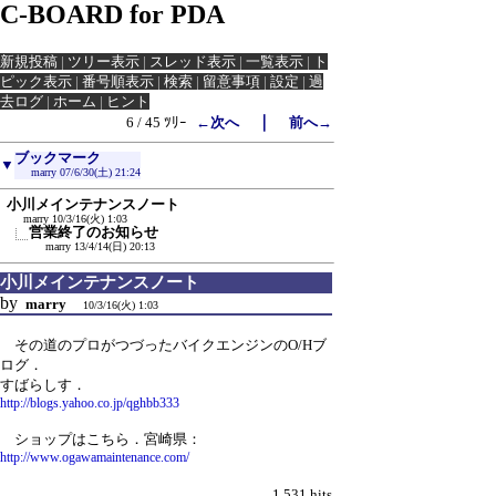
C-BOARD for PDA
新規投稿
|
ツリー表示
|
スレッド表示
|
一覧表示
|
ト
ピック表示
|
番号順表示
|
検索
|
留意事項
|
設定
|
過
去ログ
|
ホーム
|
ヒント
｜
6 / 45 ﾂﾘｰ
←次へ
前へ→
ブックマーク
▼
marry
07/6/30(土) 21:24
小川メインテナンスノート
marry
10/3/16(火) 1:03
営業終了のお知らせ
marry
13/4/14(日) 20:13
小川メインテナンスノート
by
marry
10/3/16(火) 1:03
その道のプロがつづったバイクエンジンのO/Hブ
ログ．
すばらしす．
http://blogs.yahoo.co.jp/qghbb333
ショップはこちら．宮崎県：
http://www.ogawamaintenance.com/
1,531 hits