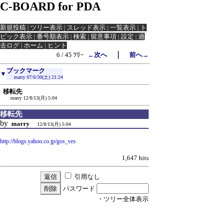
C-BOARD for PDA
新規投稿
|
ツリー表示
|
スレッド表示
|
一覧表示
|
ト
ピック表示
|
番号順表示
|
検索
|
留意事項
|
設定
|
過
去ログ
|
ホーム
|
ヒント
｜
6 / 45 ﾂﾘｰ
←次へ
前へ→
ブックマーク
▼
marry
07/6/30(土) 21:24
移転先
marry
12/8/13(月) 5:04
移転先
by
marry
12/8/13(月) 5:04
http://blogs.yahoo.co.jp/gos_ves
1,647 hits
引用なし
パスワード
・ツリー全体表示
新規投稿
|
ツリー表示
|
スレッド表示
|
一覧表示
|
ト