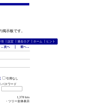
の掲示板です。
事項
┃
設定
┃
過去ログ
┃
ホーム
┃
ヒント
｜
←次へ
前へ→
引用なし
パスワード
1,378 hits
・ツリー全体表示