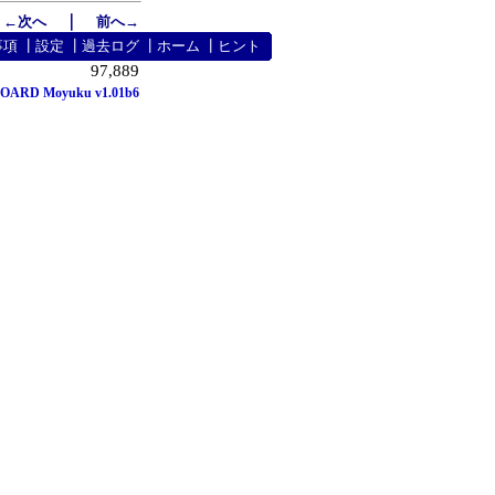
｜
←次へ
前へ→
事項
┃
設定
┃
過去ログ
┃
ホーム
┃
ヒント
97,889
OARD Moyuku v1.01b6