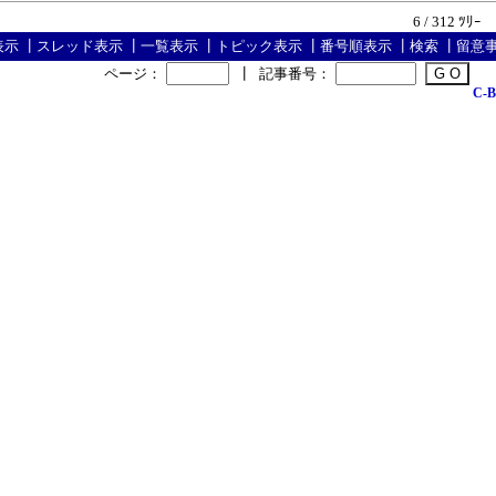
6 / 312 ﾂﾘｰ
表示
┃
スレッド表示
┃
一覧表示
┃
トピック表示
┃
番号順表示
┃
検索
┃
留意
ページ：
┃
記事番号：
C-B