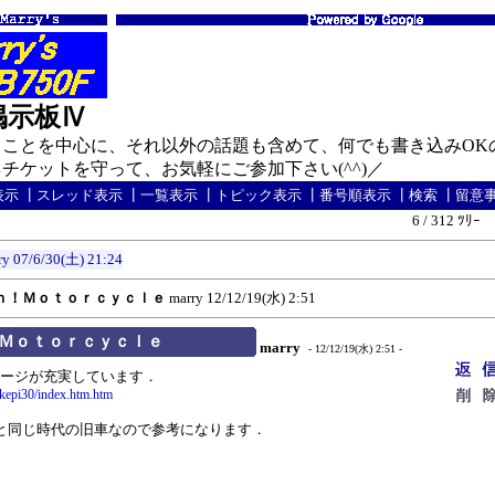
の掲示板Ⅳ
ことを中心に、それ以外の話題も含めて、何でも書き込みOK
ケットを守って、お気軽にご参加下さい(^^)／
表示
┃
スレッド表示
┃
一覧表示
┃
トピック表示
┃
番号順表示
┃
検索
┃
留意
6 / 312 ﾂﾘｰ
ry
07/6/30(土) 21:24
ｎ！Ｍｏｔｏｒｃｙｃｌｅ
marry
12/12/19(水) 2:51
Ｍｏｔｏｒｃｙｃｌｅ
marry
- 12/12/19(水) 2:51 -
ページが充実しています．
/ikepi30/index.htm.htm
0Fと同じ時代の旧車なので参考になります．