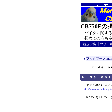
CB750F
バイクに関する
初めての方もネチ
新規投稿
┃
ツリー
▼
ブックマーク
mar
Ｒｉｄｅ ｏ
Ｒｉｄｅ ｏｎ！
ヤマハRZ350の
http://www.geocities.jp
RZ350もCB75