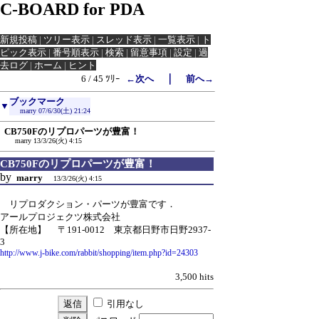
C-BOARD for PDA
新規投稿
|
ツリー表示
|
スレッド表示
|
一覧表示
|
ト
ピック表示
|
番号順表示
|
検索
|
留意事項
|
設定
|
過
去ログ
|
ホーム
|
ヒント
｜
6 / 45 ﾂﾘｰ
←次へ
前へ→
ブックマーク
▼
marry
07/6/30(土) 21:24
CB750Fのリプロパーツが豊富！
marry
13/3/26(火) 4:15
CB750Fのリプロパーツが豊富！
by
marry
13/3/26(火) 4:15
リプロダクション・パーツが豊富です．
アールプロジェクツ株式会社
【所在地】 〒191-0012 東京都日野市日野2937-
3
http://www.j-bike.com/rabbit/shopping/item.php?id=24303
3,500 hits
引用なし