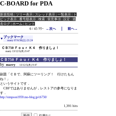
C-BOARD for PDA
新規投稿
|
ツリー表示
|
スレッド表示
|
一覧表示
|
ト
ピック表示
|
番号順表示
|
検索
|
留意事項
|
設定
|
過
去ログ
|
ホーム
|
ヒント
｜
6 / 45 ﾂﾘｰ
←次へ
前へ→
ブックマーク
▼
marry
07/6/30(土) 21:24
ＣＢ750 Ｆｏｕｒ Ｋ４ 作りましょ！
marry
13/12/5(木) 9:47
ＣＢ750 Ｆｏｕｒ Ｋ４ 作りましょ！
by
marry
13/12/5(木) 9:47
副題「ＣＢで、阿蘇にツーリング！ 行けたもん
ね！」
というサイトです．
CBFではありませんが，レストアの参考になりま
す．
http://simpson1959.mo-blog.jp/cb750/
1,391 hits
引用なし