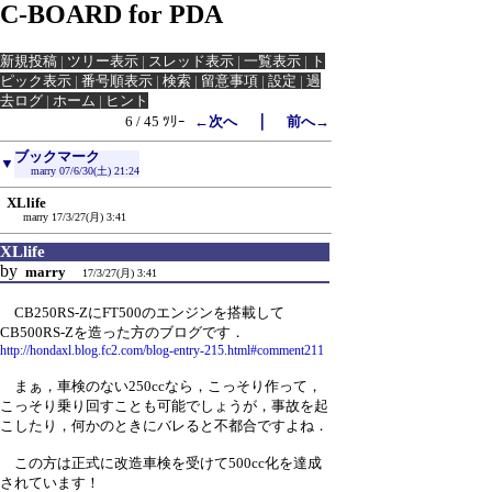
C-BOARD for PDA
新規投稿
|
ツリー表示
|
スレッド表示
|
一覧表示
|
ト
ピック表示
|
番号順表示
|
検索
|
留意事項
|
設定
|
過
去ログ
|
ホーム
|
ヒント
｜
6 / 45 ﾂﾘｰ
←次へ
前へ→
ブックマーク
▼
marry
07/6/30(土) 21:24
XLlife
marry
17/3/27(月) 3:41
XLlife
by
marry
17/3/27(月) 3:41
CB250RS-ZにFT500のエンジンを搭載して
CB500RS-Zを造った方のブログです．
http://hondaxl.blog.fc2.com/blog-entry-215.html#comment211
まぁ，車検のない250ccなら，こっそり作って，
こっそり乗り回すことも可能でしょうが，事故を起
こしたり，何かのときにバレると不都合ですよね．
この方は正式に改造車検を受けて500cc化を達成
されています！