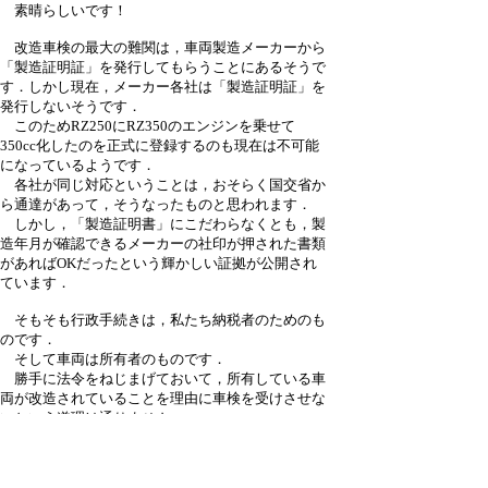
素晴らしいです！
改造車検の最大の難関は，車両製造メーカーから
「製造証明証」を発行してもらうことにあるそうで
す．しかし現在，メーカー各社は「製造証明証」を
発行しないそうです．
このためRZ250にRZ350のエンジンを乗せて
350cc化したのを正式に登録するのも現在は不可能
になっているようです．
各社が同じ対応ということは，おそらく国交省か
ら通達があって，そうなったものと思われます．
しかし，「製造証明書」にこだわらなくとも，製
造年月が確認できるメーカーの社印が押された書類
があればOKだったという輝かしい証拠が公開され
ています．
そもそも行政手続きは，私たち納税者のためのも
のです．
そして車両は所有者のものです．
勝手に法令をねじまげておいて，所有している車
両が改造されていることを理由に車検を受けさせな
いという道理は通りません．
正しく筋を通せば，公式に改造車を登録できるの
ですね！