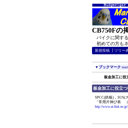
CB750F
バイクに関する
初めての方もネチ
新規投稿
┃
ツリー
▼
ブックマーク
mar
板金加工に役
板金加工に役立つ
SPCC(鉄板)，S
「常用片伸び表 （
http://www.ai-link.ne.jp