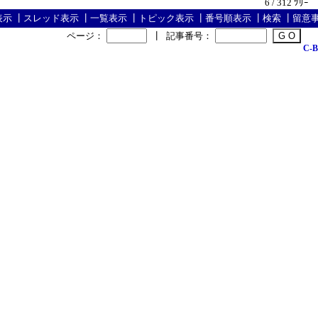
6 / 312 ﾂﾘｰ
表示
┃
スレッド表示
┃
一覧表示
┃
トピック表示
┃
番号順表示
┃
検索
┃
留意
ページ：
┃
記事番号：
C-B