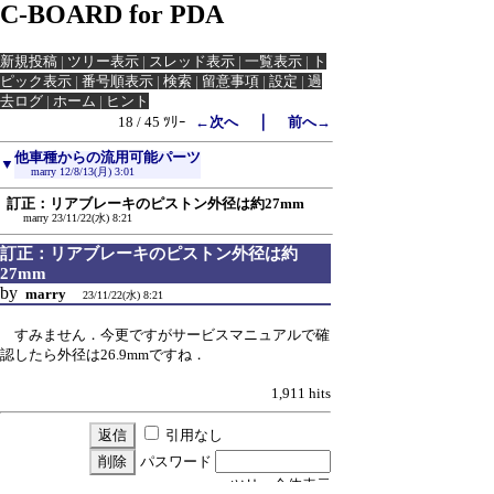
C-BOARD for PDA
新規投稿
|
ツリー表示
|
スレッド表示
|
一覧表示
|
ト
ピック表示
|
番号順表示
|
検索
|
留意事項
|
設定
|
過
去ログ
|
ホーム
|
ヒント
｜
18 / 45 ﾂﾘｰ
←次へ
前へ→
他車種からの流用可能パーツ
▼
marry
12/8/13(月) 3:01
訂正：リアブレーキのピストン外径は約27mm
marry
23/11/22(水) 8:21
訂正：リアブレーキのピストン外径は約
27mm
by
marry
23/11/22(水) 8:21
すみません．今更ですがサービスマニュアルで確
認したら外径は26.9mmですね．
1,911 hits
引用なし
パスワード
・ツリー全体表示