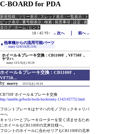
C-BOARD for PDA
新規投稿
|
ツリー表示
|
スレッド表示
|
一覧表示
|
ト
ピック表示
|
番号順表示
|
検索
|
留意事項
|
設定
|
過
去ログ
|
ホーム
|
ヒント
｜
18 / 45 ﾂﾘｰ
←次へ
前へ→
他車種からの流用可能パーツ
▼
marry
12/8/13(月) 3:01
ホイール＆ブレーキ交換：CB1100F，VF750F，
ヤマハ
marry
13/1/5(土) 10:24
ホイール＆ブレーキ交換：CB1100F，
VF750...
by
marry
13/1/5(土) 10:24
CB750F ホイール＆ブレーキ交換
http://ameblo.jp/bochi-bochi-bochi/entry-11421457752.html
フロントブレーキはヤマハのモノブロックキャリパ
ーへ
キャリパーとブレーキローターを安く済ませるため
にホイールもCB1100Fの北米仕様へ。
フロントのホイールに合わせリアもCB1100Fの北米