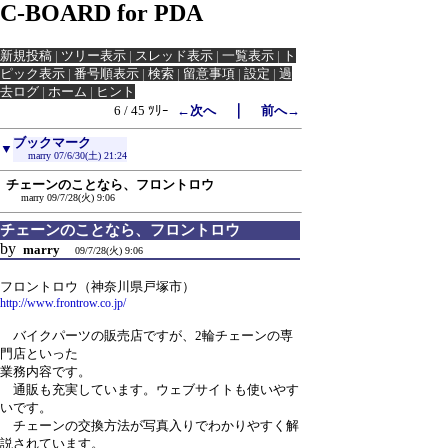
C-BOARD for PDA
新規投稿
|
ツリー表示
|
スレッド表示
|
一覧表示
|
ト
ピック表示
|
番号順表示
|
検索
|
留意事項
|
設定
|
過
去ログ
|
ホーム
|
ヒント
｜
6 / 45 ﾂﾘｰ
←次へ
前へ→
ブックマーク
▼
marry
07/6/30(土) 21:24
チェーンのことなら、フロントロウ
marry
09/7/28(火) 9:06
チェーンのことなら、フロントロウ
by
marry
09/7/28(火) 9:06
フロントロウ（神奈川県戸塚市）
http://www.frontrow.co.jp/
バイクパーツの販売店ですが、2輪チェーンの専
門店といった
業務内容です。
通販も充実しています。ウェブサイトも使いやす
いです。
チェーンの交換方法が写真入りでわかりやすく解
説されています。