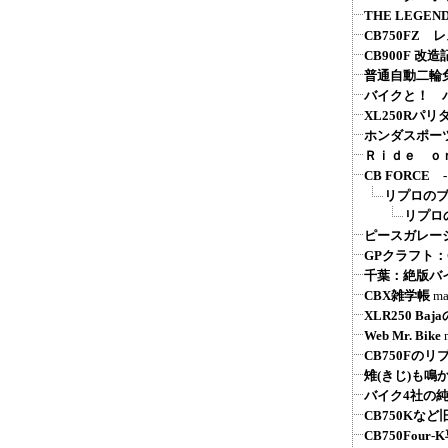
THE LEGEND
CB750FZ 
CB900F 改造
普通自動二輪
バイクと！ バ
XL250Rパ
ホンダスポーツ系
Ｒｉｄｅ ｏ
CB FORC
リプロの
リプロ
ピースガレージ
GPクラフト
千葉：絶版バ
CBX雑学帳
ma
XLR250 Ba
Web Mr. Bike
CB750Fの
雉(きじ)も鳴
バイク4社の
CB750Kな
CB750Fou