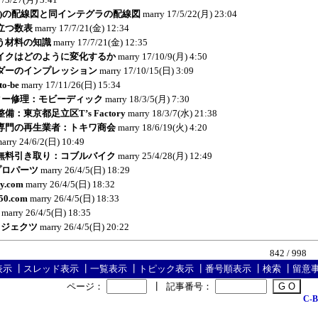
C04)の配線図と同インテグラの配線図
marry
17/5/22(月) 23:04
立つ数表
marry
17/7/21(金) 12:34
う材料の知識
marry
17/7/21(金) 12:35
イクはどのように変化するか
marry
17/10/9(月) 4:50
ダーのインプレッション
marry
17/10/15(日) 3:09
-be
marry
17/11/26(日) 15:34
ーター修理：モビーディック
marry
18/3/5(月) 7:30
：東京都足立区T’s Factory
marry
18/3/7(水) 21:38
専門の再生業者：トキワ商会
marry
18/6/19(火) 4:20
arry
24/6/2(日) 10:49
無料引き取り：コブルバイク
marry
25/4/28(月) 12:49
リプロパーツ
marry
26/4/5(日) 18:29
ly.com
marry
26/4/5(日) 18:32
750.com
marry
26/4/5(日) 18:33
marry
26/4/5(日) 18:35
ロジェクツ
marry
26/4/5(日) 20:22
842 / 998
表示
┃
スレッド表示
┃
一覧表示
┃
トピック表示
┃
番号順表示
┃
検索
┃
留意
ページ：
┃
記事番号：
C-B