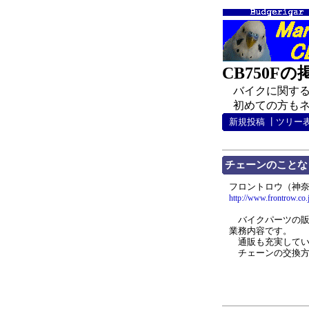
CB750F
バイクに関する
初めての方もネチ
新規投稿
┃
ツリー
チェーンのことな
フロントロウ（神
http://www.frontrow.co.
バイクパーツの販
業務内容です。
通販も充実してい
チェーンの交換方