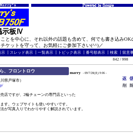
の掲示板Ⅳ
ことを中心に、それ以外の話題も含めて、何でも書き込みOK
ケットを守って、お気軽にご参加下さい(^^)／
表示
┃
スレッド表示
┃
一覧表示
┃
トピック表示
┃
番号順表示
┃
検索
┃
留意
842 / 998
ら、フロントロウ
marry
- 09/7/28(火) 9:06 -
奈川県戸塚市）
jp/
売店ですが、2輪チェーンの専門店といった
ます。ウェブサイトも使いやすいです。
法が写真入りでわかりやすく解説されています。