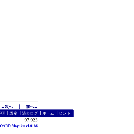
｜
←次へ
前へ→
事項
┃
設定
┃
過去ログ
┃
ホーム
┃
ヒント
97,923
OARD Moyuku v1.01b6