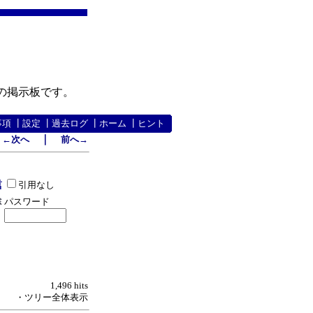
の掲示板です。
事項
┃
設定
┃
過去ログ
┃
ホーム
┃
ヒント
｜
←次へ
前へ→
引用なし
パスワード
1,496 hits
・ツリー全体表示