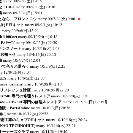
造
marry
09/5/30(土) 19:15
！CB-F
marry
09/5/30(土) 19:36
業
marry
09/5/31(日) 15:01
となら、フロントロウ
marry
09/7/28(火) 9:06
≪
けEFIキット
marry
09/9/1(火) 10:13
り
marry
09/9/6(日) 15:21
1100f.net
marry
09/10/24(土) 0:18
-Fパーツ
marry
09/10/25(日) 22:30
ナンスノート
marry
10/3/16(火) 1:03
のお知らせ
marry
13/4/14(日) 20:13
箱
marry
10/4/2(金) 12:04
いて色々と語ろう
marry
10/5/9(日) 2:25
ry
12/8/13(月) 5:04
KEY
marry
10/6/5(土) 22:37
mera! camera!
marry
10/9/20(月) 2:18
Ｂリフレッシュ計画
marry
10/9/20(月) 2:20
e -- CB750F専門の修理＆レストア
marry
10/9/28(火) 1:30
y Side -- CB750F専門の修理＆レストア
marry
12/12/30(日) 17:35
PartsOnline
marry
10/10/3(日) 20:28
当に
marry
10/10/12(火) 22:53
岸田精密工業のキャブOHキット
marry
10/10/16(土) 20:24
NAO TECHNOHUT)
marry
10/11/4(木) 23:21
ボオーナーズクラブ
marry
10/11/6(土) 9:49