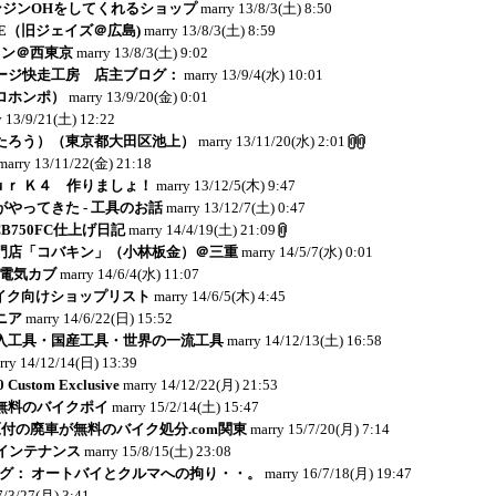
エンジンOHをしてくれるショップ
marry
13/8/3(土) 8:50
CE（旧ジェイズ＠広島)
marry
13/8/3(土) 8:59
ョン＠西東京
marry
13/8/3(土) 9:02
ージ快走工房 店主ブログ：
marry
13/9/4(水) 10:01
ロホンポ）
marry
13/9/20(金) 0:01
y
13/9/21(土) 12:22
たろう）（東京都大田区池上）
marry
13/11/20(水) 2:01
marry
13/11/22(金) 21:18
ｏｕｒ Ｋ４ 作りましょ！
marry
13/12/5(木) 9:47
やってきた - 工具のお話
marry
13/12/7(土) 0:47
: CB750FC仕上げ日記
marry
14/4/19(土) 21:09
門店「コバキン」（小林板金）＠三重
marry
14/5/7(水) 0:01
：電気カブ
marry
14/6/4(水) 11:07
イク向けショップリスト
marry
14/6/5(木) 4:45
ニア
marry
14/6/22(日) 15:52
入工具・国産工具・世界の一流工具
marry
14/12/13(土) 16:58
rry
14/12/14(日) 13:39
Custom Exclusive
marry
14/12/22(月) 21:53
無料のバイクポイ
marry
15/2/14(土) 15:47
付の廃車が無料のバイク処分.com関東
marry
15/7/20(月) 7:14
メインテナンス
marry
15/8/15(土) 23:08
のブログ： オートバイとクルマへの拘り・・。
marry
16/7/18(月) 19:47
7/3/27(月) 3:41