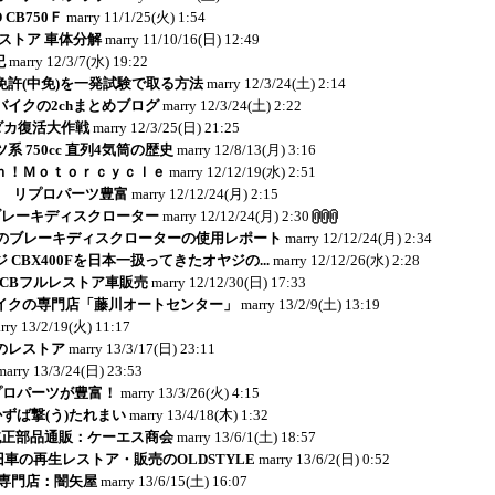
 CB750Ｆ
marry
11/1/25(火) 1:54
レストア 車体分解
marry
11/10/16(日) 12:49
記
marry
12/3/7(水) 19:22
免許(中免)を一発試験で取る方法
marry
12/3/24(土) 2:14
イクの2chまとめブログ
marry
12/3/24(土) 2:22
リダカ復活大作戦
marry
12/3/25(日) 21:25
 750cc 直列4気筒の歴史
marry
12/8/13(月) 3:16
ｎ！Ｍｏｔｏｒｃｙｃｌｅ
marry
12/12/19(水) 2:51
E - リプロパーツ豊富
marry
12/12/24(月) 2:15
ブレーキディスクローター
marry
12/12/24(月) 2:30
のブレーキディスクローターの使用レポート
marry
12/12/24(月) 2:34
 CBX400Fを日本一扱ってきたオヤジの...
marry
12/12/26(水) 2:28
：CBフルレストア車販売
marry
12/12/30(日) 17:33
イクの専門店「藤川オートセンター」
marry
13/2/9(土) 13:19
rry
13/2/19(火) 11:17
jaのレストア
marry
13/3/17(日) 23:11
marry
13/3/24(日) 23:53
リプロパーツが豊富！
marry
13/3/26(火) 4:15
かずば撃(う)たれまい
marry
13/4/18(木) 1:32
純正部品通販：ケーエス商会
marry
13/6/1(土) 18:57
ど旧車の再生レストア・販売のOLDSTYLE
marry
13/6/2(日) 0:52
r-K専門店：闇矢屋
marry
13/6/15(土) 16:07