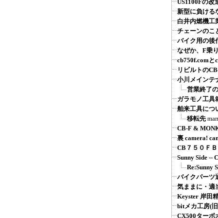
US1100Fの改
新型に負けるな
白井内燃機工
チェーンのこ
バイク用の後付
なぜか、F乗
cb750f.comとcb
リビルトのCB
小川メインテ
営業終了
ガラモノ工具
舶来工具につ
移転先
mar
CB-F & MON
裏 camera! ca
CB７５０Ｆ
Sunny Sid
Re:Sunn
バイクパーツ通販：
気ままに・適
Keyster 
bitメカ工房(旧
CX500ター