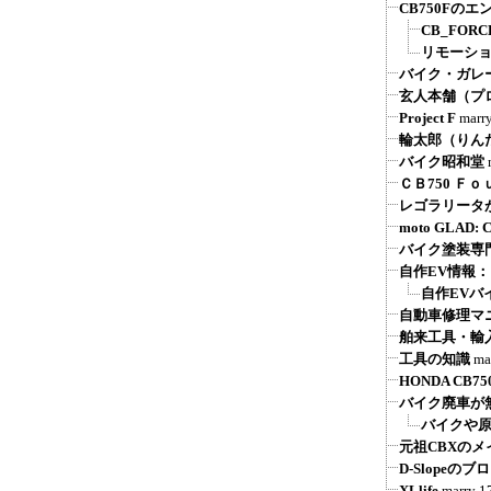
CB750Fの
CB_FOR
リモーシ
バイク・ガレ
玄人本舗（プ
Project F
marr
輪太郎（りん
バイク昭和堂
ＣＢ750 Ｆ
レゴラリータが
moto GLAD
バイク塗装専
自作EV情報
自作EVバ
自動車修理マ
舶来工具・輸
工具の知識
ma
HONDA CB750 
バイク廃車が
バイクや原
元祖CBXの
D-Slope
XLlife
marry
1