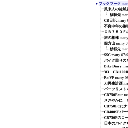
▼
ブックマーク
mar
風来人の徒然
移転先
mar
CB日記
marry
不良中年の趣
ＣＢ７５０Ｆ
旅の相棒
marr
四方山
marry
0
移転先
mar
SSC
marry
07/
バイク乗りの
Bike Diary
mar
'83 CB1100
Re:VF
marry
0
刀再生計画
ma
パーツリスト
CB750Four
ma
ささやかに 
CB750FCに
CB400SFパ
CB750Fの
日本のバイク