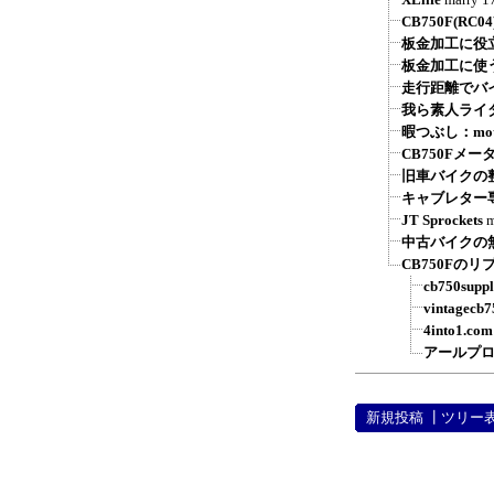
CB750F(R
板金加工に役
板金加工に使
走行距離でバ
我ら素人ライ
暇つぶし：moto
CB750Fメ
旧車バイクの整備
キャブレター
JT Sprockets
m
中古バイクの
CB750Fの
cb750supp
vintagecb
4into1.com
アールプ
新規投稿
┃
ツリー