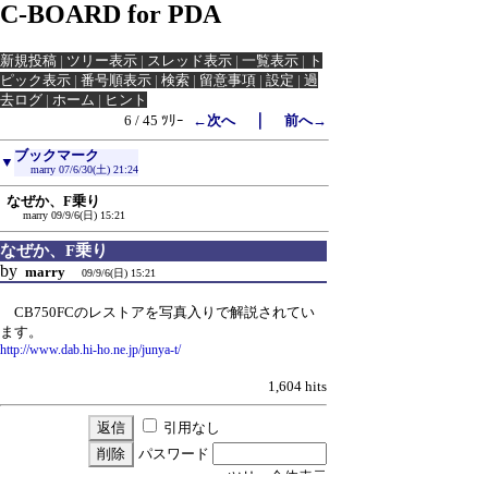
C-BOARD for PDA
新規投稿
|
ツリー表示
|
スレッド表示
|
一覧表示
|
ト
ピック表示
|
番号順表示
|
検索
|
留意事項
|
設定
|
過
去ログ
|
ホーム
|
ヒント
｜
6 / 45 ﾂﾘｰ
←次へ
前へ→
ブックマーク
▼
marry
07/6/30(土) 21:24
なぜか、F乗り
marry
09/9/6(日) 15:21
なぜか、F乗り
by
marry
09/9/6(日) 15:21
CB750FCのレストアを写真入りで解説されてい
ます。
http://www.dab.hi-ho.ne.jp/junya-t/
1,604 hits
引用なし
パスワード
・ツリー全体表示