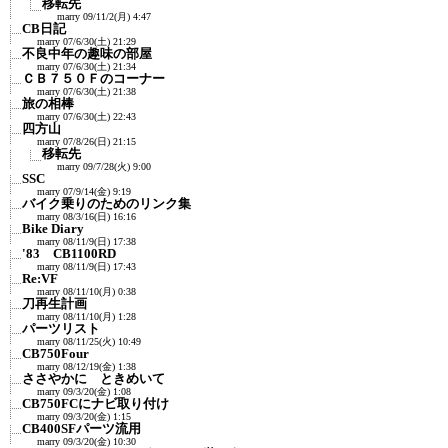
移転先
marry
09/11/2(月) 4:47
CB日記
marry
07/6/30(土) 21:29
不良中年の趣味の部屋
marry
07/6/30(土) 21:34
ＣＢ７５０Ｆのコーナー
marry
07/6/30(土) 21:38
旅の相棒
marry
07/6/30(土) 22:43
四方山
marry
07/8/26(日) 21:15
移転先
marry
09/7/28(火) 9:00
SSC
marry
07/9/14(金) 9:19
バイク乗りのためのリンク集
marry
08/3/16(日) 16:16
Bike Diary
marry
08/11/9(日) 17:38
'83 CB1100RD
marry
08/11/9(日) 17:43
Re:VF
marry
08/11/10(月) 0:38
刀再生計画
marry
08/11/10(月) 1:28
パーツリスト
marry
08/11/25(火) 10:49
CB750Four
marry
08/12/19(金) 1:38
ささやかに ときめいて
marry
09/3/20(金) 1:08
CB750FCにナビ取り付け
marry
09/3/20(金) 1:15
CB400SFパーツ流用
marry
09/3/20(金) 10:30