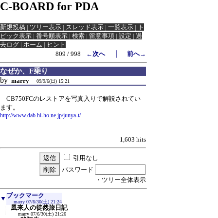
C-BOARD for PDA
新規投稿
|
ツリー表示
|
スレッド表示
|
一覧表示
|
ト
ピック表示
|
番号順表示
|
検索
|
留意事項
|
設定
|
過
去ログ
|
ホーム
|
ヒント
｜
809 / 998
←次へ
前へ→
なぜか、F乗り
by
marry
09/9/6(日) 15:21
CB750FCのレストアを写真入りで解説されてい
ます。
http://www.dab.hi-ho.ne.jp/junya-t/
1,603 hits
引用なし
パスワード
・ツリー全体表示
ブックマーク
▼
marry
07/6/30(土) 21:24
風来人の徒然旅日記
marry
07/6/30(土) 21:26