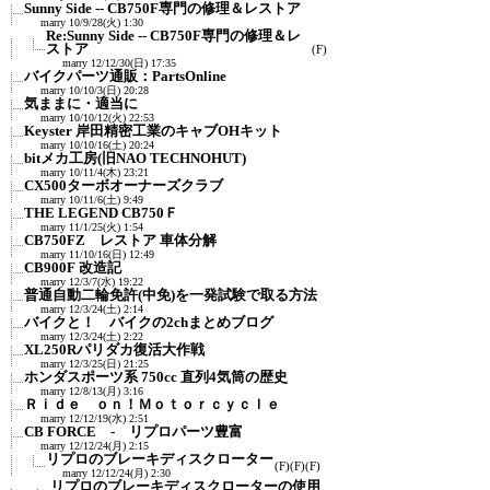
Sunny Side -- CB750F専門の修理＆レストア
marry
10/9/28(火) 1:30
Re:Sunny Side -- CB750F専門の修理＆レ
ストア
(F)
marry
12/12/30(日) 17:35
バイクパーツ通販：PartsOnline
marry
10/10/3(日) 20:28
気ままに・適当に
marry
10/10/12(火) 22:53
Keyster 岸田精密工業のキャブOHキット
marry
10/10/16(土) 20:24
bitメカ工房(旧NAO TECHNOHUT)
marry
10/11/4(木) 23:21
CX500ターボオーナーズクラブ
marry
10/11/6(土) 9:49
THE LEGEND CB750Ｆ
marry
11/1/25(火) 1:54
CB750FZ レストア 車体分解
marry
11/10/16(日) 12:49
CB900F 改造記
marry
12/3/7(水) 19:22
普通自動二輪免許(中免)を一発試験で取る方法
marry
12/3/24(土) 2:14
バイクと！ バイクの2chまとめブログ
marry
12/3/24(土) 2:22
XL250Rパリダカ復活大作戦
marry
12/3/25(日) 21:25
ホンダスポーツ系 750cc 直列4気筒の歴史
marry
12/8/13(月) 3:16
Ｒｉｄｅ ｏｎ！Ｍｏｔｏｒｃｙｃｌｅ
marry
12/12/19(水) 2:51
CB FORCE - リプロパーツ豊富
marry
12/12/24(月) 2:15
リプロのブレーキディスクローター
(F)
(F)
(F)
marry
12/12/24(月) 2:30
リプロのブレーキディスクローターの使用