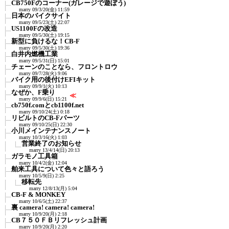
CB750Fのコーナー(ガレージで遊ぼう)
marry
09/3/20(金) 11:59
日本のバイクサイト
marry
09/5/23(土) 22:07
US1100Fの改造
marry
09/5/30(土) 19:15
新型に負けるな！CB-F
marry
09/5/30(土) 19:36
白井内燃機工業
marry
09/5/31(日) 15:01
チェーンのことなら、フロントロウ
marry
09/7/28(火) 9:06
バイク用の後付けEFIキット
marry
09/9/1(火) 10:13
なぜか、F乗り
≪
marry
09/9/6(日) 15:21
cb750f.comとcb1100f.net
marry
09/10/24(土) 0:18
リビルトのCB-Fパーツ
marry
09/10/25(日) 22:30
小川メインテナンスノート
marry
10/3/16(火) 1:03
営業終了のお知らせ
marry
13/4/14(日) 20:13
ガラモノ工具箱
marry
10/4/2(金) 12:04
舶来工具について色々と語ろう
marry
10/5/9(日) 2:25
移転先
marry
12/8/13(月) 5:04
CB-F & MONKEY
marry
10/6/5(土) 22:37
裏 camera! camera! camera!
marry
10/9/20(月) 2:18
CB７５０ＦＢリフレッシュ計画
marry
10/9/20(月) 2:20