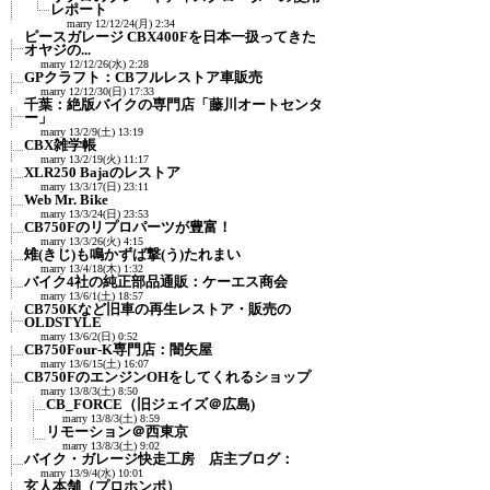
レポート
marry
12/12/24(月) 2:34
ピースガレージ CBX400Fを日本一扱ってきた
オヤジの...
marry
12/12/26(水) 2:28
GPクラフト：CBフルレストア車販売
marry
12/12/30(日) 17:33
千葉：絶版バイクの専門店「藤川オートセンタ
ー」
marry
13/2/9(土) 13:19
CBX雑学帳
marry
13/2/19(火) 11:17
XLR250 Bajaのレストア
marry
13/3/17(日) 23:11
Web Mr. Bike
marry
13/3/24(日) 23:53
CB750Fのリプロパーツが豊富！
marry
13/3/26(火) 4:15
雉(きじ)も鳴かずば撃(う)たれまい
marry
13/4/18(木) 1:32
バイク4社の純正部品通販：ケーエス商会
marry
13/6/1(土) 18:57
CB750Kなど旧車の再生レストア・販売の
OLDSTYLE
marry
13/6/2(日) 0:52
CB750Four-K専門店：闇矢屋
marry
13/6/15(土) 16:07
CB750FのエンジンOHをしてくれるショップ
marry
13/8/3(土) 8:50
CB_FORCE（旧ジェイズ＠広島)
marry
13/8/3(土) 8:59
リモーション＠西東京
marry
13/8/3(土) 9:02
バイク・ガレージ快走工房 店主ブログ：
marry
13/9/4(水) 10:01
玄人本舗（プロホンポ）