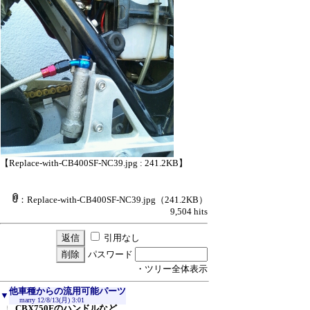
【Replace-with-CB400SF-NC39.jpg : 241.2KB】
：Replace-with-CB400SF-NC39.jpg
（241.2KB）
9,504 hits
引用なし
パスワード
・ツリー全体表示
他車種からの流用可能パーツ
▼
marry
12/8/13(月) 3:01
CBX750Fのハンドルなど