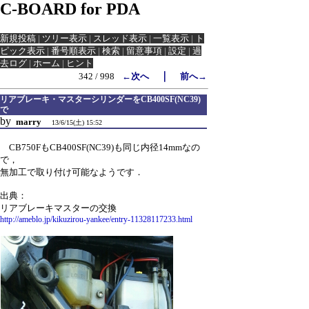
C-BOARD for PDA
新規投稿
|
ツリー表示
|
スレッド表示
|
一覧表示
|
ト
ピック表示
|
番号順表示
|
検索
|
留意事項
|
設定
|
過
去ログ
|
ホーム
|
ヒント
｜
342 / 998
←次へ
前へ→
リアブレーキ・マスターシリンダーをCB400SF(NC39)
で
by
marry
13/6/15(土) 15:52
CB750FもCB400SF(NC39)も同じ内径14mmなの
で，
無加工で取り付け可能なようです．
出典：
リアブレーキマスターの交換
http://ameblo.jp/kikuzirou-yankee/entry-11328117233.html