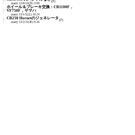
(F)
marry
12/8/13(月) 3:09
ホイール＆ブレーキ交換：CB1100F，
VF750F，ヤマハ
marry
13/1/5(土) 10:24
CB250 Hornetのジェネレータ
(F)
marry
13/2/21(木) 9:26
Re:CB250 Hornetのジェネレータ
marry
13/2/21(木) 12:27
リヤブレーキキャリパー32mm化
(F)
(F)
(F)
marry
13/6/1(土) 18:51
訂正：リアブレーキのピストン外径は約
27mm
marry
23/11/22(水) 8:21
リアブレーキ・マスターシリンダーを
(F)
CB400SF(NC39)で
≪
marry
13/6/15(土) 15:52
CB1000SF-Type 2のフロントマスターシリン
ダとリザー...
(F)
marry
13/8/4(日) 0:41
Z1100用リアブレーキのリザーバータンクの
ホース
(F)
marry
13/8/4(日) 0:45
CB1300SFのホーン
(F)
marry
13/8/4(日) 0:46
メーターシール
(F)
marry
18/1/27(土) 14:40
スターターリレー：ヤマハXJRなど
(F)
marry
18/1/28(日) 17:23
新規投稿
|
ツリー表示
|
スレッド表示
|
一覧表示
|
ト
ピック表示
|
番号順表示
|
検索
|
留意事項
|
設定
|
過
去ログ
|
ホーム
|
ヒント
｜
342 / 998
←次へ
前へ→