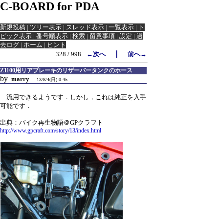
C-BOARD for PDA
新規投稿
|
ツリー表示
|
スレッド表示
|
一覧表示
|
ト
ピック表示
|
番号順表示
|
検索
|
留意事項
|
設定
|
過
去ログ
|
ホーム
|
ヒント
｜
328 / 998
←次へ
前へ→
Z1100用リアブレーキのリザーバータンクのホース
by
marry
13/8/4(日) 0:45
流用できるようです．しかし，これは純正を入手
可能です．
出典：バイク再生物語＠GPクラフト
http://www.gpcraft.com/story/13/index.html