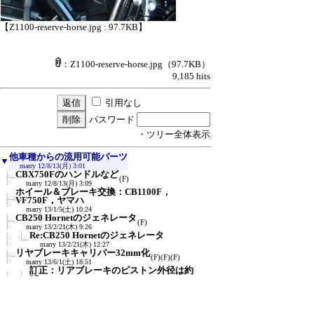
【Z1100-reserve-horse.jpg : 97.7KB】
：Z1100-reserve-horse.jpg
（97.7KB）
9,185 hits
引用なし
パスワード
・ツリー全体表示
他車種からの流用可能パーツ
▼
marry
12/8/13(月) 3:01
CBX750Fのハンドルなど
(F)
marry
12/8/13(月) 3:09
ホイール＆ブレーキ交換：CB1100F，
VF750F，ヤマハ
marry
13/1/5(土) 10:24
CB250 Hornetのジェネレータ
(F)
marry
13/2/21(木) 9:26
Re:CB250 Hornetのジェネレータ
marry
13/2/21(木) 12:27
リヤブレーキキャリパー32mm化
(F)
(F)
(F)
marry
13/6/1(土) 18:51
訂正：リアブレーキのピストン外径は約
27mm
marry
23/11/22(水) 8:21
リアブレーキ・マスターシリンダーを
CB400SF(NC39)で
(F)
marry
13/6/15(土) 15:52