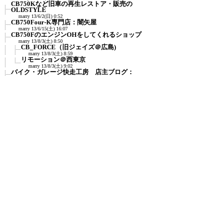
CB750Kなど旧車の再生レストア・販売の
OLDSTYLE
marry
13/6/2(日) 0:52
CB750Four-K専門店：闇矢屋
marry
13/6/15(土) 16:07
CB750FのエンジンOHをしてくれるショップ
marry
13/8/3(土) 8:50
CB_FORCE（旧ジェイズ＠広島)
marry
13/8/3(土) 8:59
リモーション＠西東京
marry
13/8/3(土) 9:02
バイク・ガレージ快走工房 店主ブログ：
marry
13/9/4(水) 10:01
玄人本舗（プロホンポ）
marry
13/9/20(金) 0:01
Project F
marry
13/9/21(土) 12:22
輪太郎（りんたろう）（東京都大田区池
上）
(F)
(F)
marry
13/11/20(水) 2:01
バイク昭和堂
marry
13/11/22(金) 21:18
ＣＢ750 Ｆｏｕｒ Ｋ４ 作りましょ！
marry
13/12/5(木) 9:47
レゴラリータがやってきた - 工具のお話
marry
13/12/7(土) 0:47
moto GLAD: CB750FC仕上げ日記
(F)
marry
14/4/19(土) 21:09
バイク塗装専門店「コバキン」（小林板金）＠
三重
marry
14/5/7(水) 0:01
自作EV情報：電気カブ
marry
14/6/4(水) 11:07
自作EVバイク向けショップリスト
marry
14/6/5(木) 4:45
自動車修理マニア