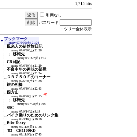
1,715 hits
引用なし
パスワード
・ツリー全体表示
ブックマーク
▼
marry
07/6/30(土) 21:24
風来人の徒然旅日記
marry
07/6/30(土) 21:26
移転先
marry
09/11/2(月) 4:47
CB日記
marry
07/6/30(土) 21:29
不良中年の趣味の部屋
marry
07/6/30(土) 21:34
ＣＢ７５０Ｆのコーナー
marry
07/6/30(土) 21:38
旅の相棒
marry
07/6/30(土) 22:43
四方山
≪
marry
07/8/26(日) 21:15
移転先
marry
09/7/28(火) 9:00
SSC
marry
07/9/14(金) 9:19
バイク乗りのためのリンク集
marry
08/3/16(日) 16:16
Bike Diary
marry
08/11/9(日) 17:38
'83 CB1100RD
marry
08/11/9(日) 17:43