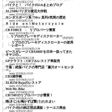
marry
12/3/24(土) 2:14
バイクと！ バイクの2chまとめブログ
marry
12/3/24(土) 2:22
XL250Rパリダカ復活大作戦
marry
12/3/25(日) 21:25
ホンダスポーツ系 750cc 直列4気筒の歴史
marry
12/8/13(月) 3:16
Ｒｉｄｅ ｏｎ！Ｍｏｔｏｒｃｙｃｌｅ
marry
12/12/19(水) 2:51
CB FORCE - リプロパーツ豊富
marry
12/12/24(月) 2:15
リプロのブレーキディスクローター
(F)
(F)
(F)
marry
12/12/24(月) 2:30
リプロのブレーキディスクローターの使用
レポート
marry
12/12/24(月) 2:34
ピースガレージ CBX400Fを日本一扱ってきた
オヤジの...
marry
12/12/26(水) 2:28
GPクラフト：CBフルレストア車販売
marry
12/12/30(日) 17:33
千葉：絶版バイクの専門店「藤川オートセンタ
ー」
marry
13/2/9(土) 13:19
CBX雑学帳
marry
13/2/19(火) 11:17
XLR250 Bajaのレストア
marry
13/3/17(日) 23:11
Web Mr. Bike
marry
13/3/24(日) 23:53
CB750Fのリプロパーツが豊富！
marry
13/3/26(火) 4:15
雉(きじ)も鳴かずば撃(う)たれまい
marry
13/4/18(木) 1:32
バイク4社の純正部品通販：ケーエス商会
marry
13/6/1(土) 18:57