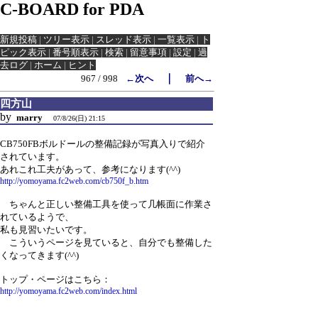
C-BOARD for PDA
新規投稿
|
ツリー表示
|
スレッド表示
|
一覧表示
|
ト
ピック表示
|
番号順表示
|
検索
|
留意事項
|
設定
|
過
去ログ
|
ホーム
|
ヒント
｜
967 / 998
←次へ
前へ→
四方山
by
marry
07/8/26(日) 21:15
CB750FBボルドールの整備記録が写真入りで紹介
されています。
あれこれ工夫があって、参考になります(^^)
http://yomoyama.fc2web.com/cb750f_b.htm
ちゃんと正しい整備工具を使って几帳面に作業さ
れているようで、
私も見習いたいです。
こういうページを見ていると、自分でも整備した
くなってきます(^^)
トップ・ページはこちら：
http://yomoyama.fc2web.com/index.html