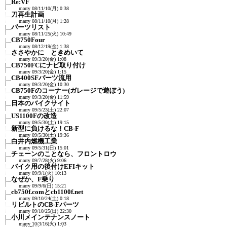
Re:VF
marry
08/11/10(月) 0:38
刀再生計画
marry
08/11/10(月) 1:28
パーツリスト
marry
08/11/25(火) 10:49
CB750Four
marry
08/12/19(金) 1:38
ささやかに ときめいて
marry
09/3/20(金) 1:08
CB750FCにナビ取り付け
marry
09/3/20(金) 1:15
CB400SFパーツ流用
marry
09/3/20(金) 10:30
CB750Fのコーナー(ガレージで遊ぼう)
marry
09/3/20(金) 11:59
日本のバイクサイト
marry
09/5/23(土) 22:07
US1100Fの改造
marry
09/5/30(土) 19:15
新型に負けるな！CB-F
marry
09/5/30(土) 19:36
白井内燃機工業
marry
09/5/31(日) 15:01
チェーンのことなら、フロントロウ
marry
09/7/28(火) 9:06
バイク用の後付けEFIキット
marry
09/9/1(火) 10:13
なぜか、F乗り
marry
09/9/6(日) 15:21
cb750f.comとcb1100f.net
marry
09/10/24(土) 0:18
リビルトのCB-Fパーツ
marry
09/10/25(日) 22:30
小川メインテナンスノート
marry
10/3/16(火) 1:03