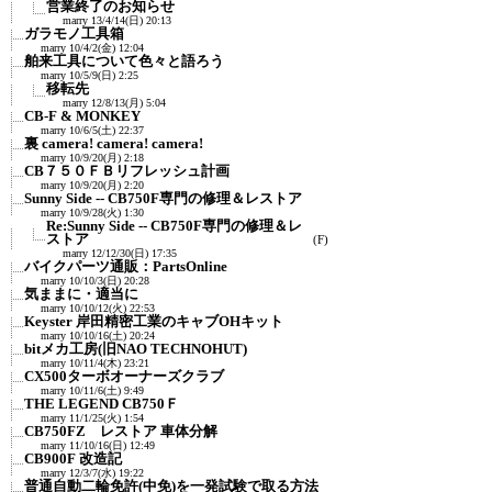
営業終了のお知らせ
marry
13/4/14(日) 20:13
ガラモノ工具箱
marry
10/4/2(金) 12:04
舶来工具について色々と語ろう
marry
10/5/9(日) 2:25
移転先
marry
12/8/13(月) 5:04
CB-F & MONKEY
marry
10/6/5(土) 22:37
裏 camera! camera! camera!
marry
10/9/20(月) 2:18
CB７５０ＦＢリフレッシュ計画
marry
10/9/20(月) 2:20
Sunny Side -- CB750F専門の修理＆レストア
marry
10/9/28(火) 1:30
Re:Sunny Side -- CB750F専門の修理＆レ
ストア
(F)
marry
12/12/30(日) 17:35
バイクパーツ通販：PartsOnline
marry
10/10/3(日) 20:28
気ままに・適当に
marry
10/10/12(火) 22:53
Keyster 岸田精密工業のキャブOHキット
marry
10/10/16(土) 20:24
bitメカ工房(旧NAO TECHNOHUT)
marry
10/11/4(木) 23:21
CX500ターボオーナーズクラブ
marry
10/11/6(土) 9:49
THE LEGEND CB750Ｆ
marry
11/1/25(火) 1:54
CB750FZ レストア 車体分解
marry
11/10/16(日) 12:49
CB900F 改造記
marry
12/3/7(水) 19:22
普通自動二輪免許(中免)を一発試験で取る方法