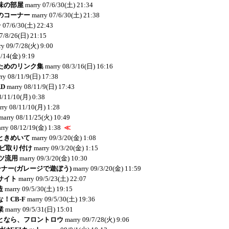
味の部屋
marry
07/6/30(土) 21:34
のコーナー
marry
07/6/30(土) 21:38
y
07/6/30(土) 22:43
7/8/26(日) 21:15
ry
09/7/28(火) 9:00
9/14(金) 9:19
ためのリンク集
marry
08/3/16(日) 16:16
ry
08/11/9(日) 17:38
RD
marry
08/11/9(日) 17:43
8/11/10(月) 0:38
rry
08/11/10(月) 1:28
marry
08/11/25(火) 10:49
rry
08/12/19(金) 1:38
≪
ときめいて
marry
09/3/20(金) 1:08
ナビ取り付け
marry
09/3/20(金) 1:15
ーツ流用
marry
09/3/20(金) 10:30
コーナー(ガレージで遊ぼう)
marry
09/3/20(金) 11:59
サイト
marry
09/5/23(土) 22:07
造
marry
09/5/30(土) 19:15
！CB-F
marry
09/5/30(土) 19:36
業
marry
09/5/31(日) 15:01
となら、フロントロウ
marry
09/7/28(火) 9:06