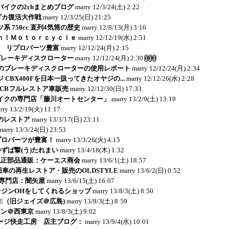
イクの2chまとめブログ
marry
12/3/24(土) 2:22
リダカ復活大作戦
marry
12/3/25(日) 21:25
 750cc 直列4気筒の歴史
marry
12/8/13(月) 3:16
ｎ！Ｍｏｔｏｒｃｙｃｌｅ
marry
12/12/19(水) 2:51
E - リプロパーツ豊富
marry
12/12/24(月) 2:15
ブレーキディスクローター
marry
12/12/24(月) 2:30
のブレーキディスクローターの使用レポート
marry
12/12/24(月) 2:34
 CBX400Fを日本一扱ってきたオヤジの...
marry
12/12/26(水) 2:28
：CBフルレストア車販売
marry
12/12/30(日) 17:33
イクの専門店「藤川オートセンター」
marry
13/2/9(土) 13:19
rry
13/2/19(火) 11:17
jaのレストア
marry
13/3/17(日) 23:11
marry
13/3/24(日) 23:53
リプロパーツが豊富！
marry
13/3/26(火) 4:15
かずば撃(う)たれまい
marry
13/4/18(木) 1:32
純正部品通販：ケーエス商会
marry
13/6/1(土) 18:57
ど旧車の再生レストア・販売のOLDSTYLE
marry
13/6/2(日) 0:52
r-K専門店：闇矢屋
marry
13/6/15(土) 16:07
エンジンOHをしてくれるショップ
marry
13/8/3(土) 8:50
CE（旧ジェイズ＠広島)
marry
13/8/3(土) 8:59
ョン＠西東京
marry
13/8/3(土) 9:02
ージ快走工房 店主ブログ：
marry
13/9/4(水) 10:01