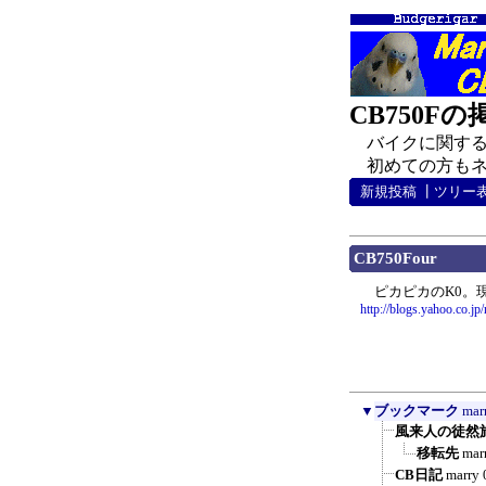
CB750F
バイクに関する
初めての方もネチ
新規投稿
┃
ツリー
CB750Four
ピカピカのK0。
http://blogs.yahoo.co.jp
▼
ブックマーク
mar
風来人の徒然
移転先
mar
CB日記
marry