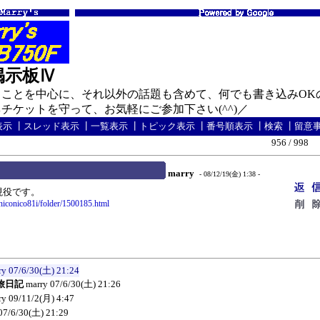
の掲示板Ⅳ
ことを中心に、それ以外の話題も含めて、何でも書き込みOK
ケットを守って、お気軽にご参加下さい(^^)／
表示
┃
スレッド表示
┃
一覧表示
┃
トピック表示
┃
番号順表示
┃
検索
┃
留意
956 / 998
marry
- 08/12/19(金) 1:38 -
現役です。
/niconico81i/folder/1500185.html
ry
07/6/30(土) 21:24
旅日記
marry
07/6/30(土) 21:26
ry
09/11/2(月) 4:47
07/6/30(土) 21:29