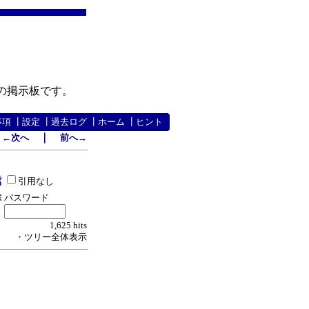
の掲示板です。
事項
┃
設定
┃
過去ログ
┃
ホーム
┃
ヒント
｜
←次へ
前へ→
引用なし
パスワード
1,625 hits
・ツリー全体表示