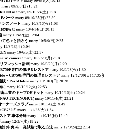
けEFIキット
marry
09/9/1(火) 10:13
り
marry
09/9/6(日) 15:21
1100f.net
marry
09/10/24(土) 0:18
-Fパーツ
marry
09/10/25(日) 22:30
ナンスノート
marry
10/3/16(火) 1:03
のお知らせ
marry
13/4/14(日) 20:13
箱
marry
10/4/2(金) 12:04
いて色々と語ろう
marry
10/5/9(日) 2:25
ry
12/8/13(月) 5:04
KEY
marry
10/6/5(土) 22:37
mera! camera!
marry
10/9/20(月) 2:18
Ｂリフレッシュ計画
marry
10/9/20(月) 2:20
e -- CB750F専門の修理＆レストア
marry
10/9/28(火) 1:30
y Side -- CB750F専門の修理＆レストア
marry
12/12/30(日) 17:35
PartsOnline
marry
10/10/3(日) 20:28
当に
marry
10/10/12(火) 22:53
岸田精密工業のキャブOHキット
marry
10/10/16(土) 20:24
NAO TECHNOHUT)
marry
10/11/4(木) 23:21
ボオーナーズクラブ
marry
10/11/6(土) 9:49
 CB750Ｆ
marry
11/1/25(火) 1:54
レストア 車体分解
marry
11/10/16(日) 12:49
記
marry
12/3/7(水) 19:22
免許(中免)を一発試験で取る方法
marry
12/3/24(土) 2:14