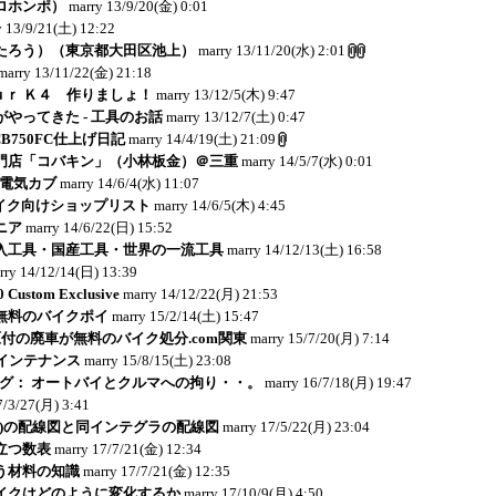
ロホンポ）
marry
13/9/20(金) 0:01
y
13/9/21(土) 12:22
たろう）（東京都大田区池上）
marry
13/11/20(水) 2:01
marry
13/11/22(金) 21:18
ｏｕｒ Ｋ４ 作りましょ！
marry
13/12/5(木) 9:47
やってきた - 工具のお話
marry
13/12/7(土) 0:47
: CB750FC仕上げ日記
marry
14/4/19(土) 21:09
門店「コバキン」（小林板金）＠三重
marry
14/5/7(水) 0:01
：電気カブ
marry
14/6/4(水) 11:07
イク向けショップリスト
marry
14/6/5(木) 4:45
ニア
marry
14/6/22(日) 15:52
入工具・国産工具・世界の一流工具
marry
14/12/13(土) 16:58
rry
14/12/14(日) 13:39
Custom Exclusive
marry
14/12/22(月) 21:53
無料のバイクポイ
marry
15/2/14(土) 15:47
付の廃車が無料のバイク処分.com関東
marry
15/7/20(月) 7:14
メインテナンス
marry
15/8/15(土) 23:08
のブログ： オートバイとクルマへの拘り・・。
marry
16/7/18(月) 19:47
7/3/27(月) 3:41
C04)の配線図と同インテグラの配線図
marry
17/5/22(月) 23:04
立つ数表
marry
17/7/21(金) 12:34
う材料の知識
marry
17/7/21(金) 12:35
イクはどのように変化するか
marry
17/10/9(月) 4:50