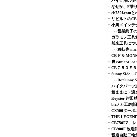
バイク用の後付
なぜか、F乗
cb750f.comとcb
リビルトのCB
小川メインテ
営業終了
ガラモノ工具
舶来工具につ
移転先
mar
CB-F & MON
裏 camera! ca
CB７５０Ｆ
Sunny Sid
Re:Sunn
バイクパーツ通販：
気ままに・適
Keyster 
bitメカ工房(旧
CX500ター
THE LEGEND
CB750FZ 
CB900F 改造
普通自動二輪