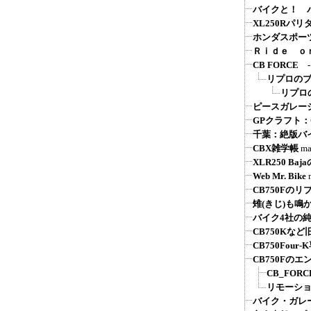
バイクと！ バ
XL250Rパ
ホンダスポーツ系
Ｒｉｄｅ ｏ
CB FORC
リプロの
リプロ
ピースガレージ
GPクラフト
千葉：絶版バ
CBX雑学帳
ma
XLR250 Ba
Web Mr. Bike
CB750Fの
雉(きじ)も鳴
バイク4社の
CB750Kな
CB750Fou
CB750Fの
CB_FOR
リモーシ
バイク・ガレ