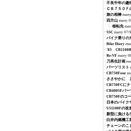
不良中年の趣
ＣＢ７５０Ｆ
旅の相棒
marr
四方山
marry
0
移転先
mar
SSC
marry
07/
バイク乗りの
Bike Diary
mar
'83 CB1100
Re:VF
marry
0
刀再生計画
ma
パーツリスト
CB750Four
ma
ささやかに 
CB750FCに
CB400SFパ
CB750Fの
日本のバイク
US1100Fの改
新型に負けるな
白井内燃機工
チェーンのこ