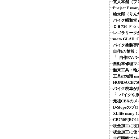
玄人本舗（プ
Project F
marr
輪太郎（りん
バイク昭和堂
ＣＢ750 Ｆ
レゴラリータが
moto GLAD
バイク塗装専
自作EV情報
自作EVバ
自動車修理マ
舶来工具・輸
工具の知識
ma
HONDA CB750 
バイク廃車が
バイクや原
元祖CBXの
D-Slope
XLlife
marry
1
CB750F(R
板金加工に役
板金加工に使
走行距離でバ