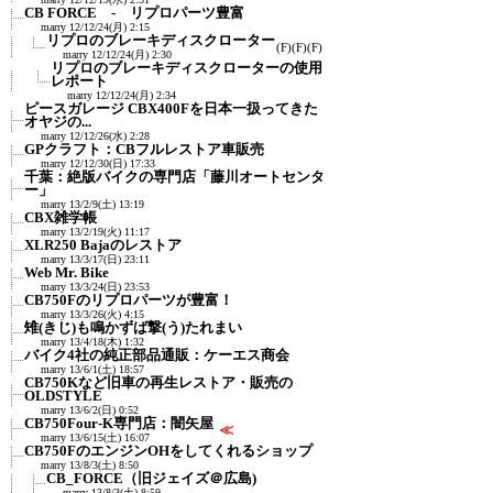
CB FORCE - リプロパーツ豊富
marry
12/12/24(月) 2:15
リプロのブレーキディスクローター
(F)
(F)
(F)
marry
12/12/24(月) 2:30
リプロのブレーキディスクローターの使用
レポート
marry
12/12/24(月) 2:34
ピースガレージ CBX400Fを日本一扱ってきた
オヤジの...
marry
12/12/26(水) 2:28
GPクラフト：CBフルレストア車販売
marry
12/12/30(日) 17:33
千葉：絶版バイクの専門店「藤川オートセンタ
ー」
marry
13/2/9(土) 13:19
CBX雑学帳
marry
13/2/19(火) 11:17
XLR250 Bajaのレストア
marry
13/3/17(日) 23:11
Web Mr. Bike
marry
13/3/24(日) 23:53
CB750Fのリプロパーツが豊富！
marry
13/3/26(火) 4:15
雉(きじ)も鳴かずば撃(う)たれまい
marry
13/4/18(木) 1:32
バイク4社の純正部品通販：ケーエス商会
marry
13/6/1(土) 18:57
CB750Kなど旧車の再生レストア・販売の
OLDSTYLE
marry
13/6/2(日) 0:52
CB750Four-K専門店：闇矢屋
≪
marry
13/6/15(土) 16:07
CB750FのエンジンOHをしてくれるショップ
marry
13/8/3(土) 8:50
CB_FORCE（旧ジェイズ＠広島)
marry
13/8/3(土) 8:59