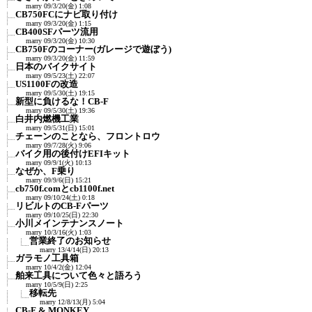
marry
09/3/20(金) 1:08
CB750FCにナビ取り付け
marry
09/3/20(金) 1:15
CB400SFパーツ流用
marry
09/3/20(金) 10:30
CB750Fのコーナー(ガレージで遊ぼう)
marry
09/3/20(金) 11:59
日本のバイクサイト
marry
09/5/23(土) 22:07
US1100Fの改造
marry
09/5/30(土) 19:15
新型に負けるな！CB-F
marry
09/5/30(土) 19:36
白井内燃機工業
marry
09/5/31(日) 15:01
チェーンのことなら、フロントロウ
marry
09/7/28(火) 9:06
バイク用の後付けEFIキット
marry
09/9/1(火) 10:13
なぜか、F乗り
marry
09/9/6(日) 15:21
cb750f.comとcb1100f.net
marry
09/10/24(土) 0:18
リビルトのCB-Fパーツ
marry
09/10/25(日) 22:30
小川メインテナンスノート
marry
10/3/16(火) 1:03
営業終了のお知らせ
marry
13/4/14(日) 20:13
ガラモノ工具箱
marry
10/4/2(金) 12:04
舶来工具について色々と語ろう
marry
10/5/9(日) 2:25
移転先
marry
12/8/13(月) 5:04
CB-F & MONKEY