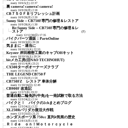
marry
10/6/5(土) 22:37
裏 camera! camera! camera!
marry
10/9/20(月) 2:18
CB７５０ＦＢリフレッシュ計画
marry
10/9/20(月) 2:20
Sunny Side -- CB750F専門の修理＆レストア
marry
10/9/28(火) 1:30
Re:Sunny Side -- CB750F専門の修理＆レ
ストア
(F)
marry
12/12/30(日) 17:35
バイクパーツ通販：PartsOnline
marry
10/10/3(日) 20:28
気ままに・適当に
marry
10/10/12(火) 22:53
Keyster 岸田精密工業のキャブOHキット
marry
10/10/16(土) 20:24
bitメカ工房(旧NAO TECHNOHUT)
marry
10/11/4(木) 23:21
CX500ターボオーナーズクラブ
marry
10/11/6(土) 9:49
THE LEGEND CB750Ｆ
marry
11/1/25(火) 1:54
CB750FZ レストア 車体分解
marry
11/10/16(日) 12:49
CB900F 改造記
marry
12/3/7(水) 19:22
普通自動二輪免許(中免)を一発試験で取る方法
marry
12/3/24(土) 2:14
バイクと！ バイクの2chまとめブログ
marry
12/3/24(土) 2:22
XL250Rパリダカ復活大作戦
marry
12/3/25(日) 21:25
ホンダスポーツ系 750cc 直列4気筒の歴史
marry
12/8/13(月) 3:16
Ｒｉｄｅ ｏｎ！Ｍｏｔｏｒｃｙｃｌｅ
marry
12/12/19(水) 2:51