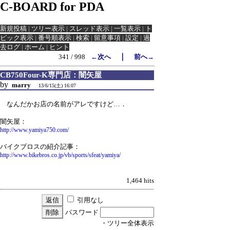
C-BOARD for PDA
新規投稿
|
ツリー表示
|
スレッド表示
|
一覧表示
|
ト
ピック表示
|
番号順表示
|
検索
|
留意事項
|
設定
|
過
去ログ
|
ホーム
|
ヒント
｜
341 / 998
←次へ
前へ→
CB750Four-K専門店：闇矢屋
by
marry
13/6/15(土) 16:07
なんだかお店の名前がアレですけど…．
闇矢屋：
http://www.yamiya750.com/
バイクブロスの紹介記事：
http://www.bikebros.co.jp/vb/sports/sfeat/yamiya/
1,464 hits
引用なし
パスワード
・ツリー全体表示