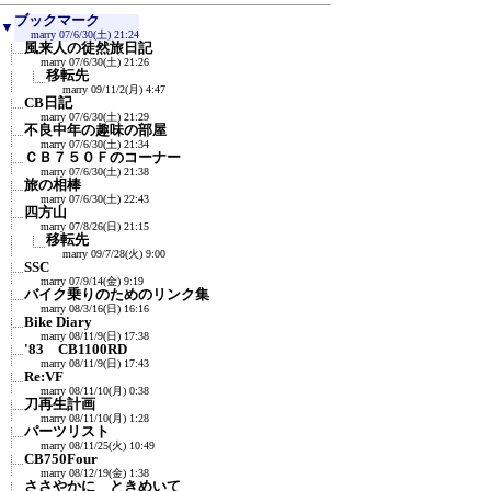
ブックマーク
▼
marry
07/6/30(土) 21:24
風来人の徒然旅日記
marry
07/6/30(土) 21:26
移転先
marry
09/11/2(月) 4:47
CB日記
marry
07/6/30(土) 21:29
不良中年の趣味の部屋
marry
07/6/30(土) 21:34
ＣＢ７５０Ｆのコーナー
marry
07/6/30(土) 21:38
旅の相棒
marry
07/6/30(土) 22:43
四方山
marry
07/8/26(日) 21:15
移転先
marry
09/7/28(火) 9:00
SSC
marry
07/9/14(金) 9:19
バイク乗りのためのリンク集
marry
08/3/16(日) 16:16
Bike Diary
marry
08/11/9(日) 17:38
'83 CB1100RD
marry
08/11/9(日) 17:43
Re:VF
marry
08/11/10(月) 0:38
刀再生計画
marry
08/11/10(月) 1:28
パーツリスト
marry
08/11/25(火) 10:49
CB750Four
marry
08/12/19(金) 1:38
ささやかに ときめいて