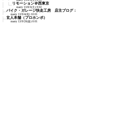
リモーション＠西東京
marry
13/8/3(土) 9:02
バイク・ガレージ快走工房 店主ブログ：
marry
13/9/4(水) 10:01
玄人本舗（プロホンポ）
marry
13/9/20(金) 0:01
Project F
marry
13/9/21(土) 12:22
輪太郎（りんたろう）（東京都大田区池
上）
(F)
(F)
marry
13/11/20(水) 2:01
バイク昭和堂
marry
13/11/22(金) 21:18
ＣＢ750 Ｆｏｕｒ Ｋ４ 作りましょ！
marry
13/12/5(木) 9:47
レゴラリータがやってきた - 工具のお話
marry
13/12/7(土) 0:47
moto GLAD: CB750FC仕上げ日記
(F)
marry
14/4/19(土) 21:09
バイク塗装専門店「コバキン」（小林板金）＠
三重
marry
14/5/7(水) 0:01
自作EV情報：電気カブ
marry
14/6/4(水) 11:07
自作EVバイク向けショップリスト
marry
14/6/5(木) 4:45
自動車修理マニア
marry
14/6/22(日) 15:52
舶来工具・輸入工具・国産工具・世界の一流工
具
marry
14/12/13(土) 16:58
工具の知識
marry
14/12/14(日) 13:39
HONDA CB750 Custom Exclusive
marry
14/12/22(月) 21:53
バイク廃車が無料のバイクポイ