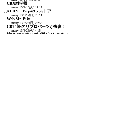
CBX雑学帳
marry
13/2/19(火) 11:17
XLR250 Bajaのレストア
marry
13/3/17(日) 23:11
Web Mr. Bike
marry
13/3/24(日) 23:53
CB750Fのリプロパーツが豊富！
marry
13/3/26(火) 4:15
雉(きじ)も鳴かずば撃(う)たれまい
marry
13/4/18(木) 1:32
バイク4社の純正部品通販：ケーエス商会
marry
13/6/1(土) 18:57
CB750Kなど旧車の再生レストア・販売の
OLDSTYLE
marry
13/6/2(日) 0:52
CB750Four-K専門店：闇矢屋
marry
13/6/15(土) 16:07
CB750FのエンジンOHをしてくれるショップ
marry
13/8/3(土) 8:50
CB_FORCE（旧ジェイズ＠広島)
marry
13/8/3(土) 8:59
リモーション＠西東京
marry
13/8/3(土) 9:02
バイク・ガレージ快走工房 店主ブログ：
marry
13/9/4(水) 10:01
玄人本舗（プロホンポ）
marry
13/9/20(金) 0:01
Project F
marry
13/9/21(土) 12:22
輪太郎（りんたろう）（東京都大田区
(F)
(F)
池上）
≪
marry
13/11/20(水) 2:01
バイク昭和堂
marry
13/11/22(金) 21:18
ＣＢ750 Ｆｏｕｒ Ｋ４ 作りましょ！
marry
13/12/5(木) 9:47