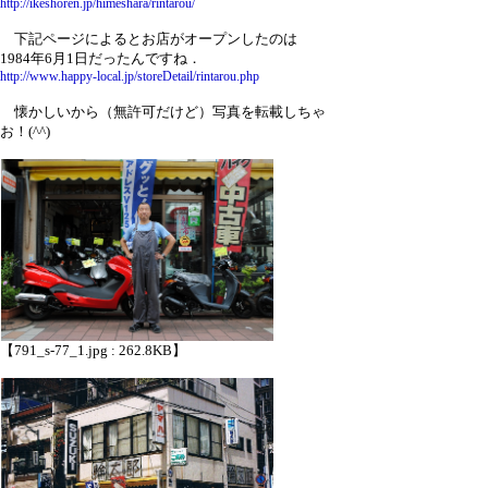
http://ikeshoren.jp/himeshara/rintarou/
下記ページによるとお店がオープンしたのは
1984年6月1日だったんですね．
http://www.happy-local.jp/storeDetail/rintarou.php
懐かしいから（無許可だけど）写真を転載しちゃ
お！(^^)ゞ
【791_s-77_1.jpg : 262.8KB】