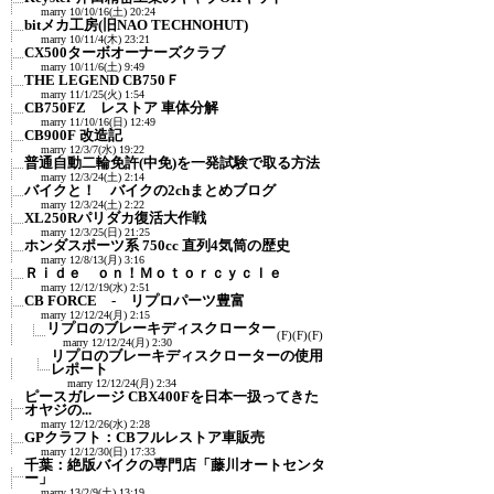
marry
10/10/16(土) 20:24
bitメカ工房(旧NAO TECHNOHUT)
marry
10/11/4(木) 23:21
CX500ターボオーナーズクラブ
marry
10/11/6(土) 9:49
THE LEGEND CB750Ｆ
marry
11/1/25(火) 1:54
CB750FZ レストア 車体分解
marry
11/10/16(日) 12:49
CB900F 改造記
marry
12/3/7(水) 19:22
普通自動二輪免許(中免)を一発試験で取る方法
marry
12/3/24(土) 2:14
バイクと！ バイクの2chまとめブログ
marry
12/3/24(土) 2:22
XL250Rパリダカ復活大作戦
marry
12/3/25(日) 21:25
ホンダスポーツ系 750cc 直列4気筒の歴史
marry
12/8/13(月) 3:16
Ｒｉｄｅ ｏｎ！Ｍｏｔｏｒｃｙｃｌｅ
marry
12/12/19(水) 2:51
CB FORCE - リプロパーツ豊富
marry
12/12/24(月) 2:15
リプロのブレーキディスクローター
(F)
(F)
(F)
marry
12/12/24(月) 2:30
リプロのブレーキディスクローターの使用
レポート
marry
12/12/24(月) 2:34
ピースガレージ CBX400Fを日本一扱ってきた
オヤジの...
marry
12/12/26(水) 2:28
GPクラフト：CBフルレストア車販売
marry
12/12/30(日) 17:33
千葉：絶版バイクの専門店「藤川オートセンタ
ー」
marry
13/2/9(土) 13:19