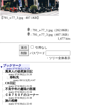
【791_s-77_3.jpg : 407.1KB】
：791_s-77_1.jpg
（262.8KB）
：791_s-77_3.jpg
（407.1KB）
1,477 hits
引用なし
パスワード
・ツリー全体表示
ブックマーク
▼
marry
07/6/30(土) 21:24
風来人の徒然旅日記
marry
07/6/30(土) 21:26
移転先
marry
09/11/2(月) 4:47
CB日記
marry
07/6/30(土) 21:29
不良中年の趣味の部屋
marry
07/6/30(土) 21:34
ＣＢ７５０Ｆのコーナー
marry
07/6/30(土) 21:38
旅の相棒
marry
07/6/30(土) 22:43