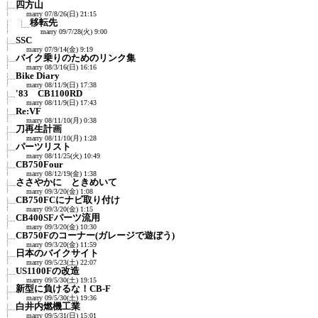
四方山
marry
07/8/26(日) 21:15
移転先
marry
09/7/28(火) 9:00
SSC
marry
07/9/14(金) 9:19
バイク乗りのためのリンク集
marry
08/3/16(日) 16:16
Bike Diary
marry
08/11/9(日) 17:38
'83 CB1100RD
marry
08/11/9(日) 17:43
Re:VF
marry
08/11/10(月) 0:38
刀再生計画
marry
08/11/10(月) 1:28
パーツリスト
marry
08/11/25(火) 10:49
CB750Four
marry
08/12/19(金) 1:38
ささやかに ときめいて
marry
09/3/20(金) 1:08
CB750FCにナビ取り付け
marry
09/3/20(金) 1:15
CB400SFパーツ流用
marry
09/3/20(金) 10:30
CB750Fのコーナー(ガレージで遊ぼう)
marry
09/3/20(金) 11:59
日本のバイクサイト
marry
09/5/23(土) 22:07
US1100Fの改造
marry
09/5/30(土) 19:15
新型に負けるな！CB-F
marry
09/5/30(土) 19:36
白井内燃機工業
marry
09/5/31(日) 15:01