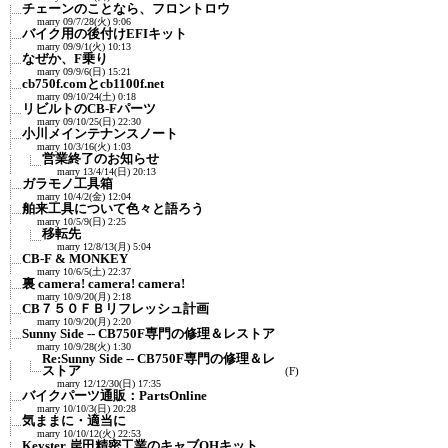
チェーンのことなら、フロントロウ
marry
09/7/28(火) 9:06
バイク用の後付けEFIキット
marry
09/9/1(火) 10:13
なぜか、F乗り
marry
09/9/6(日) 15:21
cb750f.comとcb1100f.net
marry
09/10/24(土) 0:18
リビルトのCB-Fパーツ
marry
09/10/25(日) 22:30
小川メインテナンスノート
marry
10/3/16(火) 1:03
営業終了のお知らせ
marry
13/4/14(日) 20:13
ガラモノ工具箱
marry
10/4/2(金) 12:04
舶来工具について色々と語ろう
marry
10/5/9(日) 2:25
移転先
marry
12/8/13(月) 5:04
CB-F & MONKEY
marry
10/6/5(土) 22:37
裏 camera! camera! camera!
marry
10/9/20(月) 2:18
CB７５０ＦＢリフレッシュ計画
marry
10/9/20(月) 2:20
Sunny Side -- CB750F専門の修理＆レストア
marry
10/9/28(火) 1:30
Re:Sunny Side -- CB750F専門の修理＆レ
ストア
(F)
marry
12/12/30(日) 17:35
バイクパーツ通販：PartsOnline
marry
10/10/3(日) 20:28
気ままに・適当に
marry
10/10/12(火) 22:53
Keyster 岸田精密工業のキャブOHキット