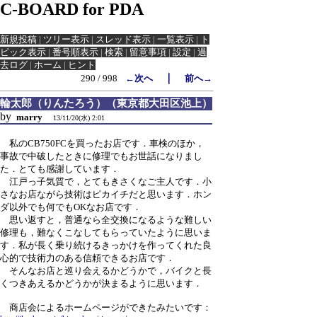
C-BOARD for PDA
新規投稿
|
ツリー表示
|
スレッド表示
|
一覧表示
|
ト
ピック表示
|
番号順表示
|
検索
|
留意事項
|
設定
|
過
去ログ
|
ホーム
|
ヒント
｜
290 / 998
←次へ
前へ→
輪太郎（りんたろう）（東京都大田区池上）
by
marry
13/11/20(水) 2:01
私のCB750FCを買ったお店です．車検のほか，
事故で中破したときに修理でもお世話になりまし
た．とても感謝しています．
江戸っ子気質で，とてもきさくなご主人です．小
さなお店ながら技術はピカイチだと思います．ホン
ダ以外でも何でもOKなお店です．
思い返すと，普通なら全交換になるような難しい
修理も，難なくこなしてもらっていたように思いま
す．私が長く乗り続けるきっかけを作ってくれた良
心的で技術力のある信頼できるお店です．
そんなお店と巡り会えるかどうかで，バイクと長
くつきあえるかどうかが決まるように思います．
商店会によるホームページができたみたいです：