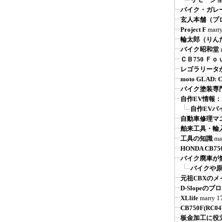
バイク・ガレ
玄人本舗（プ
Project F
marr
輪太郎（りん
バイク昭和堂
ＣＢ750 Ｆ
レゴラリータが
moto GLAD
バイク塗装専
自作EV情報
自作EVバ
自動車修理マ
舶来工具・輸
工具の知識
ma
HONDA CB750 
バイク廃車が
バイクや原
元祖CBXの
D-Slope
XLlife
marry
1
CB750F(R
板金加工に役