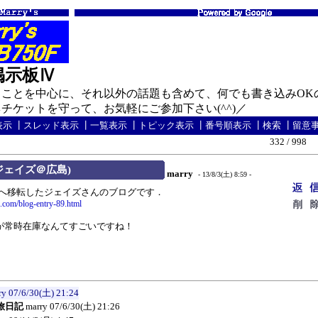
の掲示板Ⅳ
ことを中心に、それ以外の話題も含めて、何でも書き込みOK
ケットを守って、お気軽にご参加下さい(^^)／
表示
┃
スレッド表示
┃
一覧表示
┃
トピック表示
┃
番号順表示
┃
検索
┃
留意
332 / 998
旧ジェイズ＠広島)
marry
- 13/8/3(土) 8:59 -
玉へ移転したジェイズさんのブログです．
2.com/blog-entry-89.html
が常時在庫なんてすごいですね！
ry
07/6/30(土) 21:24
旅日記
marry
07/6/30(土) 21:26