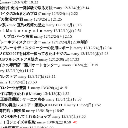
記
marry
12/3/7(水) 19:22
免許(中免)を一発試験で取る方法
marry
12/3/24(土) 2:14
イクの2chまとめブログ
marry
12/3/24(土) 2:22
リダカ復活大作戦
marry
12/3/25(日) 21:25
 750cc 直列4気筒の歴史
marry
12/8/13(月) 3:16
ｎ！Ｍｏｔｏｒｃｙｃｌｅ
marry
12/12/19(水) 2:51
E - リプロパーツ豊富
marry
12/12/24(月) 2:15
ブレーキディスクローター
marry
12/12/24(月) 2:30
のブレーキディスクローターの使用レポート
marry
12/12/24(月) 2:34
 CBX400Fを日本一扱ってきたオヤジの...
marry
12/12/26(水) 2:28
：CBフルレストア車販売
marry
12/12/30(日) 17:33
イクの専門店「藤川オートセンター」
marry
13/2/9(土) 13:19
rry
13/2/19(火) 11:17
jaのレストア
marry
13/3/17(日) 23:11
marry
13/3/24(日) 23:53
リプロパーツが豊富！
marry
13/3/26(火) 4:15
かずば撃(う)たれまい
marry
13/4/18(木) 1:32
純正部品通販：ケーエス商会
marry
13/6/1(土) 18:57
ど旧車の再生レストア・販売のOLDSTYLE
marry
13/6/2(日) 0:52
r-K専門店：闇矢屋
marry
13/6/15(土) 16:07
エンジンOHをしてくれるショップ
marry
13/8/3(土) 8:50
CE（旧ジェイズ＠広島)
marry
13/8/3(土) 8:59
≪
ョン＠西東京
marry
13/8/3(土) 9:02