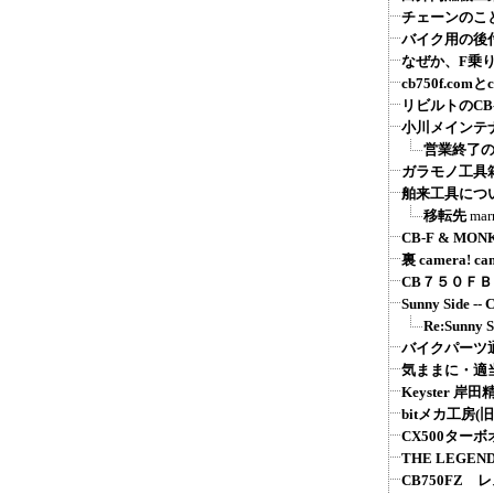
チェーンのこ
バイク用の後付
なぜか、F乗
cb750f.comとcb
リビルトのCB
小川メインテ
営業終了
ガラモノ工具
舶来工具につ
移転先
mar
CB-F & MON
裏 camera! ca
CB７５０Ｆ
Sunny Sid
Re:Sunn
バイクパーツ通販：
気ままに・適
Keyster 
bitメカ工房(旧
CX500ター
THE LEGEND
CB750FZ 