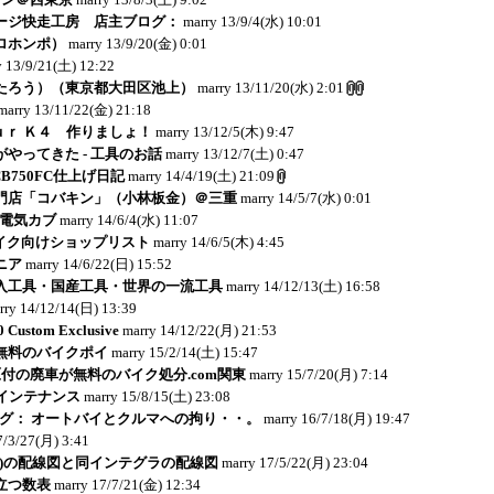
ージ快走工房 店主ブログ：
marry
13/9/4(水) 10:01
ロホンポ）
marry
13/9/20(金) 0:01
y
13/9/21(土) 12:22
たろう）（東京都大田区池上）
marry
13/11/20(水) 2:01
marry
13/11/22(金) 21:18
ｏｕｒ Ｋ４ 作りましょ！
marry
13/12/5(木) 9:47
やってきた - 工具のお話
marry
13/12/7(土) 0:47
: CB750FC仕上げ日記
marry
14/4/19(土) 21:09
門店「コバキン」（小林板金）＠三重
marry
14/5/7(水) 0:01
：電気カブ
marry
14/6/4(水) 11:07
イク向けショップリスト
marry
14/6/5(木) 4:45
ニア
marry
14/6/22(日) 15:52
入工具・国産工具・世界の一流工具
marry
14/12/13(土) 16:58
rry
14/12/14(日) 13:39
Custom Exclusive
marry
14/12/22(月) 21:53
無料のバイクポイ
marry
15/2/14(土) 15:47
付の廃車が無料のバイク処分.com関東
marry
15/7/20(月) 7:14
メインテナンス
marry
15/8/15(土) 23:08
のブログ： オートバイとクルマへの拘り・・。
marry
16/7/18(月) 19:47
7/3/27(月) 3:41
C04)の配線図と同インテグラの配線図
marry
17/5/22(月) 23:04
立つ数表
marry
17/7/21(金) 12:34