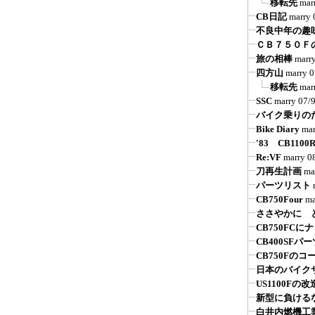
移転先
mar
CB日記
marry
不良中年の趣
ＣＢ７５０Ｆ
旅の相棒
marr
四方山
marry
0
移転先
mar
SSC
marry
07/
バイク乗りの
Bike Diary
mar
'83 CB1100
Re:VF
marry
0
刀再生計画
ma
パーツリスト
CB750Four
ma
ささやかに 
CB750FCに
CB400SFパ
CB750Fの
日本のバイク
US1100Fの改
新型に負けるな
白井内燃機工