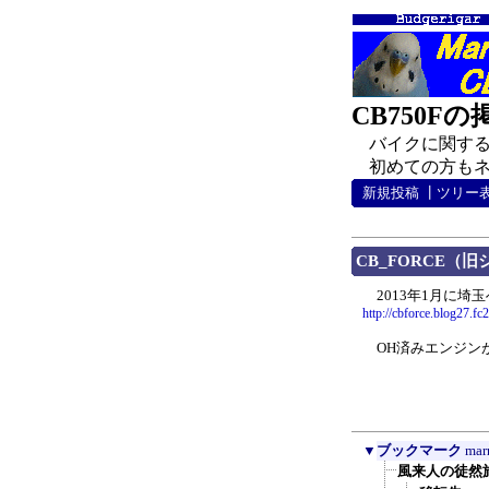
CB750F
バイクに関する
初めての方もネチ
新規投稿
┃
ツリー
CB_FORCE（
2013年1月に埼
http://cbforce.blog27.fc
OH済みエンジン
▼
ブックマーク
mar
風来人の徒然