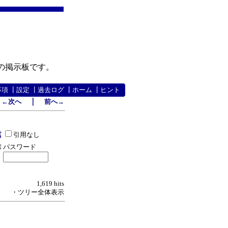
の掲示板です。
事項
┃
設定
┃
過去ログ
┃
ホーム
┃
ヒント
｜
←次へ
前へ→
引用なし
パスワード
1,619 hits
・ツリー全体表示