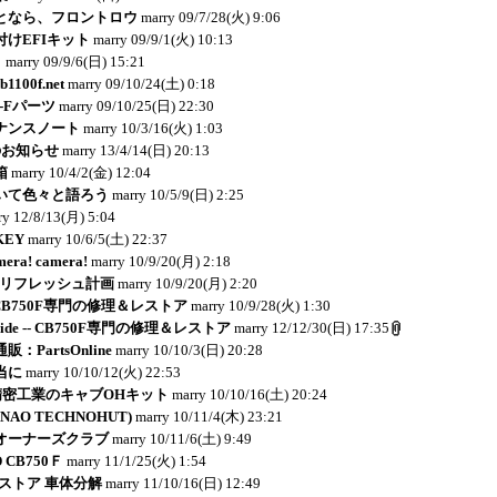
となら、フロントロウ
marry
09/7/28(火) 9:06
けEFIキット
marry
09/9/1(火) 10:13
り
marry
09/9/6(日) 15:21
1100f.net
marry
09/10/24(土) 0:18
-Fパーツ
marry
09/10/25(日) 22:30
ナンスノート
marry
10/3/16(火) 1:03
のお知らせ
marry
13/4/14(日) 20:13
箱
marry
10/4/2(金) 12:04
いて色々と語ろう
marry
10/5/9(日) 2:25
ry
12/8/13(月) 5:04
KEY
marry
10/6/5(土) 22:37
mera! camera!
marry
10/9/20(月) 2:18
Ｂリフレッシュ計画
marry
10/9/20(月) 2:20
e -- CB750F専門の修理＆レストア
marry
10/9/28(火) 1:30
y Side -- CB750F専門の修理＆レストア
marry
12/12/30(日) 17:35
PartsOnline
marry
10/10/3(日) 20:28
当に
marry
10/10/12(火) 22:53
岸田精密工業のキャブOHキット
marry
10/10/16(土) 20:24
NAO TECHNOHUT)
marry
10/11/4(木) 23:21
ボオーナーズクラブ
marry
10/11/6(土) 9:49
 CB750Ｆ
marry
11/1/25(火) 1:54
レストア 車体分解
marry
11/10/16(日) 12:49