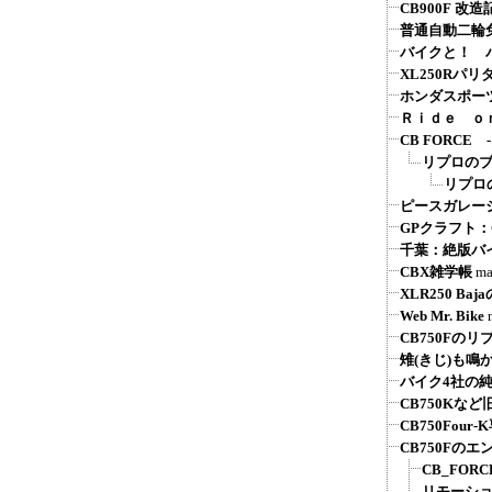
CB900F 改造
普通自動二輪
バイクと！ バ
XL250Rパ
ホンダスポーツ系
Ｒｉｄｅ ｏ
CB FORC
リプロの
リプロ
ピースガレージ
GPクラフト
千葉：絶版バ
CBX雑学帳
ma
XLR250 Ba
Web Mr. Bike
CB750Fの
雉(きじ)も鳴
バイク4社の
CB750Kな
CB750Fou
CB750Fの
CB_FOR
リモーシ