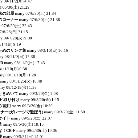
ry
09/11/2(月) 4:47
07/6/30(土) 21:29
味の部屋
marry
07/6/30(土) 21:34
のコーナー
marry
07/6/30(土) 21:38
y
07/6/30(土) 22:43
7/8/26(日) 21:15
ry
09/7/28(火) 9:00
9/14(金) 9:19
ためのリンク集
marry
08/3/16(日) 16:16
ry
08/11/9(日) 17:38
RD
marry
08/11/9(日) 17:43
8/11/10(月) 0:38
rry
08/11/10(月) 1:28
marry
08/11/25(火) 10:49
rry
08/12/19(金) 1:38
ときめいて
marry
09/3/20(金) 1:08
ナビ取り付け
marry
09/3/20(金) 1:15
ーツ流用
marry
09/3/20(金) 10:30
コーナー(ガレージで遊ぼう)
marry
09/3/20(金) 11:59
サイト
marry
09/5/23(土) 22:07
造
marry
09/5/30(土) 19:15
！CB-F
marry
09/5/30(土) 19:36
業
marry
09/5/31(日) 15:01