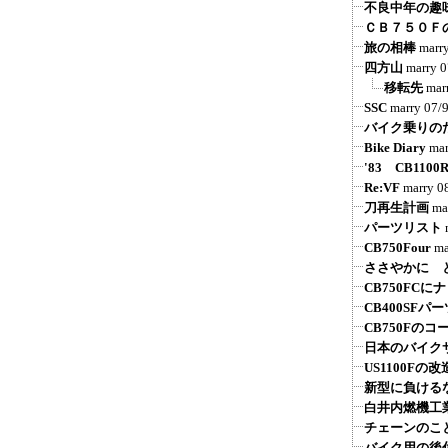
不良中年の趣
ＣＢ７５０Ｆ
旅の相棒
marr
四方山
marry
0
移転先
mar
SSC
marry
07/
バイク乗りの
Bike Diary
mar
'83 CB1100
Re:VF
marry
0
刀再生計画
ma
パーツリスト
CB750Four
ma
ささやかに 
CB750FCに
CB400SFパ
CB750Fの
日本のバイク
US1100Fの改
新型に負けるな
白井内燃機工
チェーンのこ
バイク用の後付