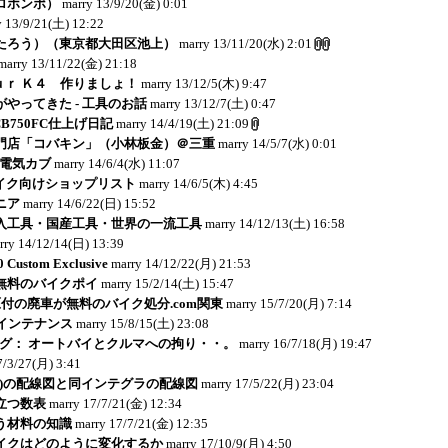
ロホンポ）
marry
13/9/20(金) 0:01
y
13/9/21(土) 12:22
たろう）（東京都大田区池上）
marry
13/11/20(水) 2:01
marry
13/11/22(金) 21:18
ｏｕｒ Ｋ４ 作りましょ！
marry
13/12/5(木) 9:47
やってきた - 工具のお話
marry
13/12/7(土) 0:47
: CB750FC仕上げ日記
marry
14/4/19(土) 21:09
門店「コバキン」（小林板金）＠三重
marry
14/5/7(水) 0:01
：電気カブ
marry
14/6/4(水) 11:07
イク向けショップリスト
marry
14/6/5(木) 4:45
ニア
marry
14/6/22(日) 15:52
入工具・国産工具・世界の一流工具
marry
14/12/13(土) 16:58
rry
14/12/14(日) 13:39
Custom Exclusive
marry
14/12/22(月) 21:53
無料のバイクポイ
marry
15/2/14(土) 15:47
付の廃車が無料のバイク処分.com関東
marry
15/7/20(月) 7:14
メインテナンス
marry
15/8/15(土) 23:08
のブログ： オートバイとクルマへの拘り・・。
marry
16/7/18(月) 19:47
7/3/27(月) 3:41
C04)の配線図と同インテグラの配線図
marry
17/5/22(月) 23:04
立つ数表
marry
17/7/21(金) 12:34
う材料の知識
marry
17/7/21(金) 12:35
イクはどのように変化するか
marry
17/10/9(月) 4:50