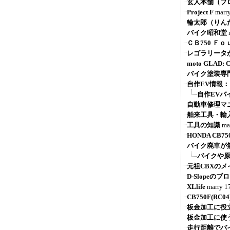
玄人本舗（プ
Project F
marr
輪太郎（りん
バイク昭和堂
ＣＢ750 Ｆ
レゴラリータが
moto GLAD
バイク塗装専
自作EV情報
自作EVバ
自動車修理マ
舶来工具・輸
工具の知識
ma
HONDA CB750 
バイク廃車が
バイクや原
元祖CBXの
D-Slope
XLlife
marry
1
CB750F(R
板金加工に役
板金加工に使
走行距離でバ