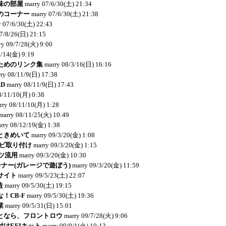
味の部屋
marry
07/6/30(土) 21:34
のコーナー
marry
07/6/30(土) 21:38
y
07/6/30(土) 22:43
7/8/26(日) 21:15
ry
09/7/28(火) 9:00
9/14(金) 9:19
ためのリンク集
marry
08/3/16(日) 16:16
ry
08/11/9(日) 17:38
RD
marry
08/11/9(日) 17:43
8/11/10(月) 0:38
rry
08/11/10(月) 1:28
marry
08/11/25(火) 10:49
rry
08/12/19(金) 1:38
ときめいて
marry
09/3/20(金) 1:08
ナビ取り付け
marry
09/3/20(金) 1:15
ーツ流用
marry
09/3/20(金) 10:30
コーナー(ガレージで遊ぼう)
marry
09/3/20(金) 11:59
サイト
marry
09/5/23(土) 22:07
造
marry
09/5/30(土) 19:15
！CB-F
marry
09/5/30(土) 19:36
業
marry
09/5/31(日) 15:01
となら、フロントロウ
marry
09/7/28(火) 9:06
けEFIキット
marry
09/9/1(火) 10:13