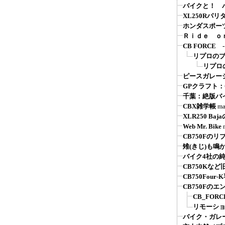
バイクと！ バ
XL250Rパ
ホンダスポーツ系
Ｒｉｄｅ ｏ
CB FORC
リプロの
リプロ
ピースガレージ
GPクラフト
千葉：絶版バ
CBX雑学帳
ma
XLR250 Ba
Web Mr. Bike
CB750Fの
雉(きじ)も鳴
バイク4社の
CB750Kな
CB750Fou
CB750Fの
CB_FOR
リモーシ
バイク・ガレ