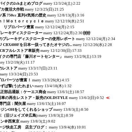
イクの2chまとめブログ
marry
12/3/24(土) 2:22
リダカ復活大作戦
marry
12/3/25(日) 21:25
 750cc 直列4気筒の歴史
marry
12/8/13(月) 3:16
ｎ！Ｍｏｔｏｒｃｙｃｌｅ
marry
12/12/19(水) 2:51
E - リプロパーツ豊富
marry
12/12/24(月) 2:15
ブレーキディスクローター
marry
12/12/24(月) 2:30
のブレーキディスクローターの使用レポート
marry
12/12/24(月) 2:34
 CBX400Fを日本一扱ってきたオヤジの...
marry
12/12/26(水) 2:28
：CBフルレストア車販売
marry
12/12/30(日) 17:33
イクの専門店「藤川オートセンター」
marry
13/2/9(土) 13:19
rry
13/2/19(火) 11:17
jaのレストア
marry
13/3/17(日) 23:11
marry
13/3/24(日) 23:53
リプロパーツが豊富！
marry
13/3/26(火) 4:15
かずば撃(う)たれまい
marry
13/4/18(木) 1:32
純正部品通販：ケーエス商会
marry
13/6/1(土) 18:57
ど旧車の再生レストア・販売のOLDSTYLE
marry
13/6/2(日) 0:52
≪
r-K専門店：闇矢屋
marry
13/6/15(土) 16:07
エンジンOHをしてくれるショップ
marry
13/8/3(土) 8:50
CE（旧ジェイズ＠広島)
marry
13/8/3(土) 8:59
ョン＠西東京
marry
13/8/3(土) 9:02
ージ快走工房 店主ブログ：
marry
13/9/4(水) 10:01