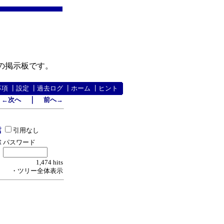
の掲示板です。
事項
┃
設定
┃
過去ログ
┃
ホーム
┃
ヒント
｜
←次へ
前へ→
引用なし
パスワード
1,474 hits
・ツリー全体表示