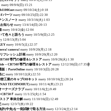
り
marry
09/9/6(日) 15:21
1100f.net
marry
09/10/24(土) 0:18
-Fパーツ
marry
09/10/25(日) 22:30
ナンスノート
marry
10/3/16(火) 1:03
のお知らせ
marry
13/4/14(日) 20:13
箱
marry
10/4/2(金) 12:04
いて色々と語ろう
marry
10/5/9(日) 2:25
ry
12/8/13(月) 5:04
KEY
marry
10/6/5(土) 22:37
mera! camera!
marry
10/9/20(月) 2:18
Ｂリフレッシュ計画
marry
10/9/20(月) 2:20
e -- CB750F専門の修理＆レストア
marry
10/9/28(火) 1:30
y Side -- CB750F専門の修理＆レストア
marry
12/12/30(日) 17:35
PartsOnline
marry
10/10/3(日) 20:28
当に
marry
10/10/12(火) 22:53
岸田精密工業のキャブOHキット
marry
10/10/16(土) 20:24
NAO TECHNOHUT)
marry
10/11/4(木) 23:21
ボオーナーズクラブ
marry
10/11/6(土) 9:49
 CB750Ｆ
marry
11/1/25(火) 1:54
レストア 車体分解
marry
11/10/16(日) 12:49
記
marry
12/3/7(水) 19:22
免許(中免)を一発試験で取る方法
marry
12/3/24(土) 2:14