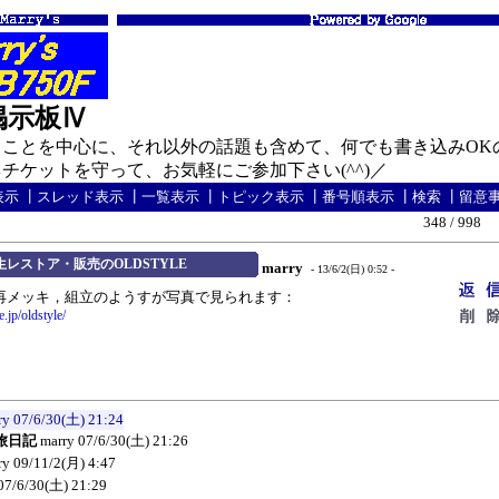
の掲示板Ⅳ
ことを中心に、それ以外の話題も含めて、何でも書き込みOK
ケットを守って、お気軽にご参加下さい(^^)／
表示
┃
スレッド表示
┃
一覧表示
┃
トピック表示
┃
番号順表示
┃
検索
┃
留意
348 / 998
生レストア・販売のOLDSTYLE
marry
- 13/6/2(日) 0:52 -
再メッキ，組立のようすが写真で見られます：
.jp/oldstyle/
ry
07/6/30(土) 21:24
旅日記
marry
07/6/30(土) 21:26
ry
09/11/2(月) 4:47
07/6/30(土) 21:29