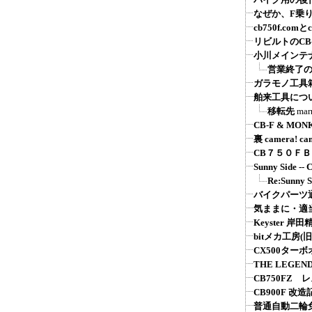
なぜか、F乗
cb750f.comとcb
リビルトのCB
小川メインテ
営業終了
ガラモノ工具
舶来工具につ
移転先
mar
CB-F & MON
裏 camera! ca
CB７５０Ｆ
Sunny Sid
Re:Sunn
バイクパーツ通販：
気ままに・適
Keyster 
bitメカ工房(旧
CX500ター
THE LEGEND
CB750FZ 
CB900F 改造
普通自動二輪