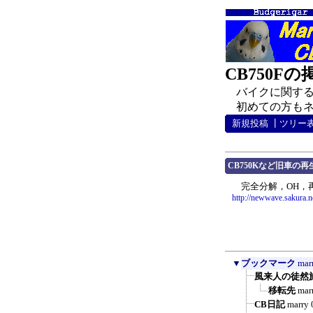
CB750F
バイクに関する
初めての方もネチ
新規投稿
┃
ツリー
CB750Kなど旧車の再
完全分解，OH，
http://newwave.sakura.ne
▼
ブックマーク
mar
風来人の徒然
移転先
mar
CB日記
marry