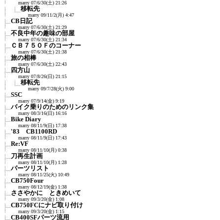
marry
07/6/30(土) 21:26
移転先
marry
09/11/2(月) 4:47
CB日記
marry
07/6/30(土) 21:29
不良中年の趣味の部屋
marry
07/6/30(土) 21:34
ＣＢ７５０Ｆのコーナー
marry
07/6/30(土) 21:38
旅の相棒
marry
07/6/30(土) 22:43
四方山
marry
07/8/26(日) 21:15
移転先
marry
09/7/28(火) 9:00
SSC
marry
07/9/14(金) 9:19
バイク乗りのためのリンク集
marry
08/3/16(日) 16:16
Bike Diary
marry
08/11/9(日) 17:38
'83 CB1100RD
marry
08/11/9(日) 17:43
Re:VF
marry
08/11/10(月) 0:38
刀再生計画
marry
08/11/10(月) 1:28
パーツリスト
marry
08/11/25(火) 10:49
CB750Four
marry
08/12/19(金) 1:38
ささやかに ときめいて
marry
09/3/20(金) 1:08
CB750FCにナビ取り付け
marry
09/3/20(金) 1:15
CB400SFパーツ流用