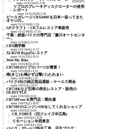
(F)
(F)
(F)
marry
12/12/24(月) 2:30
リプロのブレーキディスクローターの使用
レポート
marry
12/12/24(月) 2:34
ピースガレージ CBX400Fを日本一扱ってきた
オヤジの...
marry
12/12/26(水) 2:28
GPクラフト：CBフルレストア車販売
marry
12/12/30(日) 17:33
千葉：絶版バイクの専門店「藤川オートセンタ
ー」
marry
13/2/9(土) 13:19
CBX雑学帳
marry
13/2/19(火) 11:17
XLR250 Bajaのレストア
marry
13/3/17(日) 23:11
Web Mr. Bike
marry
13/3/24(日) 23:53
CB750Fのリプロパーツが豊富！
marry
13/3/26(火) 4:15
雉(きじ)も鳴かずば撃(う)たれまい
marry
13/4/18(木) 1:32
バイク4社の純正部品通販：ケーエス商会
marry
13/6/1(土) 18:57
CB750Kなど旧車の再生レストア・販売の
OLDSTYLE
marry
13/6/2(日) 0:52
CB750Four-K専門店：闇矢屋
marry
13/6/15(土) 16:07
CB750FのエンジンOHをしてくれるショップ
marry
13/8/3(土) 8:50
CB_FORCE（旧ジェイズ＠広島)
marry
13/8/3(土) 8:59
リモーション＠西東京
marry
13/8/3(土) 9:02
バイク・ガレージ快走工房 店主ブログ：