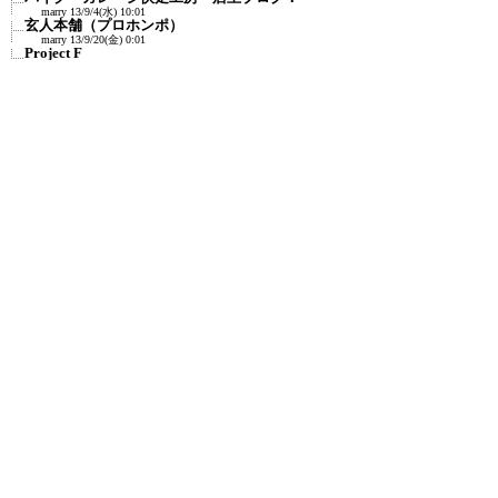
marry
13/9/4(水) 10:01
玄人本舗（プロホンポ）
marry
13/9/20(金) 0:01
Project F
marry
13/9/21(土) 12:22
輪太郎（りんたろう）（東京都大田区池
上）
(F)
(F)
marry
13/11/20(水) 2:01
バイク昭和堂
marry
13/11/22(金) 21:18
ＣＢ750 Ｆｏｕｒ Ｋ４ 作りましょ！
marry
13/12/5(木) 9:47
レゴラリータがやってきた - 工具のお話
marry
13/12/7(土) 0:47
moto GLAD: CB750FC仕上げ日記
(F)
marry
14/4/19(土) 21:09
バイク塗装専門店「コバキン」（小林板金）＠
三重
marry
14/5/7(水) 0:01
自作EV情報：電気カブ
marry
14/6/4(水) 11:07
自作EVバイク向けショップリスト
marry
14/6/5(木) 4:45
自動車修理マニア
marry
14/6/22(日) 15:52
舶来工具・輸入工具・国産工具・世界の一流工
具
marry
14/12/13(土) 16:58
工具の知識
marry
14/12/14(日) 13:39
HONDA CB750 Custom Exclusive
marry
14/12/22(月) 21:53
バイク廃車が無料のバイクポイ
marry
15/2/14(土) 15:47
バイクや原付の廃車が無料のバイク処
分.com関東