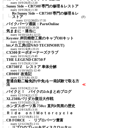
marry
10/9/20(月) 2:20
Sunny Side -- CB750F専門の修理＆レストア
marry
10/9/28(火) 1:30
Re:Sunny Side -- CB750F専門の修理＆レ
ストア
(F)
marry
12/12/30(日) 17:35
バイクパーツ通販：PartsOnline
marry
10/10/3(日) 20:28
気ままに・適当に
marry
10/10/12(火) 22:53
Keyster 岸田精密工業のキャブOHキット
marry
10/10/16(土) 20:24
bitメカ工房(旧NAO TECHNOHUT)
marry
10/11/4(木) 23:21
CX500ターボオーナーズクラブ
marry
10/11/6(土) 9:49
THE LEGEND CB750Ｆ
marry
11/1/25(火) 1:54
CB750FZ レストア 車体分解
marry
11/10/16(日) 12:49
CB900F 改造記
marry
12/3/7(水) 19:22
普通自動二輪免許(中免)を一発試験で取る方
法
≪
marry
12/3/24(土) 2:14
バイクと！ バイクの2chまとめブログ
marry
12/3/24(土) 2:22
XL250Rパリダカ復活大作戦
marry
12/3/25(日) 21:25
ホンダスポーツ系 750cc 直列4気筒の歴史
marry
12/8/13(月) 3:16
Ｒｉｄｅ ｏｎ！Ｍｏｔｏｒｃｙｃｌｅ
marry
12/12/19(水) 2:51
CB FORCE - リプロパーツ豊富
marry
12/12/24(月) 2:15
リプロのブレーキディスクローター