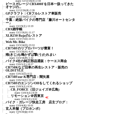
marry
12/12/24(月) 2:34
ピースガレージ CBX400Fを日本一扱ってきた
オヤジの...
marry
12/12/26(水) 2:28
GPクラフト：CBフルレストア車販売
marry
12/12/30(日) 17:33
千葉：絶版バイクの専門店「藤川オートセンタ
ー」
marry
13/2/9(土) 13:19
CBX雑学帳
marry
13/2/19(火) 11:17
XLR250 Bajaのレストア
marry
13/3/17(日) 23:11
Web Mr. Bike
marry
13/3/24(日) 23:53
CB750Fのリプロパーツが豊富！
marry
13/3/26(火) 4:15
雉(きじ)も鳴かずば撃(う)たれまい
marry
13/4/18(木) 1:32
バイク4社の純正部品通販：ケーエス商会
marry
13/6/1(土) 18:57
CB750Kなど旧車の再生レストア・販売の
OLDSTYLE
marry
13/6/2(日) 0:52
CB750Four-K専門店：闇矢屋
marry
13/6/15(土) 16:07
CB750FのエンジンOHをしてくれるショップ
marry
13/8/3(土) 8:50
CB_FORCE（旧ジェイズ＠広島)
marry
13/8/3(土) 8:59
リモーション＠西東京
≪
marry
13/8/3(土) 9:02
バイク・ガレージ快走工房 店主ブログ：
marry
13/9/4(水) 10:01
玄人本舗（プロホンポ）
marry
13/9/20(金) 0:01