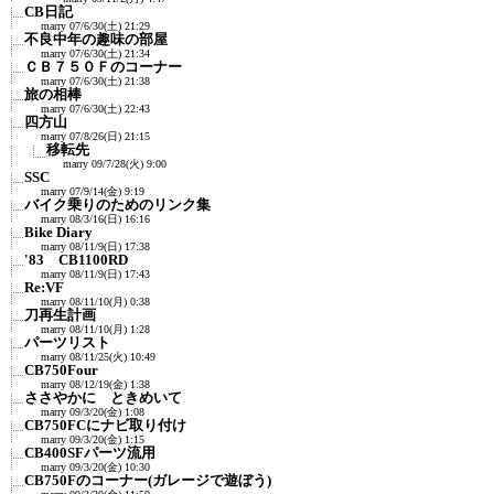
CB日記
marry
07/6/30(土) 21:29
不良中年の趣味の部屋
marry
07/6/30(土) 21:34
ＣＢ７５０Ｆのコーナー
marry
07/6/30(土) 21:38
旅の相棒
marry
07/6/30(土) 22:43
四方山
marry
07/8/26(日) 21:15
移転先
marry
09/7/28(火) 9:00
SSC
marry
07/9/14(金) 9:19
バイク乗りのためのリンク集
marry
08/3/16(日) 16:16
Bike Diary
marry
08/11/9(日) 17:38
'83 CB1100RD
marry
08/11/9(日) 17:43
Re:VF
marry
08/11/10(月) 0:38
刀再生計画
marry
08/11/10(月) 1:28
パーツリスト
marry
08/11/25(火) 10:49
CB750Four
marry
08/12/19(金) 1:38
ささやかに ときめいて
marry
09/3/20(金) 1:08
CB750FCにナビ取り付け
marry
09/3/20(金) 1:15
CB400SFパーツ流用
marry
09/3/20(金) 10:30
CB750Fのコーナー(ガレージで遊ぼう)