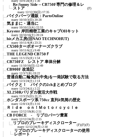
marry
10/9/28(火) 1:30
Re:Sunny Side -- CB750F専門の修理＆レ
ストア
(F)
marry
12/12/30(日) 17:35
バイクパーツ通販：PartsOnline
marry
10/10/3(日) 20:28
気ままに・適当に
marry
10/10/12(火) 22:53
Keyster 岸田精密工業のキャブOHキット
marry
10/10/16(土) 20:24
bitメカ工房(旧NAO TECHNOHUT)
marry
10/11/4(木) 23:21
CX500ターボオーナーズクラブ
marry
10/11/6(土) 9:49
THE LEGEND CB750Ｆ
marry
11/1/25(火) 1:54
CB750FZ レストア 車体分解
marry
11/10/16(日) 12:49
CB900F 改造記
marry
12/3/7(水) 19:22
普通自動二輪免許(中免)を一発試験で取る方法
marry
12/3/24(土) 2:14
バイクと！ バイクの2chまとめブログ
marry
12/3/24(土) 2:22
XL250Rパリダカ復活大作戦
marry
12/3/25(日) 21:25
ホンダスポーツ系 750cc 直列4気筒の歴史
marry
12/8/13(月) 3:16
Ｒｉｄｅ ｏｎ！Ｍｏｔｏｒｃｙｃｌｅ
marry
12/12/19(水) 2:51
CB FORCE - リプロパーツ豊富
marry
12/12/24(月) 2:15
リプロのブレーキディスクローター
(F)
(F)
(F)
marry
12/12/24(月) 2:30
リプロのブレーキディスクローターの使用
レポート