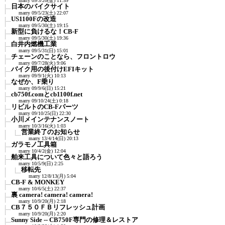
marry
09/3/20(金) 11:59
日本のバイクサイト
marry
09/5/23(土) 22:07
US1100Fの改造
marry
09/5/30(土) 19:15
新型に負けるな！CB-F
marry
09/5/30(土) 19:36
白井内燃機工業
marry
09/5/31(日) 15:01
チェーンのことなら、フロントロウ
marry
09/7/28(火) 9:06
バイク用の後付けEFIキット
marry
09/9/1(火) 10:13
なぜか、F乗り
marry
09/9/6(日) 15:21
cb750f.comとcb1100f.net
marry
09/10/24(土) 0:18
リビルトのCB-Fパーツ
marry
09/10/25(日) 22:30
小川メインテナンスノート
marry
10/3/16(火) 1:03
営業終了のお知らせ
marry
13/4/14(日) 20:13
ガラモノ工具箱
marry
10/4/2(金) 12:04
舶来工具について色々と語ろう
marry
10/5/9(日) 2:25
移転先
marry
12/8/13(月) 5:04
CB-F & MONKEY
marry
10/6/5(土) 22:37
裏 camera! camera! camera!
marry
10/9/20(月) 2:18
CB７５０ＦＢリフレッシュ計画
marry
10/9/20(月) 2:20
Sunny Side -- CB750F専門の修理＆レストア