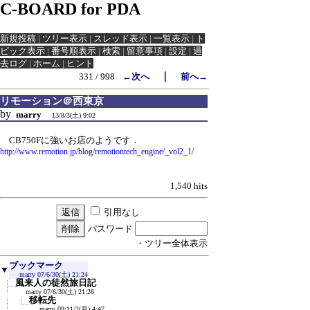
C-BOARD for PDA
新規投稿
|
ツリー表示
|
スレッド表示
|
一覧表示
|
ト
ピック表示
|
番号順表示
|
検索
|
留意事項
|
設定
|
過
去ログ
|
ホーム
|
ヒント
｜
331 / 998
←次へ
前へ→
リモーション＠西東京
by
marry
13/8/3(土) 9:02
CB750Fに強いお店のようです．
http://www.remotion.jp/blog/remotiontech_engine/_vol2_1/
1,540 hits
引用なし
パスワード
・ツリー全体表示
ブックマーク
▼
marry
07/6/30(土) 21:24
風来人の徒然旅日記
marry
07/6/30(土) 21:26
移転先
marry
09/11/2(月) 4:47